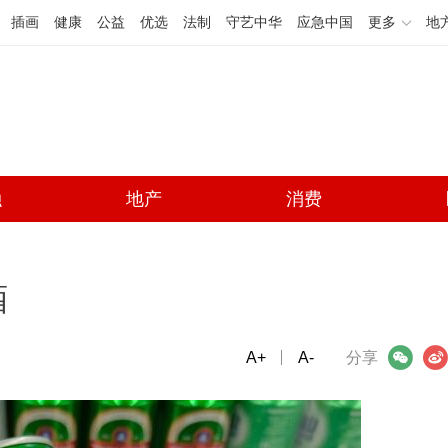
插画
健康
公益
优选
法制
守艺中华
应急中国
更多
地
融
地产
消费
酒
A+
微信
A-
微博
分享