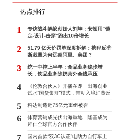
热点排行
1
专访战斗蚂蚁创始人刘坤：安顿用“锁
定-设计-击穿”跑出10倍增长
2
51.79 亿天价罚单深度拆解：携程反垄
断裁量为何远超阿里、美团？
3
统一中控上半年：食品业务稳步增
长，饮品业务除奶茶外全线承压
4
《伦敦合伙人》开播在即：出海创业
试水“国货集群”模式，带动入境消费反
向种草
5
科达制造近75亿元重组被否
6
体育营销成光伏出海重地，隆基成为
拜仁全球官方合作伙伴
7
国内首款“双3C认证”电助力自行车上