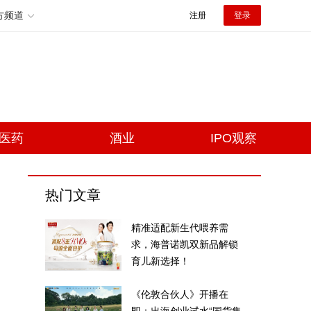
方频道
注册
登录
医药
酒业
IPO观察
热门文章
精准适配新生代喂养需
求，海普诺凯双新品解锁
育儿新选择！
《伦敦合伙人》开播在