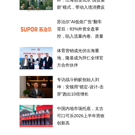
即：出海创业试水“国货集
群”模式，带动入境消费反
向种草
苏泊尔“AI低俗广告”翻车
背后：83%外资全盘掌
控，陷入流量内卷、质量
频发的负循环
体育营销成光伏出海重
地，隆基成为拜仁全球官
方合作伙伴
专访战斗蚂蚁创始人刘
坤：安顿用“锁定-设计-击
穿”跑出10倍增长
中国内地市场托底，太古
可口可乐2026上半年营收
创新高