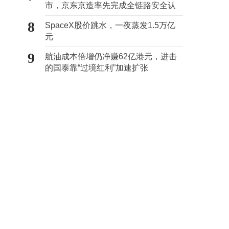
市，京东京造率先完成全链路安全认
证
8
SpaceX股价跳水，一夜蒸发1.5万亿
元
9
航油成本倍增仍净赚62亿港元，进击
的国泰靠“过境红利”加速扩张