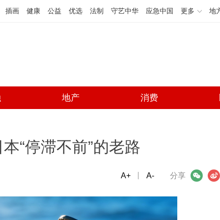
插画
健康
公益
优选
法制
守艺中华
应急中国
更多
地
融
地产
消费
本“停滞不前”的老路
A+
微信
A-
微博
分享