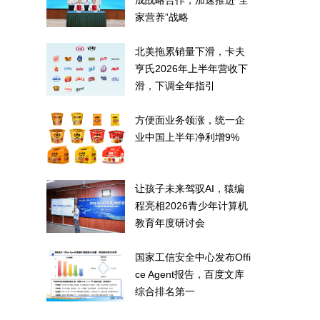
成战略合作，加速推进“全
家营养”战略
北美拖累销量下滑，卡夫
亨氏2026年上半年营收下
滑，下调全年指引
方便面业务领涨，统一企
业中国上半年净利增9%
让孩子未来驾驭AI，猿编
程亮相2026青少年计算机
教育年度研讨会
国家工信安全中心发布Offi
ce Agent报告，百度文库
综合排名第一