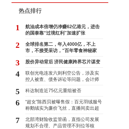
热点排行
1
航油成本倍增仍净赚62亿港元，进击
的国泰靠“过境红利”加速扩张
2
全球排名第二，年入4000亿，不上
市，不接受采访，“百年零食神秘家
族”浮出水面？
3
股价异动背后 济民健康跨界芯片谋变
4
联创光电连发六则利空公告，涉及实
控人被查、债务诉讼等问题，会计师
事务所曾出具“保留意见”
5
科达制造近75亿元重组被否
6
“超女”陈西贝被曝售假：百元羽绒服号
称鹅绒实为廉价飞丝，直播间卖出超
百万元
7
北部湾财险收监管函，直指公司发展
规划不合理、产品管理不到位等核