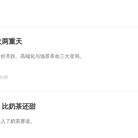
火两重天
量价齐跌、高端化与场景革命三大变局。
25:28
，比奶茶还甜
卷入了奶茶赛道。