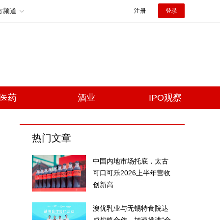
方频道
注册
登录
医药
酒业
IPO观察
热门文章
中国内地市场托底，太古
可口可乐2026上半年营收
创新高
澳优乳业与无锡特食院达