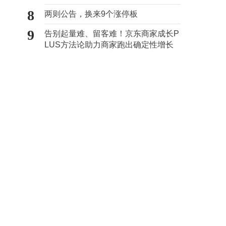
心“痛点”
8
两则公告，换来9个涨停板
9
告别起量难、留客难！京东商家成长P
LUS方法论助力商家跑出确定性增长
路径