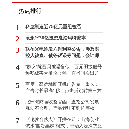
热点排行
1
科达制造近75亿元重组被否
2
段永平38亿投资泡泡玛特账本
3
联创光电连发六则利空公告，涉及实
控人被查、债务诉讼等问题，会计师
事务所曾出具“保留意见”
4
“超女”陈西贝被曝售假：百元羽绒服号
称鹅绒实为廉价飞丝，直播间卖出超
百万元
5
百度、高德地图开机广告卷土重来：
广告时长最高5秒，点击后跳转第三方
6
北部湾财险收监管函，直指公司发展
规划不合理、产品管理不到位等核
心“痛点”
7
《伦敦合伙人》开播在即：出海创业
试水“国货集群”模式，带动入境消费反