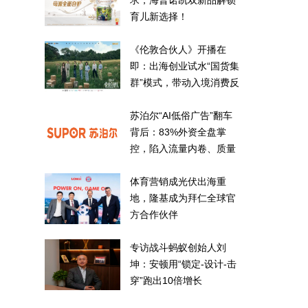
求，海普诺凯双新品解锁
育儿新选择！
《伦敦合伙人》开播在
即：出海创业试水“国货集
群”模式，带动入境消费反
向种草
苏泊尔“AI低俗广告”翻车
背后：83%外资全盘掌
控，陷入流量内卷、质量
频发的负循环
体育营销成光伏出海重
地，隆基成为拜仁全球官
方合作伙伴
专访战斗蚂蚁创始人刘
坤：安顿用“锁定-设计-击
穿”跑出10倍增长