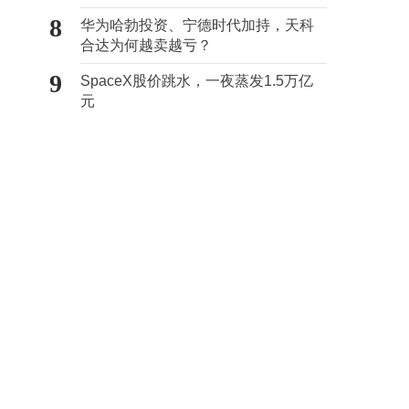
向种草
8
华为哈勃投资、宁德时代加持，天科
合达为何越卖越亏？
9
SpaceX股价跳水，一夜蒸发1.5万亿
元