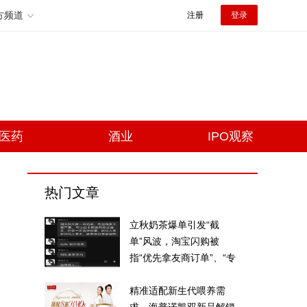
方频道
注册
登录
医药
酒业
IPO观察
热门文章
立秋奶茶爆单引发“截
单”风波，淘宝闪购被
指“优先拿友商订单”、“专
挑贵的拿”
精准适配新生代喂养需