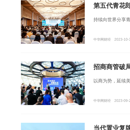
第五代青花
持续向世界分享
中华网财经
2023-10-3
招商商管破
以商为势，延续
中华网财经
2023-09-
当代置业复