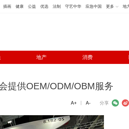
插画
健康
公益
优选
法制
守艺中华
应急中国
更多
地
融
地产
消费
提供OEM/ODM/OBM服务
A+
微信
A-
微博
分享