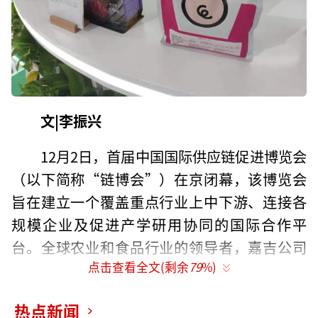
文|李振兴
12月2日，首届中国国际供应链促进博览会
（以下简称“链博会”）在京闭幕，该博览会
旨在建立一个覆盖重点行业上中下游、连接各
规模企业及促进产学研用协同的国际合作平
台。全球农业和食品行业的领导者，嘉吉公司
点击查看全文(剩余
79
%)
在绿色农业链展区中亮相，展出了从谷物和油
籽的采购、储存、贸易到加工和分销完整的农
热点新闻
业供应链业务，也展示嘉吉如何为饲料和食品