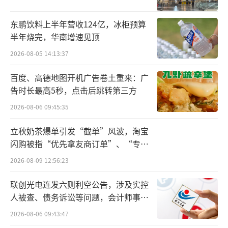
对此，嘉吉公司亚太区总裁安博泰（Robe
rt Aspell）表示：“继第六届进博会之后，嘉
东鹏饮料上半年营收124亿，冰柜预算
半年烧完，华南增速见顶
吉又出现在首次链博会上。这充分体现了嘉吉
2026-08-05 14:13:37
对中国市场以及中国农业可持续发展的承诺。
嘉吉一直致力于链接全球和中国的农业和食品
百度、高德地图开机广告卷土重来：广
体系，推动中国农业的可持续发展与乡村振
告时长最高5秒，点击后跳转第三方
兴。”
2026-08-06 09:45:35
在低碳减排领域上，嘉吉公司致力于减少
立秋奶茶爆单引发“截单”风波，淘宝
闪购被指“优先拿友商订单”、“专挑
碳排放，积极响应中国的“双碳”目标，通过
贵的拿”
2026-08-09 12:56:23
运用太阳能、风能和生物质能等可再生能源，
展示了嘉吉在打造可持续农业供应链方面的领
联创光电连发六则利空公告，涉及实控
导力。
人被查、债务诉讼等问题，会计师事务
所曾出具“保留意见”
2026-08-06 09:43:47
数据显示，全球农业占据人为温室气体排