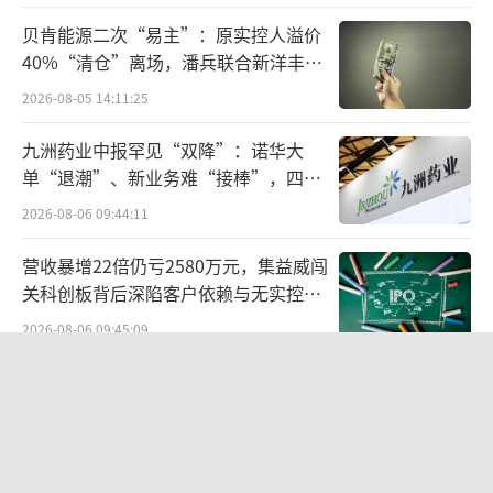
决方案。这将满足中国消费者对品质和口味个
贝肯能源二次“易主”：原实控人溢价
40%“清仓”离场，潘兵联合新洋丰、
性化的需求，为他们提供更多选择和体验。新
宏科百世拟入主
工厂还设有餐饮研发中心，面积近一千平米。
2026-08-05 14:11:25
研发中心重点关注甜味料、乳品以及植物基原
九洲药业中报罕见“双降”：诺华大
料的选料、搭配和呈现，也会关注茶叶、咖啡
单“退潮”、新业务难“接棒”，四大
难关待闯
豆等基本元素在饮品中的使用，特别是与糖、
2026-08-06 09:44:11
果、奶等其他原料的搭配。
营收暴增22倍仍亏2580万元，集益威闯
关科创板背后深陷客户依赖与无实控人
与新工厂投产同样值得注意的是，嘉吉将
困局
原来的食品配料业务更名为“食品解决方
2026-08-06 09:45:09
案”事业部，显示了嘉吉不再满足于提供配
欣天科技易主背后藏六年对赌，“华为
料，而是着眼于提供解决方案，从而为客户创
概念+AI营销”溢价难掩52亿重资产考
验
造更多价值。
2026-08-05 14:14:15