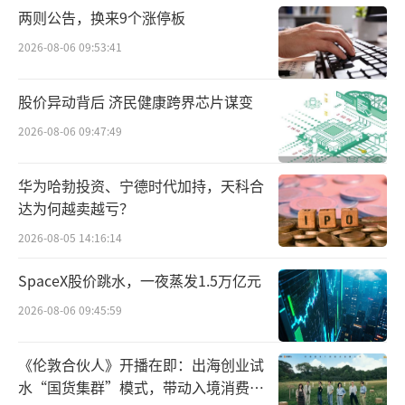
放总量的31%，其中农业产生的甲烷排放占全
两则公告，换来9个涨停板
球甲烷排放的53%。全球人类活动中37%的甲
2026-08-06 09:53:41
烷排放量与人类养殖奶牛、肉牛及其他反刍动
股价异动背后 济民健康跨界芯片谋变
物相关。其中，牛的甲烷排放量占家畜甲烷总
排放量的73%。
2026-08-06 09:47:49
嘉吉公司“胃稳嘉”肉牛专用复合型缓冲
华为哈勃投资、宁德时代加持，天科合
剂是嘉吉独家研发的提升瘤胃健康的动物营养
达为何越卖越亏？
产品，具有长期持久的瘤胃缓冲效果。该产品
2026-08-05 14:16:14
运用嘉吉最新的原料瘤胃消化速率模型，通过
SpaceX股价跳水，一夜蒸发1.5万亿元
动物试验和基于百万营养数据库的科学设计，
2026-08-06 09:45:59
改善瘤胃健康进而提高肉牛的营养物质消化
率，有助于减少甲烷等温室气体的排放。
《伦敦合伙人》开播在即：出海创业试
水“国货集群”模式，带动入境消费反
嘉吉还展出了一项搭载了由嘉吉、BAR Tec