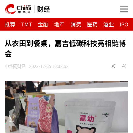
财经
推荐
TMT
金融
地产
消费
医药
酒业
IPO
从农田到餐桌，嘉吉低碳科技亮相链博
会
中华网财经
2023-12-05 10:38:52