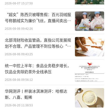
向种草
2026-08-07 15:17:50
hnologies联手打造、Yara Marine生产的开创
性创新技术WindWings风帆的船模。WindWin
“超女”陈西贝被曝售假：百元羽绒服
号称鹅绒实为廉价飞丝，直播间卖出超
gs是一种大型风帆，高达37.5米，可安装在货
百万元
船甲板上，以利用风能。这种新型风帆预计能
2026-08-06 09:42:26
够为新建船舶平均节省高达30%的燃料。
北部湾财险收监管函，直指公司发展规
划不合理、产品管理不到位等核心“痛
在下游的食品领域，2023年六月，嘉吉位
点”
2026-08-06 09:43:25
于浙江平湖的全球首个风味糖浆创新生产基地
顺利竣工并正式投入运营，其中包括一条风味
统一中控上半年：食品业务稳步增长，
饮品业务除奶茶外全线承压
糖浆生产线以及一处餐饮研发中心，以服务中
国快速增长的咖啡和茶饮市场。
2026-08-06 09:56:12
华网测评丨杯装冰淇淋测评：哈根达
据了解，嘉吉公司新建的工厂将生产高品
斯、八喜、甄稀
质小包装风味糖浆产品，为中国快速增长的现
2026-06-20 11:38:53
制茶饮和咖啡行业提供多样化的甜味与风味解