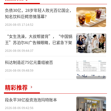
行业客户提供来自全球市场的优质产品和专业
负债30亿，28岁年轻人败光百亿国企，
的解决方案。
知名饮料巨鳄悲情落幕？
2026-08-05 17:14:52
嘉吉在首届链博会上展示了两条象征性的
路线，分别代表大豆和玉米的完整供应链，形
“女生洗澡，大叔帮搓背”，“中国锅
王”苏泊尔AI广告辣眼睛，已紧急下架
象地说明两种作物如何从农田开始，经过收
割、运输、加工等各个环节，最终以消费者所
2026-08-06 09:44:37
熟悉的产品的形态出现在市场上或者餐桌上。
科达制造近75亿元重组被否
通过这两条路线，嘉吉展示了供应链不同环节
2026-08-06 09:48:59
的创新和可再生农业的实践。
精彩推荐
嘉吉还展示其在动物营养与健康、食品解
决方案、生物工业创新、金属供应链管理和海
段永平38亿投资泡泡玛特账本
运服务等领域的最新成果。
2026-08-06 09:42:56