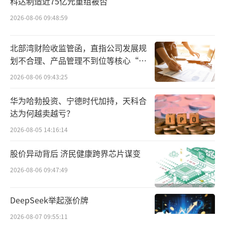
科达制造近75亿元重组被否
慧瑞晟企业管理中心（有限合伙）、珠海横琴
悦慧兴泓企业管理中心（有限合伙）、石家庄
2026-08-06 09:48:59
臻乐诚企业管理中心（有限合伙）、珠海横琴
北部湾财险收监管函，直指公司发展规
悦慧兴泓壹号企业管理中心（有限合伙）、珠
划不合理、产品管理不到位等核心“痛
海横琴润德智盈贰号企业管理中心（有限合
点”
2026-08-06 09:43:25
伙）合计控制君乐宝52.7831%股权。
华为哈勃投资、宁德时代加持，天科合
在乳业专家宋亮看来，君乐宝进入上市辅
达为何越卖越亏？
导阶段，意味着明年有可能在A股上市。通过上
2026-08-05 14:16:14
市，君乐宝可以进一步融资，加快推进产业供
股价异动背后 济民健康跨界芯片谋变
应链体系打造，加强技术储备和创新，加快数
2026-08-06 09:47:49
字化营销体系和现代企业管理体系建设。同
时，该公司借助上市，能够推进企业建立良好
DeepSeek举起涨价牌
的股权激励机制。
2026-08-07 09:55:11