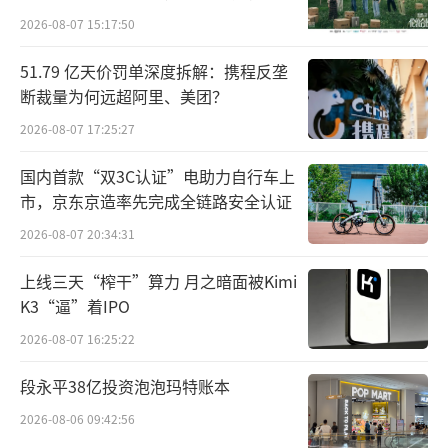
业集团有限公司”变更为“君乐宝乳业集团股
向种草
2026-08-07 15:17:50
份有限公司”，市场主体类型由“其他有限责
51.79 亿天价罚单深度拆解：携程反垄
任公司”变为“其他股份有限公司（非上
断裁量为何远超阿里、美团？
市）”。
2026-08-07 17:25:27
同时，该公司的注册资本从6221.591万元
国内首款“双3C认证”电助力自行车上
增长至7.2亿元。
市，京东京造率先完成全链路安全认证
2026-08-07 20:34:31
君乐宝上述举动也被外界认为是为上市做
准备。果不其然，12月27日，河北证监局披露
上线三天“榨干”算力 月之暗面被Kimi
关于君乐宝上市辅导备案报告，报告显示，今
K3“逼”着IPO
年12月22日，中金公司与君乐宝签署辅导协
2026-08-07 16:25:22
议。
段永平38亿投资泡泡玛特账本
“完成股份制改造以及申请辅导备案，是
2026-08-06 09:42:56