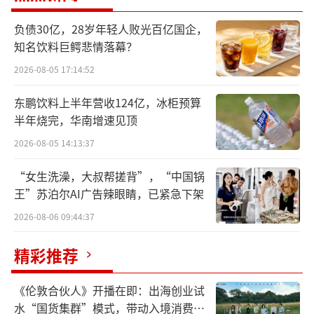
业务上的不断拓展，到外部的收购、入股。君
乐宝一直在扩充实力，筹备上市。截至2021
负债30亿，28岁年轻人败光百亿国企，
知名饮料巨鳄悲情落幕？
年，该公司的营收已经超过200亿元，位于国内
乳企前列，其旗下的三大业务奶粉、鲜奶、酸
2026-08-05 17:14:52
奶也都拥有头部品牌。
东鹏饮料上半年营收124亿，冰柜预算
半年烧完，华南增速见顶
据悉，君乐宝计划于2025年实现销售额50
2026-08-05 14:13:37
0亿，该公司的“三家马车”又能否再造一
个“君乐宝”？
“女生洗澡，大叔帮搓背”，“中国锅
王”苏泊尔AI广告辣眼睛，已紧急下架
迈出第一步
2026-08-06 09:44:37
进入2023年第四季度，君乐宝的动作明显
精彩推荐
密集起来。
《伦敦合伙人》开播在即：出海创业试
12月中旬，君乐宝公司名称由“君乐宝乳
水“国货集群”模式，带动入境消费反