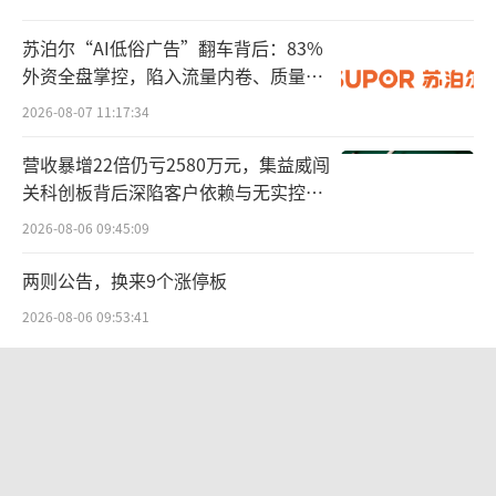
君乐宝计划上市早已是公开的秘密，尤其
是地方政府表态支持。
苏泊尔“AI低俗广告”翻车背后：83%
外资全盘掌控，陷入流量内卷、质量频
2019年4月，河北省奶业振兴工作领导小组
发的负循环
2026-08-07 11:17:34
对外发布的《2019年河北省奶业振兴工作方
营收暴增22倍仍亏2580万元，集益威闯
案》中多次提及君乐宝，并且强调，“支持君
关科创板背后深陷客户依赖与无实控人
乐宝乳业集团主板上市，拓展融资渠道（河北
困局
2026-08-06 09:45:09
证监局负责）。”
两则公告，换来9个涨停板
同年，该公司从蒙牛体系中剥离。蒙牛以
2026-08-06 09:53:41
超40亿元的价格将其持有的君乐宝51%股份出
售给鹏海基金及君乾管理，上述两个收购方均
SpaceX股价跳水，一夜蒸发1.5万亿元
具有国资背景。
2026-08-06 09:45:59
乳业专家王丁棉表示，在过去的三鹿倒下
江小白起诉东方甄选案结果公布：构成