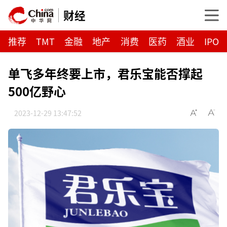
财经
推荐
TMT
金融
地产
消费
医药
酒业
IPO
单飞多年终要上市，君乐宝能否撑起
500亿野心
2023-12-29 13:47:52