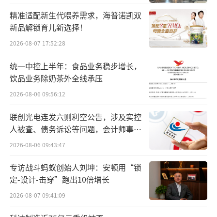
公司资本市场战略推进的必要步骤，通过辅
精准适配新生代喂养需求，海普诺凯双
导，将进一步提高公司治理水平和经营管理质
新品解锁育儿新选择！
量，为君乐宝未来发展保驾护航。”君乐宝相
2026-08-07 17:52:28
关负责人表示，“关于公司资本市场战略推进
的相关情况，公司也会严格遵循监管机构对信
统一中控上半年：食品业务稳步增长，
息披露的相关要求，及时依法进行披露。”
饮品业务除奶茶外全线承压
2026-08-06 09:56:12
君乐宝于1995年成立，在河北、河南、江
联创光电连发六则利空公告，涉及实控
苏、吉林等地建有25个生产工厂、25个现代化
人被查、债务诉讼等问题，会计师事务
大型牧场。业务范围包括婴幼儿奶粉、酸奶、
所曾出具“保留意见”
2026-08-06 09:43:47
低温鲜奶、常温液态奶及奶牛育种、牧业、草
业等板块。
专访战斗蚂蚁创始人刘坤：安顿用“锁
定-设计-击穿”跑出10倍增长
该公司控股股东为创始人魏立华，直接持
2026-08-07 09:41:09
有37.5431%股权，直接及间接通过珠海横琴乐