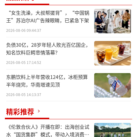
大部分的中国出海企业处于本土企业向中国全
球企业发展阶段，人才挑战更是一项核心问
“女生洗澡，大叔帮搓背”，“中国锅
王”苏泊尔AI广告辣眼睛，已紧急下架
题，中国企业在国际化的不同阶段有着不同的
2026-08-06 09:44:37
人才需求。
负债30亿，28岁年轻人败光百亿国企，
据了解，成守正负责全球领导力咨询公司
知名饮料巨鳄悲情落幕？
罗盛咨询在智能制造，工业科技，金融科技和
2026-08-05 17:14:52
泛服务类行业的主要顾问服务。他已为超过150
家的跨国公司、国有企业和民营企业提供过服
东鹏饮料上半年营收124亿，冰柜预算
半年烧完，华南增速见顶
务，涉及多个领域。
2026-08-05 14:13:37
线上线下平分秋色
精彩推荐
eMarketer以及海关总署的数据显示，202
3年全球零售净销售额达到近30万亿美元，且未
《伦敦合伙人》开播在即：出海创业试
水“国货集群”模式，带动入境消费反