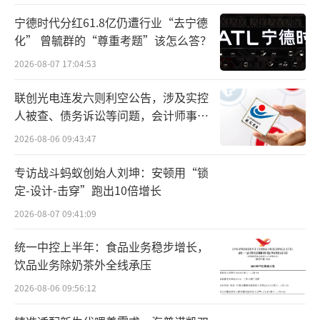
资又如何呢？
宁德时代分红61.8亿仍遭行业“去宁德
成守正认为，事实上，相当多的中国企业
化” 曾毓群的“尊重考题”该怎么答？
选择了FDI（ForeignDirectInvestment）跨国
2026-08-07 17:04:53
经营模式，这其中，既有公司直接投资外企，
联创光电连发六则利空公告，涉及实控
除给予必要技术指导外不干涉运营，也有开办
人被查、债务诉讼等问题，会计师事务
合资企业、收购当地现有企业，或是开设子公
所曾出具“保留意见”
2026-08-06 09:43:47
司，雇佣当地领导者和员工，使用适合当地市
专访战斗蚂蚁创始人刘坤：安顿用“锁
场的模式进行本地化运营的模式。
定-设计-击穿”跑出10倍增长
无论哪种出海方式，对于每家企业来说，
2026-08-07 09:41:09
界定品牌资产，发展整体品牌战略，扩大品牌
统一中控上半年：食品业务稳步增长，
影响力的全球化策略将成为下一个新阶段的关
饮品业务除奶茶外全线承压
注。
2026-08-06 09:56:12
就中国企业出海的现状，根据一线了解的