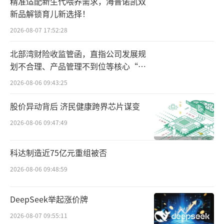
精准适配新生代喂养需求，海普诺凯双
情况，成守正认为需要从线上和线下出海两个
新品解锁育儿新选择！
方面区分看待。
2026-08-07 17:52:28
线上方面，目前相当多的中国电商选择出
北部湾财险收监管函，直指公司发展规
划不合理、产品管理不到位等核心“痛
海，跨境电商得到了蓬勃发展，虽然疫情造成
点”
2026-08-06 09:43:25
过一些跨境障碍，线上出海却仍显火热，也是
中国电商行业的一大需求。典型案例如Tik To
股价异动背后 济民健康跨界芯片谋变
k，目前正妥善经营着海外市场，未来更有进一
2026-08-06 09:47:49
步拓展的计划。
科达制造近75亿元重组被否
值得注意的是，《中国跨境电商品牌影响
2026-08-06 09:48:59
力榜（2023/10）》显示，时尚电商平台SHEIN
（希音）搜索热度高达16.5万，独立站自然流
DeepSeek举起涨价牌
量高达1.64亿，位居榜单第一。投资银行Piper
2026-08-07 09:55:11
Sandler的秋季调研报告显示，SHEIN为美国年