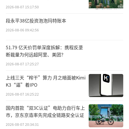
来保持在4%左右增长。同时，中国跨境电商预
向种草
2026-08-07 15:17:50
计达到17.48万亿规模，较2022年增速11.3
4%。
段永平38亿投资泡泡玛特账本
2026-08-06 09:42:56
不过，业内人士认为，在全球跨境电商市
场规模增速放缓的环境下，企业出海简单依靠
51.79 亿天价罚单深度拆解：携程反垄
跨境电商模式已经较难获得竞争力。考虑到品
断裁量为何远超阿里、美团？
牌建设和市场推广的难度，在海外市场建立品
2026-08-07 17:25:27
牌和推广产品需要大量的资金和精力，而且需
上线三天“榨干”算力 月之暗面被Kimi
要深入了解当地文化和市场需求，如果企业没
K3“逼”着IPO
有做好充分的市场调研和品牌推广，就很难在
2026-08-07 16:25:22
海外市场上与其他本土公司同台竞技。
国内首款“双3C认证”电助力自行车上
产品直接出海似乎显得困难重重，那么，
市，京东京造率先完成全链路安全认证
对已经建立一定品牌影响力的当地企业直接投
2026-08-07 20:34:31