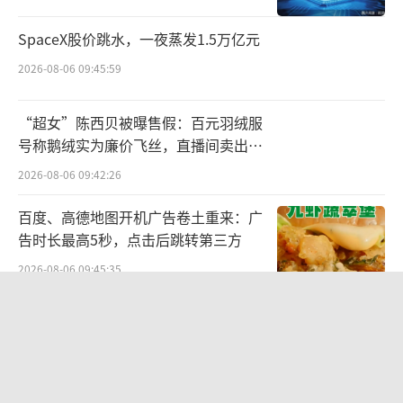
轻人最受欢迎的购物网站第2位，位列美国年轻
SpaceX股价跳水，一夜蒸发1.5万亿元
人最受欢迎的服装品牌第4位。
2026-08-06 09:45:59
线上跨境火爆的同时，线下品牌出海的热
“超女”陈西贝被曝售假：百元羽绒服
度同样不减反增。成守正认为，中国企业线下
号称鹅绒实为廉价飞丝，直播间卖出超
出海分B端（面向企业市场）和C端（面向个人
百万元
2026-08-06 09:42:26
市场）两个方向。“主打C端的企业，是包括比
亚迪等新能源车企，以及占领海外市场多年的
百度、高德地图开机广告卷土重来：广
告时长最高5秒，点击后跳转第三方
光伏企业。”
2026-08-06 09:45:35
数据显示，2021年，中国汽车出口量突破2
航油成本倍增仍净赚62亿港元，进击的
00万，超越韩国成为世界第三；2022年，出口
国泰靠“过境红利”加速扩张
量达到311万，超越德国成为世界第二；2023
2026-08-06 09:38:43
上半年，出口量超234万，超越日本，跃居世界