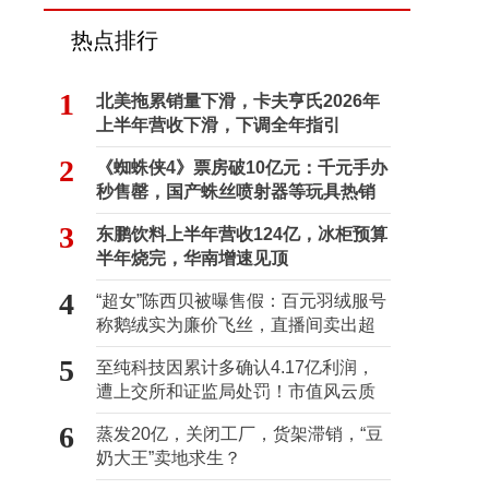
热点排行
1
北美拖累销量下滑，卡夫亨氏2026年
上半年营收下滑，下调全年指引
2
《蜘蛛侠4》票房破10亿元：千元手办
秒售罄，国产蛛丝喷射器等玩具热销
海外
3
东鹏饮料上半年营收124亿，冰柜预算
半年烧完，华南增速见顶
4
“超女”陈西贝被曝售假：百元羽绒服号
称鹅绒实为廉价飞丝，直播间卖出超
百万元
5
至纯科技因累计多确认4.17亿利润，
遭上交所和证监局处罚！市值风云质
疑其财务问题，遭巨额索赔！
6
蒸发20亿，关闭工厂，货架滞销，“豆
奶大王”卖地求生？