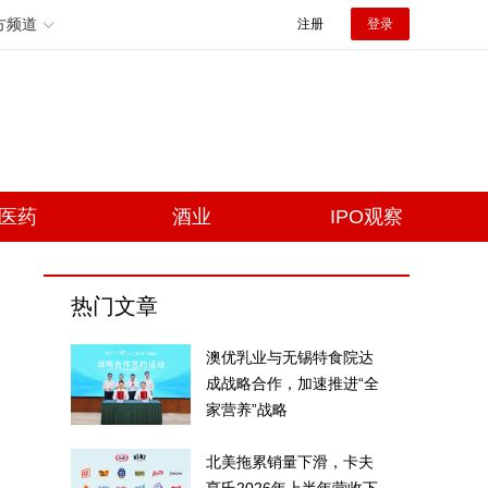
方频道
注册
登录
医药
酒业
IPO观察
热门文章
澳优乳业与无锡特食院达
成战略合作，加速推进“全
家营养”战略
北美拖累销量下滑，卡夫