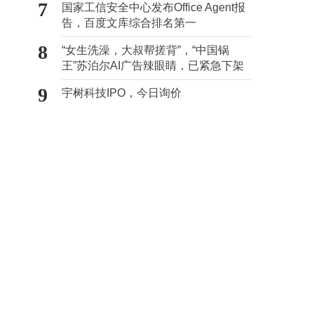
7
国家工信安全中心发布Office Agent报
告，百度文库综合排名第一
8
“女生洗澡，大叔帮搓背”，“中国锅
王”苏泊尔AI广告辣眼睛，已紧急下架
9
宇树科技IPO，今日询价