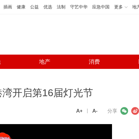
插画
健康
公益
优选
法制
守艺中华
应急中国
更多
地
融
地产
消费
湾开启第16届灯光节
A+
微信
A-
微博
分享