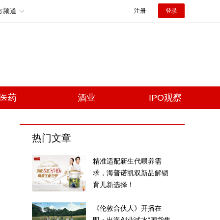
方频道
注册
登录
医药
酒业
IPO观察
热门文章
精准适配新生代喂养需
求，海普诺凯双新品解锁
育儿新选择！
《伦敦合伙人》开播在