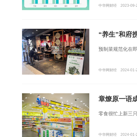
中华网财经
2023-09-
“养生”和府
预制菜规范化在即
中华网财经
2024-01-
章燎原一语
零食很忙上新三
中华网财经
2024-01-