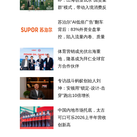
即：出海创业试水“国货集
群”模式，带动入境消费反
向种草
苏泊尔“AI低俗广告”翻车
背后：83%外资全盘掌
控，陷入流量内卷、质量
频发的负循环
体育营销成光伏出海重
地，隆基成为拜仁全球官
方合作伙伴
专访战斗蚂蚁创始人刘
坤：安顿用“锁定-设计-击
穿”跑出10倍增长
中国内地市场托底，太古
可口可乐2026上半年营收
创新高