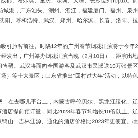
成都、哈尔滨、重庆、深圳、大理、长沙位列Top10。前
、防城港，广东汕头、潮州、湛江，福建厦门、福州、泉州
，沈阳、呼和浩特、武汉、郑州、哈尔滨、长春、洛阳、拉
吸引旅客前往。时隔12年的广州春节烟花汇演将于今年2
一经发出，广州举办烟花汇演当晚（2月10日），距演出地
间售罄。武汉将面向全国游客及武汉市民派送10万张景区
场）等十大景区；山东省推出“回村过大年”活动，以特色
把。在去哪儿平台上，内蒙古呼伦贝尔、黑龙江绥化、辽
酒店提前预订量，同比2023年春节均增长10倍以上。辽
鸭山，吉林辽源、通化的酒店价格比2023年更便宜。
(