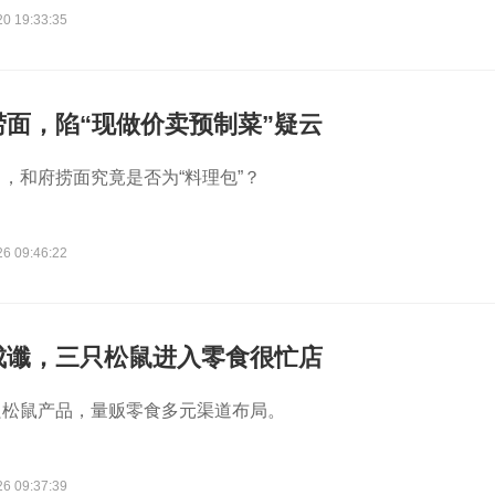
20 19:33:35
捞面，陷“现做价卖预制菜”疑云
，和府捞面究竟是否为“料理包”？
26 09:46:22
成谶，三只松鼠进入零食很忙店
只松鼠产品，量贩零食多元渠道布局。
26 09:37:39