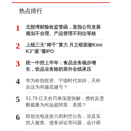
热点排行
1
北部湾财险收监管函，直指公司发展
规划不合理、产品管理不到位等核
心“痛点”
2
上线三天“榨干”算力 月之暗面被Kimi
K3“逼”着IPO
3
统一中控上半年：食品业务稳步增
长，饮品业务除奶茶外全线承压
4
华为哈勃投资、宁德时代加持，天科
合达为何越卖越亏？
5
51.79 亿天价罚单深度拆解：携程反垄
断裁量为何远超阿里、美团？
6
联创光电连发六则利空公告，涉及实
控人被查、债务诉讼等问题，会计师
事务所曾出具“保留意见”