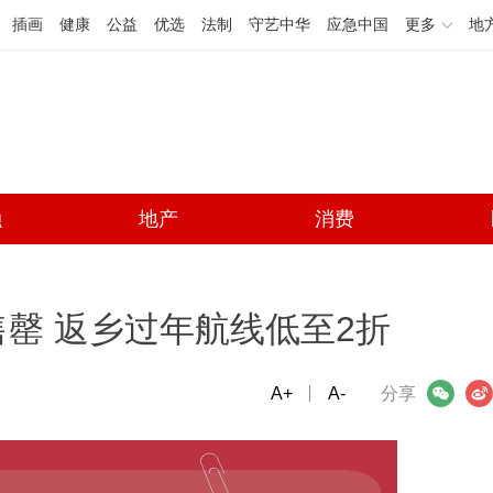
插画
健康
公益
优选
法制
守艺中华
应急中国
更多
地
融
地产
消费
罄 返乡过年航线低至2折
A+
微信
A-
微博
分享