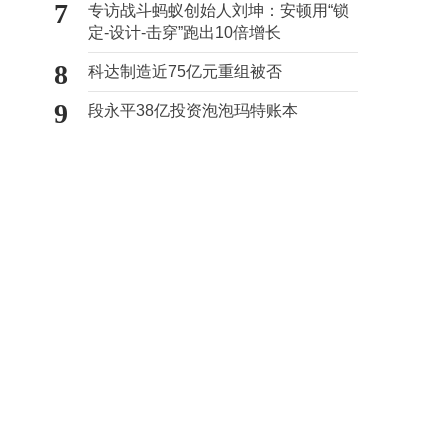
7
专访战斗蚂蚁创始人刘坤：安顿用“锁
定-设计-击穿”跑出10倍增长
8
科达制造近75亿元重组被否
9
段永平38亿投资泡泡玛特账本