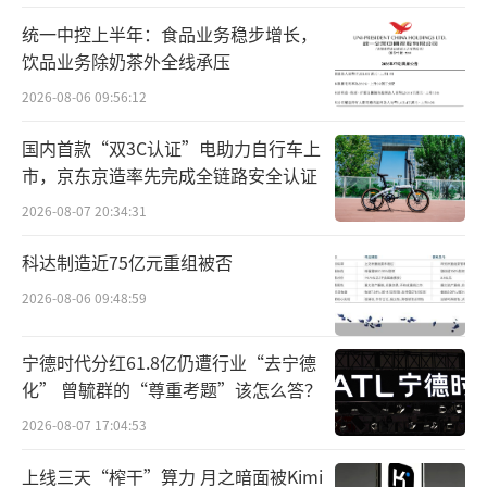
统一中控上半年：食品业务稳步增长，
饮品业务除奶茶外全线承压
2026-08-06 09:56:12
国内首款“双3C认证”电助力自行车上
市，京东京造率先完成全链路安全认证
2026-08-07 20:34:31
面对机票“临期”降价的情况不少网友直
科达制造近75亿元重组被否
呼吃亏
2026-08-06 09:48:59
宁德时代分红61.8亿仍遭行业“去宁德
化” 曾毓群的“尊重考题”该怎么答？
2026-08-07 17:04:53
上线三天“榨干”算力 月之暗面被Kimi