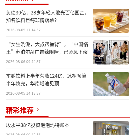
9%，相比2019年增长36.2%。今年“五一”假
负债30亿，28岁年轻人败光百亿国企，
期中国民航将打破去年的纪录，迎来史上最
知名饮料巨鳄悲情落幕？
忙“五一”。
2026-08-05 17:14:52
然而有些“违背常理”的是，近7天“五
“女生洗澡，大叔帮搓背”，“中国锅
一”假期境内经济舱机票均价为852元（不含
王”苏泊尔AI广告辣眼睛，已紧急下架
税），同比去年下跌1.13%，环比此前7天搜索
2026-08-06 09:44:37
时的均价下跌22%。机票价格临时降价，让提
东鹏饮料上半年营收124亿，冰柜预算
前购票的消费者大呼吃亏。
半年烧完，华南增速见顶
2026-08-05 14:13:37
精彩推荐
段永平38亿投资泡泡玛特账本
2026-08-06 09:42:56