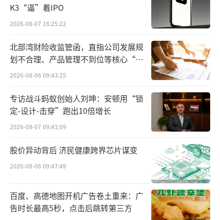
K3“逼”着IPO
2026-08-07 16:25:22
北部湾财险收监管函，直指公司发展规
民航业内人士分析，“忙”和“降价”之
划不合理、产品管理不到位等核心“痛
间看似矛盾，实际上有内在联系。正是因为航
点”
2026-08-06 09:43:25
空公司加了太多运力，导致供大于求，临近假
专访战斗蚂蚁创始人刘坤：安顿用“锁
期仍有不少座位没有售出，因此临时调价促
定-设计-击穿”跑出10倍增长
销，能卖一张是一张。
2026-08-07 09:41:09
节假日调整运力投放、增加航班量是航空
股价异动背后 济民健康跨界芯片谋变
公司的惯例。几天前，南航宣布五一期间上海
2026-08-06 09:47:49
浦东至长沙、汕头、武汉等航线临时加班，并
计划在上海至广州、深圳、乌鲁木齐、北京等
百度、高德地图开机广告卷土重来：广
航线上投放宽体机。
告时长最高5秒，点击后跳转第三方