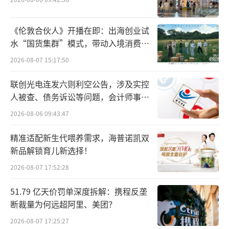
《伦敦合伙人》开播在即：出海创业试
水“国货集群”模式，带动入境消费反
向种草
2026-08-07 15:17:50
联创光电连发六则利空公告，涉及实控
人被查、债务诉讼等问题，会计师事务
所曾出具“保留意见”
2026-08-06 09:43:47
精准适配新生代喂养需求，海普诺凯双
新品解锁育儿新选择！
2026-08-07 17:52:28
51.79 亿天价罚单深度拆解：携程反垄
断裁量为何远超阿里、美团？
2026-08-07 17:25:27