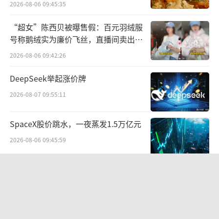
2026-08-06 09:45:35
飞常准数据显示，五一假期，国内41家客
运航空公司预计执飞航班77327班，日均1.55万
“超女”陈西贝被曝售假：百元羽绒服
号称鹅绒实为廉价飞丝，直播间卖出超
班。其中东航航班量预计达12322班，排名第
百万元
一。南航、国航以11982班、8544班排名第
2026-08-06 09:42:26
二、第三位。在41家航空公司中，有34家航空
DeepSeek举起涨价牌
公司航班量预计同比实现增长，其中华夏航空
2026-08-07 09:55:11
增幅45.77%，增幅最大；有39家航空公司预计
相比2019年实现增长，其中成都航空预计增长
SpaceX股价跳水，一夜蒸发1.5万亿元
1.11倍，增幅最大。
2026-08-06 09:45:59
两则公告，换来9个涨停板
2026-08-06 09:53:41
航油成本倍增仍净赚62亿港元，进击的