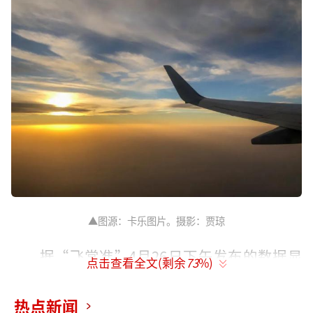
▲图源：卡乐图片。摄影：贾琼
据“飞常准”4月26日下午发布的数据显
点击查看全文(剩余
73
%)
示，2024年“五一”假期境内机场预计总起降1
51612架次，同比2023年“五一”假期增长8.9
热点新闻