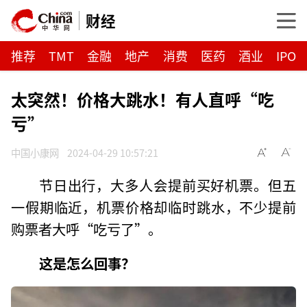
财经
推荐
TMT
金融
地产
消费
医药
酒业
IPO
太突然！价格大跳水！有人直呼“吃
亏”
中国小康网
2024-04-29 10:57:21
节日出行，
大多人会提前买好机票。
但五
一假期临近，
机票价格却临时跳水，
不少提前
购票者大呼“吃亏了”。
这是怎么回事？