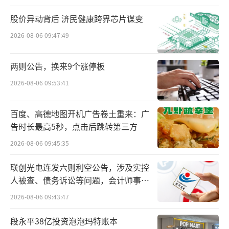
丁宏伟是国中水务的老熟人。2019年4月，
股价异动背后 济民健康跨界芯片谋变
被聘任为公司总裁；2022年5月，担任董事长至
2026-08-06 09:47:49
今。
这两年，正是公司发展的关键时期。扭转
两则公告，换来9个涨停板
亏损的重任在肩，真金白银参与北京汇源重
2026-08-06 09:53:41
整，无异于一场豪赌。这需要公司实控人姜照
柏的定力，更有赖于丁宏伟强大的执行力。
百度、高德地图开机广告卷土重来：广
告时长最高5秒，点击后跳转第三方
1999年，丁从复旦大学毕业之后，进入鹏
2026-08-06 09:45:35
欣系核心企业上海鹏欣（集团），先后主导或
联创光电连发六则利空公告，涉及实控
参与开发、运营多个商业、酒店和住宅项目。
人被查、债务诉讼等问题，会计师事务
曾主管鹏欣系地产投资、成本中心、酒店及商
所曾出具“保留意见”
2026-08-06 09:43:47
业运营板块，积累了20年房地产投资开发和运
营管理实战经验。
段永平38亿投资泡泡玛特账本