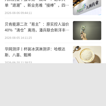
单“退潮”、新业务难“接棒”，四大
2021年至2022年，公司收入分别为3.85亿
难关待闯
2026-08-06 09:44:11
元、2.88亿元；归母净利润分别为-0.91亿元和-
贝肯能源二次“易主”：原实控人溢价
1.16亿元。
40%“清仓”离场，潘兵联合新洋丰、
宏科百世拟入主
辗转寻求转型路径的当口，终于遇到了一
2026-08-05 14:11:25
个机会。2021年1月，已上市14年的汇源果
华网测评丨杯装冰淇淋测评：哈根达
汁，被联交所取消上市地位，经营主体北京汇
斯、八喜、甄稀
源计划重整。
2026-06-20 11:38:53
2022年12月，国中水务豪掷8.5亿元，受让
欣天科技易主背后藏六年对赌，“华为
文盛资产参与重整北京汇源的持股平台——诸暨
概念+AI营销”溢价难掩52亿重资产考
验
文盛汇31.481%的股权，从而间接持有北京汇
2026-08-05 14:14:15
源18.89%股权。
江小白起诉东方甄选案结果公布：构成
商业诋毁，赔偿30万元