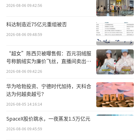
2026-08-06 09:42:56
这20年，正是丁宏伟追随姜照柏从地产走
向资本市场的黄金时期。
科达制造近75亿元重组被否
上世纪90年代，姜照柏通过上海长途客运
2026-08-06 09:48:59
总站和南汇体育中心项目掘得第一桶金。其
“超女”陈西贝被曝售假：百元羽绒服
后，左手地产，右手资本，先后拿下鹏欣资
号称鹅绒实为廉价飞丝，直播间卖出超
源、鹏都农牧、国中水务以及润中国际控股（0
百万元
2026-08-06 09:42:26
0202.HK）等4家上市企业。
华为哈勃投资、宁德时代加持，天科合
此次被提名的闫银柱，进入鹏欣系之前，
达为何越卖越亏？
曾在数家地产企业担任要职，现任鹏欣系旗下
2026-08-05 14:16:14
多家地产、科技、农业等企业高管，现任国中
SpaceX股价跳水，一夜蒸发1.5万亿元
水务董事；张音心系高级审计师、财务管理师
2026-08-06 09:45:59
出身，现任上海鹏都健康、文旅商欣润首席财