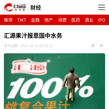
财经
推荐
TMT
金融
地产
消费
医药
酒业
IPO
汇源果汁报恩国中水务
斑马消费
2024-06-03 09:34:25