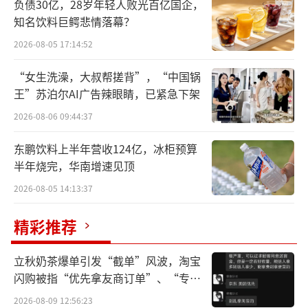
负债30亿，28岁年轻人败光百亿国企，
功臣留任
知名饮料巨鳄悲情落幕？
2026-08-05 17:14:52
继2023年成功扭亏后，日前，国中水务（6
00187.SH）董事会、监事会换届，再次引发外
“女生洗澡，大叔帮搓背”，“中国锅
界关注。
王”苏泊尔AI广告辣眼睛，已紧急下架
2026-08-06 09:44:37
5月31日，公司董事会审议通过董事会、监
事会换届选举的议案。经股东上海鹏欣（集
东鹏饮料上半年营收124亿，冰柜预算
半年烧完，华南增速见顶
团）提名，鹏欣系下属企业人员丁宏伟、闫银
2026-08-05 14:13:37
柱、张音心及周支柱为公司第九届董事会非独
立董事候选人，提名陈相奉、王建伟、贺建芬
精彩推荐
为独立董事候选人。
另外，上海鹏欣（集团）
还提名刘国虎等3人为第九届监事会非职工代表
立秋奶茶爆单引发“截单”风波，淘宝
闪购被指“优先拿友商订单”、“专挑
监事候选人。
贵的拿”
2026-08-09 12:56:23