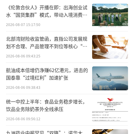
务官以及国中水务董事。
《伦敦合伙人》开播在即：出海创业试
水“国货集群”模式，带动入境消费反
上述人士能否成功获任，还须经6月27日举
向种草
行的2023年度股东大会票决。
2026-08-07 15:17:50
北部湾财险收监管函，直指公司发展规
划不合理、产品管理不到位等核心“痛
点”
2026-08-06 09:43:25
航油成本倍增仍净赚62亿港元，进击的
国泰靠“过境红利”加速扩张
2026-08-06 09:38:43
统一中控上半年：食品业务稳步增长，
汇源报恩
饮品业务除奶茶外全线承压
2026-08-06 09:56:12
国中水务主营污水处理业务，年收入规模
并不大，近年经营乏力。
九洲药业中报罕见“双降”：诺华大