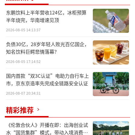
形势看，对于年底四季度的行情，考虑叠加消
费端需求，行情肯定好于上半年。
东鹏饮料上半年营收124亿，冰柜预算
半年烧完，华南增速见顶
陶玉岭表示，过去大起大落的行情不可能
2026-08-05 14:13:37
再回来，且这轮猪周期后，过去一些被出清的
负债30亿，28岁年轻人败光百亿国企，
散户很难再回来。“一些散户资金亏没了，中
知名饮料巨鳄悲情落幕？
间商没有钱了，很难回来”。另外，目前市场
2026-08-05 17:14:52
结构中，年出栏量1万头生猪企业的生产保持相
对稳定，占据市场六成份额。至于猪价未来是
国内首款“双3C认证”电助力自行车上
市，京东京造率先完成全链路安全认证
否能长期保持在每公斤20元以上，陶玉岭保持
谨慎乐观态度。相对于过往周期，现在行业调
2026-08-07 20:34:31
整产能的能力更好。
精彩推荐
数据显示，自今年3月起，仔猪、肉猪价格
《伦敦合伙人》开播在即：出海创业试
不断上涨，上市猪企同期披露的3月生猪销售环
水“国货集群”模式，带动入境消费反