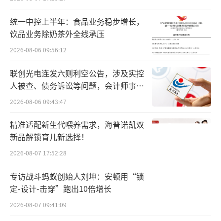
开始供需矛盾显现。向后看，成本方差和高资
统一中控上半年：食品业务稳步增长，
产负债率使得价格上涨后产能增长速度慢或能
饮品业务除奶茶外全线承压
繁母猪产能仍会继续去化。
2026-08-06 09:56:12
值得注意的是，5月初随着猪价转好，二次
联创光电连发六则利空公告，涉及实控
育肥积极性又比较高了，但整体上比2022年要
人被查、债务诉讼等问题，会计师事务
少。5月这波猪价上涨，部分也是源于二育的推
所曾出具“保留意见”
2026-08-06 09:43:47
波助澜。“二次育肥这部分比例也不是很高，
精准适配新生代喂养需求，海普诺凯双
每年都是这一拨人。”陶玉岭说，“但投机二
新品解锁育儿新选择！
次育肥是一个博弈点，大家都预期猪价向上，
2026-08-07 17:52:28
可能这个机会就不存在了。”
专访战斗蚂蚁创始人刘坤：安顿用“锁
就自身而言，养猪不赚钱，规模则毫无意
定-设计-击穿”跑出10倍增长
义，重点是要提高养殖效率。
2026-08-07 09:41:09