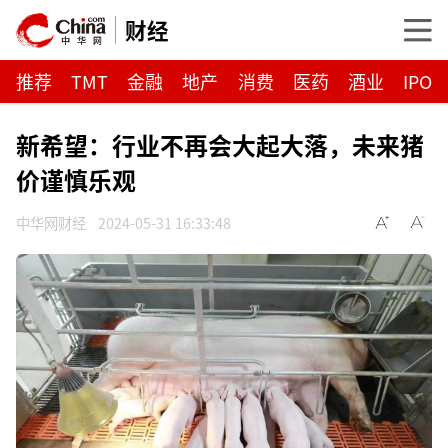
财经
推荐
TMT
金融
地产
消费
医药
酒业
IPO
新希望：行业不再会大起大落，未来猪
价谨慎乐观
中华网财经
2024-05-31 16:33:48