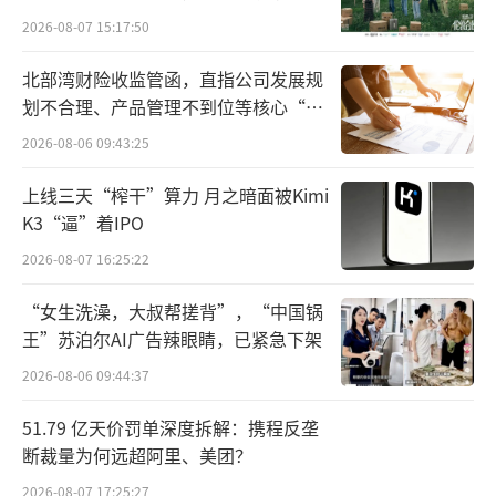
比基本“量价齐升”，4月部分上市猪企销售均
向种草
2026-08-07 15:17:50
价和销售收入实现环比增长。5月30日，全国农
北部湾财险收监管函，直指公司发展规
产品批发市场猪肉平均价格为22.21元/kg，比
划不合理、产品管理不到位等核心“痛
昨天上升0.5%。
点”
2026-08-06 09:43:25
猪价持续上涨，“最长猪周期”是否结
上线三天“榨干”算力 月之暗面被Kimi
束？关键在产能。
K3“逼”着IPO
农业农村部数据显示，4月末全国能繁母猪
2026-08-07 16:25:22
存栏量为3986万头，环比下降0.1%，同比下降
“女生洗澡，大叔帮搓背”，“中国锅
6.9%；从2022年末至2024年4月，能繁母猪存
王”苏泊尔AI广告辣眼睛，已紧急下架
栏已经累计去化9.2%。国泰君安研报显示，从
2026-08-06 09:44:37
农业农村部4月的能繁母猪存栏数据来看，产能
51.79 亿天价罚单深度拆解：携程反垄
继续去化连续16个月，产能去化的连续性促进2
断裁量为何远超阿里、美团？
024年猪价景气度逐步向好，从2024年二季度
2026-08-07 17:25:27