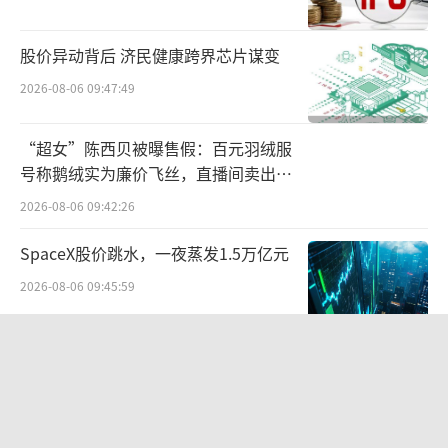
殖生产指标持续提升。
股价异动背后 济民健康跨界芯片谋变
组织的调整背后是管理思路的改变，从生
产思维转变到经营思维。生产思维过多注重祖
2026-08-06 09:47:49
代环节到育肥的猪群数量。各个环节相互孤
“超女”陈西贝被曝售假：百元羽绒服
立，推高育肥环节的成本。通过流程优化后，
号称鹅绒实为廉价飞丝，直播间卖出超
人效指标提升明显且留住了一线生产员工。
百万元
2026-08-06 09:42:26
“员工流失率目标是低于百分之一，养猪
SpaceX股价跳水，一夜蒸发1.5万亿元
不是高科技，要靠一线生产员工。”陶玉岭
2026-08-06 09:45:59
说，“提高养殖效率，关键是疫情防控，强化
生物安全。新希望重大疾病的损失因此有明显
江小白起诉东方甄选案结果公布：构成
减少。并且在肥猪成本细分项中，新希望苗
商业诋毁，赔偿30万元
种、饲料、死淘和兽药等成本项还有进一步下
2026-08-03 16:34:22
降的空间。”