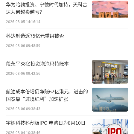
陶玉岭表示：“去年到现在，我们对组织
华为哈勃投资、宁德时代加持，天科合
架构进行了一系列优化，现在育肥成本同比去
达为何越卖越亏？
年下降了2元/kg左右。”
2026-08-05 14:16:14
数据显示，2024年4月，新希望运营场线出
科达制造近75亿元重组被否
栏肥猪的成本降到了14.7元/kg，去年同期数据
2026-08-06 09:48:59
是15.8元/kg。在推出一系列的降本动作之后，
新希望在今年4月首次实现了月度盈利。
段永平38亿投资泡泡玛特账本
2026-08-06 09:42:56
这与新希望改革息息相关。2023年5月，新
希望成立养猪BG事业群。事业群的组织管理模
航油成本倍增仍净赚62亿港元，进击的
式可以让整个猪产业的执行力、协同力变得更
国泰靠“过境红利”加速扩张
强。同时，事业群可以更好地管理、服务、支
2026-08-06 09:38:43
持和赋能纵队等业务单元，形成合力，有助于
宇树科技科创板IPO 申购日为8月10日
全面推广和复制标杆纵队的优秀经验，推动养
2026-08-04 10:38:46