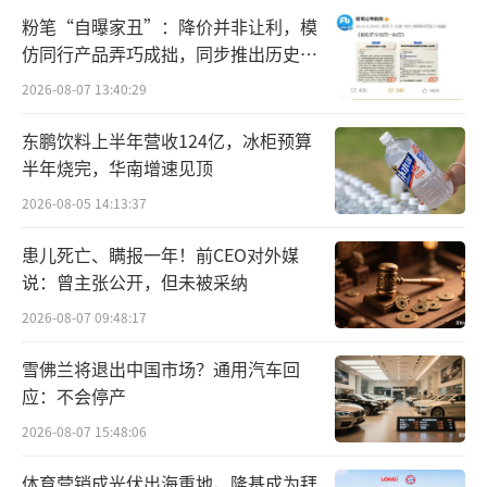
粉笔“自曝家丑”：降价并非让利，模
元。
仿同行产品弄巧成拙，同步推出历史学
员退费方案
紧挨着超市发的罗森便利店内，平价雪糕
2026-08-07 13:40:29
也多了起来。北京商报记者看到，冰柜里陈列
东鹏饮料上半年营收124亿，冰柜预算
着20多种雪糕，零售价格清楚地贴在显眼位
半年烧完，华南增速见顶
置，多数雪糕价格在10元左右，如雀巢、奥利
2026-08-05 14:13:37
奥、宾格瑞等品牌。最贵的仍是德芙巧克力冰
患儿死亡、瞒报一年！前CEO对外媒
淇淋，售价19.9元。工作人员表示，高端雪糕
说：曾主张公开，但未被采纳
基本卖不出去，现在整体价格都不高。
2026-08-07 09:48:17
在朝阳区和平里街道的一家临街店，可以
雪佛兰将退出中国市场？通用汽车回
看到网红雪糕几乎消失不见，常见的如八喜、
应：不会停产
伊利火炬、蒙牛随变、和路雪等品牌，比较受
2026-08-07 15:48:06
消费者的欢迎。
体育营销成光伏出海重地，隆基成为拜