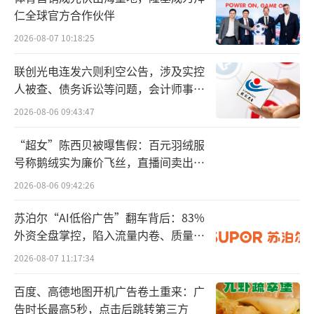
雪糕生产企业的嗅觉最敏感。近期，伊
仁全球官方合作伙伴
利、光明等老牌企业在原有品牌基础上进行升
2026-08-07 10:18:25
级迭代。如伊利冷饮业务在巧乐兹、甄稀、绮
联创光电连发六则利空公告，涉及实控
炫、须尽欢、冰工厂、伊利牧场下，推出更多
人被查、债务诉讼等问题，会计师事务
新口味和新形态；光明乳业推出了光明橙汁棒
所曾出具“保留意见”
2026-08-06 09:43:47
冰、光明熊小白芯冻冰山雪糕、优倍轻糖鲜奶
“超女”陈西贝被曝售假：百元羽绒服
冰淇淋等新品。
号称鹅绒实为廉价飞丝，直播间卖出超
百万元
高端雪糕失宠
2026-08-06 09:42:26
与平价雪糕逐渐回归各大冰柜相比，曾红
苏泊尔“AI低俗广告”翻车背后：83%
外资全盘掌控，陷入流量内卷、质量频
极一时的网红高端雪糕的存在感却在减弱。
发的负循环
2026-08-07 11:17:34
近期，高端雪糕的代表之一茅台冰淇淋被
百度、高德地图开机广告卷土重来：广
传出门店暂停、销售临期产品，登上了舆论的
告时长最高5秒，点击后跳转第三方