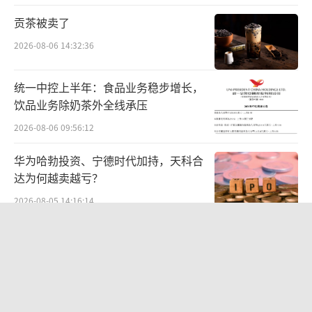
时间购买后，即可获赠赠品价值396元的茅台冰
贡茶被卖了
淇淋品鉴卡，凭道具可0.01元换购1份“临期商
2026-08-06 14:32:36
品”茅台冰淇淋经典酒瓶-6杯组合茅台冰淇淋
（口味随机）。
统一中控上半年：食品业务稳步增长，
饮品业务除奶茶外全线承压
《2022—2027年中国雪糕行业市场全景调
2026-08-06 09:56:12
研与发展前景预测报告》统计分析显示，“雪
华为哈勃投资、宁德时代加持，天科合
糕价格”刺痛消费者，与背离普遍消费预期不
达为何越卖越亏？
无关系。报告显示，网友对单个雪糕的接受价
2026-08-05 14:16:14
位3—5元的占比为37%；其次是5—10元，占比
为33.9%；接受价位在10—20元的占比为16.
贝肯能源二次“易主”：原实控人溢价
40%“清仓”离场，潘兵联合新洋丰、
3%；接受1—3元价格的占比为11%；20元以上
宏科百世拟入主
接受度仅为1.8%。
2026-08-05 14:11:25
中报暴增777%-991%！多氟多涨停背