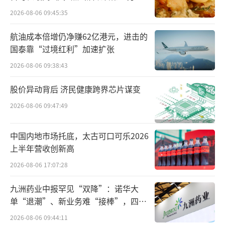
风口浪尖。据茅台冰淇淋小程序，目前包括北
2026-08-06 09:45:35
京、广州、深圳、青岛等多个主要城市在内，
有7家茅台冰淇淋旗舰店处于暂停营业状态，此
航油成本倍增仍净赚62亿港元，进击的
国泰靠“过境红利”加速扩张
前成都万象城店状态为搬迁中。北京商报记者
注意到，在某些社交平台上，茅台冰淇淋在被
2026-08-06 09:38:43
降价甩卖，即便如此询问者也寥寥无几。一位
股价异动背后 济民健康跨界芯片谋变
做临期食品的经销商表示，一批茅台冰淇淋在7
2026-08-06 09:47:49
—8月到期，现2折甩卖，官方平台3—5天内可
发货。
中国内地市场托底，太古可口可乐2026
上半年营收创新高
不仅如此，茅台官方也在想方设法处理临
2026-08-06 17:07:28
期产品。近日，在茅台集团旗下茅台文旅与网
九洲药业中报罕见“双降”：诺华大
易集团旗下网易好物成立的巽风数字世界小程
单“退潮”、新业务难“接棒”，四大
序上，推出了首次下单任意商品即赠茅台冰淇
难关待闯
2026-08-06 09:44:11
淋活动。页面内商品价值在50—200元，在指定