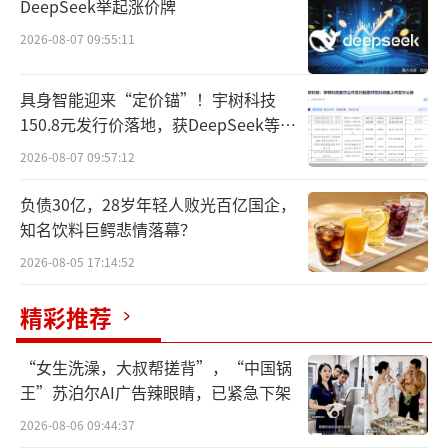
感却在不断减弱。业内分析人士指出，高端雪
DeepSeek举起涨价牌
糕除了价格上难以吸引足够多的消费者外，动
2026-08-07 09:55:11
销不畅的症结，也是其难以在市场份额上取得
具身智能迎来“定价锚”！宇树科技
显著增长，无法成为主流品牌的原因。
150.8元发行价落地，获DeepSeek等豪
华战配加持
平价雪糕回归主流
2026-08-07 09:57:12
近日，“冰淇淋重回5元”相关话题登上热
负债30亿，28岁年轻人败光百亿国企，
知名饮料巨鳄悲情落幕？
搜。北京商报记者走访线下商超、便利店、雪
糕批发店发现，冰柜中的平价雪糕回归。
2026-08-05 17:14:52
精彩推荐
在海淀区玉泉路超市发，北京商报记者注
意到，冰柜里的18款雪糕中，主流雪糕价格在5
“女生洗澡，大叔帮搓背”，“中国锅
—10元，只有4款售价在15元及以上，最贵的一
王”苏泊尔AI广告辣眼睛，已紧急下架
款德芙榛果可可味售价18.9元。个别低于5元，
2026-08-06 09:44:37
最便宜的一款奥雪满口香蛋糕巧克力口味售价2