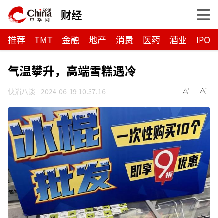
财经
推荐
TMT
金融
地产
消费
医药
酒业
IPO
气温攀升，高端雪糕遇冷
快消八谈
2024-06-19 10:37:16