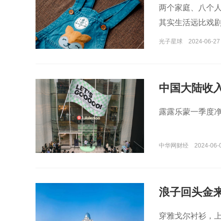
两个家庭、八个
其实生活远比戏
光子星球
2024-06-27 
中国大陆收入增
季收入增10
露露乐蒙一季度净
中华网财经
2024-06-
浪子回头金
穿雅戈尔衬衫，