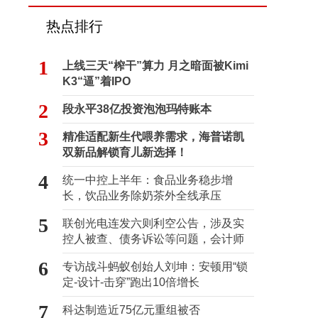
热点排行
1
上线三天“榨干”算力 月之暗面被Kimi
K3“逼”着IPO
2
段永平38亿投资泡泡玛特账本
3
精准适配新生代喂养需求，海普诺凯
双新品解锁育儿新选择！
4
统一中控上半年：食品业务稳步增
长，饮品业务除奶茶外全线承压
5
联创光电连发六则利空公告，涉及实
控人被查、债务诉讼等问题，会计师
事务所曾出具“保留意见”
6
专访战斗蚂蚁创始人刘坤：安顿用“锁
定-设计-击穿”跑出10倍增长
7
科达制造近75亿元重组被否