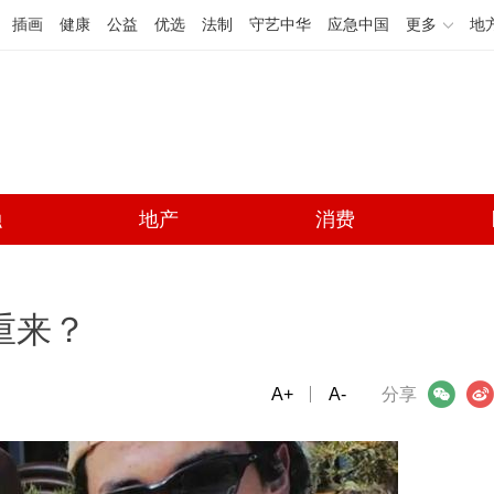
插画
健康
公益
优选
法制
守艺中华
应急中国
更多
地
融
地产
消费
重来？
A+
微信
A-
微博
分享