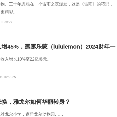
人物、三十年恩怨在一个雷雨之夜爆发，这是《雷雨》的巧思，
剧更精彩。
11:36:27
45%，露露乐蒙（lululemon）2024财年一
%
收入增长10%至22亿美元。
06 16:58:25
来换，雅戈尔如何华丽转身？
上雅戈尔小学，逛雅戈尔动物园……