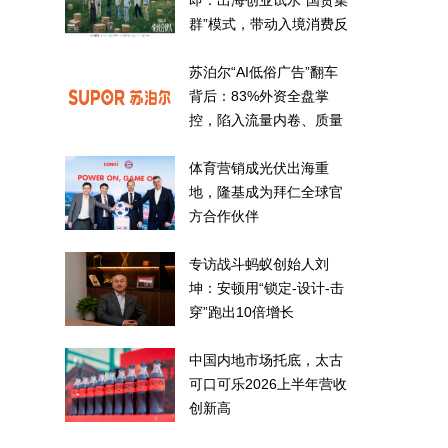
即：出海创业试水“国货集
群”模式，带动入境消费反
向种草
苏泊尔“AI低俗广告”翻车
背后：83%外资全盘掌
控，陷入流量内卷、质量
频发的负循环
体育营销成光伏出海重
地，隆基成为拜仁全球官
方合作伙伴
专访战斗蚂蚁创始人刘
坤：安顿用“锁定-设计-击
穿”跑出10倍增长
中国内地市场托底，太古
可口可乐2026上半年营收
创新高