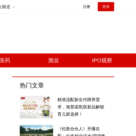
方频道
注册
登录
医药
酒业
IPO观察
热门文章
精准适配新生代喂养需
求，海普诺凯双新品解锁
育儿新选择！
《伦敦合伙人》开播在