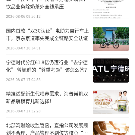
饮品业务除奶茶外全线承压
2026-08-06 09:56:12
国内首款“双3C认证”电助力自行车上
谈网暴：“网络上的污名化洗不干净，随
市，京东京造率先完成全链路安全认证
它去吧”
2026-08-07 20:34:31
谈到网络风波，钟睒睒觉得不委屈，“在
宁德时代分红61.8亿仍遭行业“去宁德
化” 曾毓群的“尊重考题”该怎么答？
这次网络风波中让我重新思考，我认为首富是
2026-08-07 17:04:53
有责任的，因为社会的要求不一样了，做很多
东西、利他的事情、做好事如果是为了让他人
精准适配新生代喂养需求，海普诺凯双
知道，这是虚伪。”
新品解锁育儿新选择！
2026-08-07 17:52:28
钟睒睒称，到了首富之后，对他的批评是
首先来自24000瓶水，当时在汶川地震的过程当
北部湾财险收监管函，直指公司发展规
划不合理、产品管理不到位等核心“痛