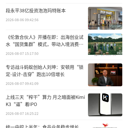
对于网络上有人认为，美国的首富是造火
段永平38亿投资泡泡玛特账本
箭的，中国的首富是卖水的，所以就比
2026-08-06 09:42:56
较“水”，钟睒睒直言：“我就是卖水的，我
本身是个农民，我更多的会去想从农民，想从
《伦敦合伙人》开播在即：出海创业试
水“国货集群”模式，带动入境消费反
我的知识面去做事情，我没有那么伟大，我觉
向种草
得作为一个中国企业家我有自己的自豪感，我
2026-08-07 15:17:50
解决了美国人没有解决的问题，我保持了农民
专访战斗蚂蚁创始人刘坤：安顿用“锁
的正常收益，所以我也为我自己自豪，虽然我
定-设计-击穿”跑出10倍增长
没有马斯克惊天动地。”
2026-08-07 09:41:09
上线三天“榨干”算力 月之暗面被Kimi
K3“逼”着IPO
2026-08-07 16:25:22
统一中控上半年：食品业务稳步增长，