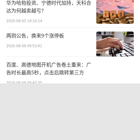
华为哈勃投资、宁德时代加持，天科合
示，此前不会选择做纯净水，因为当时天然水
达为何越卖越亏？
做的纯净水和自来水做的纯净水是不一样的，
2026-08-05 14:16:14
都能喝得出来。他了解到，水当中的矿物质是
两则公告，换来9个涨停板
需要长期摄入的，年纪大的人，没有矿物质的
水要尽量少喝。“我当时粗暴地决定，如果是
2026-08-06 09:53:41
给我父母喝的，我肯定不生产这个水，所以我
百度、高德地图开机广告卷土重来：广
宣布停止生产纯净水，只做天然水。”
告时长最高5秒，点击后跳转第三方
钟睒睒称，如果没有这次网络争议，他一
2026-08-06 09:45:35
定不会做纯净水。“不明真相的很多人对我有
江小白起诉东方甄选案结果公布：构成
反向刺激，我认为我剥夺了消费者的选择权，
商业诋毁，赔偿30万元
我们公司内很多人也不理解。其实很多做茶的
2026-08-03 16:34:22
人还是选择天然水，水好不好，适配不适配，
SpaceX股价跳水，一夜蒸发1.5万亿元
茶知道。”“我把选择权还给大家。”
2026-08-06 09:45:59