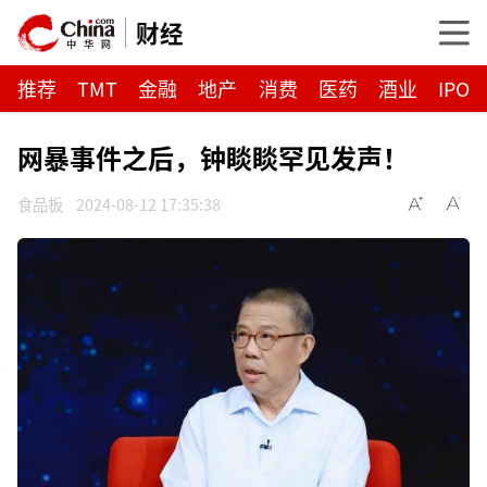
财经
推荐
TMT
金融
地产
消费
医药
酒业
IPO
网暴事件之后，钟睒睒罕见发声！
食品板
2024-08-12 17:35:38