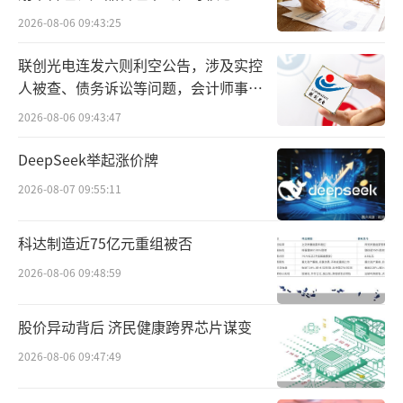
中，农夫山泉把水运到了成都，如果第一时间
点”
2026-08-06 09:43:25
要把水送到救灾现场必须要有授权，因此农夫
山泉设定了制度，只要有公共危机，就把送水
联创光电连发六则利空公告，涉及实控
的权利下发给每一个大区，进而给每一个经销
人被查、债务诉讼等问题，会计师事务
所曾出具“保留意见”
商放1000箱权利，但是还是被拉出来说制度有
2026-08-06 09:43:47
诟病，制度有合理和不合理。
DeepSeek举起涨价牌
对于这次在网络的污名，钟睒睒称：“我
2026-08-07 09:55:11
估计现在这一次给我加上在网络上的污名化洗
科达制造近75亿元重组被否
不干净，随他去吧。最后天一定是要亮的，只
是晚一点，只要我能坚持到天亮。”“真理一
2026-08-06 09:48:59
定会来的，但是可能会迟到。”
股价异动背后 济民健康跨界芯片谋变
谈做纯净水：“希望把选择权还给大家”
2026-08-06 09:47:49
谈到此前拒绝做纯净水的原因，钟睒睒表