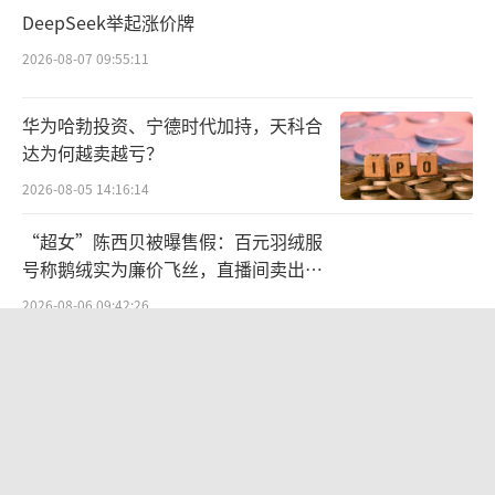
DeepSeek举起涨价牌
及，业绩经历了过山车般的起伏。上市后的首
2026-08-07 09:55:11
份半年报中，公司便遭遇了由盈转亏的尴尬局
面，超过5000万元的巨额亏损随即引发了广泛
华为哈勃投资、宁德时代加持，天科合
争议。
达为何越卖越亏？
2026-08-05 14:16:14
也正是因为这份半年报，上交所更是针对
其季节性波动一致性、增收不增利、销售费用
“超女”陈西贝被曝售假：百元羽绒服
大幅增长以及液体奶茶业务经营情况等发出了
号称鹅绒实为廉价飞丝，直播间卖出超
百万元
连珠炮式的8大问询。
2026-08-06 09:42:26
进入2020年，香飘飘更是遭遇了上市以来
铜价迫近历史高位：美国加税“抢
铜”、中国立法保护
的首次年度亏损，营收与扣非净利润均出现了
2026-08-07 14:30:42
不同程度的下滑。至2022年，香飘飘的营收已
经连续三年呈现下降趋势，净利润更是跌落至
航油成本倍增仍净赚62亿港元，进击的