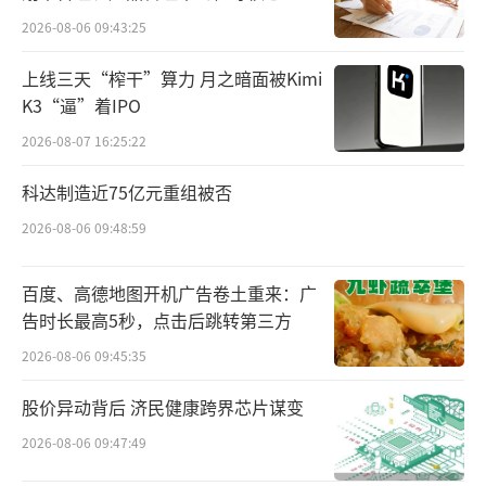
点”
2026-08-06 09:43:25
上线三天“榨干”算力 月之暗面被Kimi
K3“逼”着IPO
2017年11月30日，蒋建琪身着一笔挺西
2026-08-07 16:25:22
服、一条象征吉利以及股票上涨的红色围巾，
科达制造近75亿元重组被否
在家人与员工代表的共同见证下，完成了上市
2026-08-06 09:48:59
敲钟仪式。
这次敲钟对于他来说，意味着苦等6年、3
百度、高德地图开机广告卷土重来：广
告时长最高5秒，点击后跳转第三方
度闯关的香飘飘，终于插上资本的翅膀，成
为“奶茶第一股”。上市后，香飘飘曾一度收
2026-08-06 09:45:35
获四个涨停板，最高达到37.83元/股，这一价
股价异动背后 济民健康跨界芯片谋变
格将近发行价的3倍，由此掀起一场资本狂欢。
2026-08-06 09:47:49
此后，香飘飘的表现让市场有些始料未