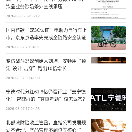
饮品业务除奶茶外全线承压
从其发展历程中寻找答案。
2026-08-06 09:56:12
现年60岁的蒋建琪，被誉为“中国杯装奶
国内首款“双3C认证”电助力自行车上
茶之父”。2005年，蒋建琪在家乡浙江湖州创
市，京东京造率先完成全链路安全认证
立了以“香飘飘奶茶”为主打产品的公司，凭
2026-08-07 20:34:31
借独特的口味和便捷的包装，香飘飘迅速赢得
了市场认可，成为了消费者心中的奶茶代表品
专访战斗蚂蚁创始人刘坤：安顿用“锁
定-设计-击穿”跑出10倍增长
牌。
2026-08-07 09:41:09
宁德时代分红61.8亿仍遭行业“去宁德
化” 曾毓群的“尊重考题”该怎么答？
2026-08-07 17:04:53
北部湾财险收监管函，直指公司发展规
划不合理、产品管理不到位等核心“痛