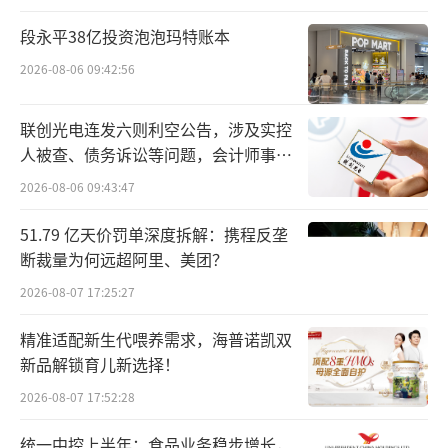
今年8月，杨冬云执掌香飘飘的首份半年报
出炉，上半年营收微增，但归母净利润依旧陷
段永平38亿投资泡泡玛特账本
入亏损，这也导致部分券商分析师对香飘飘的
2026-08-06 09:42:56
盈利预测进行了下调。
联创光电连发六则利空公告，涉及实控
10月下旬，上任不足一年的杨冬云匆匆辞
人被查、债务诉讼等问题，会计师事务
所曾出具“保留意见”
任，蒋建琪再次走到台前。然而，这些策略的
2026-08-06 09:43:47
调整是否能够真正恢复投资者的信心，还需要
51.79 亿天价罚单深度拆解：携程反垄
时间来验证。蒋建琪和他的香飘飘将如何在挑
断裁量为何远超阿里、美团？
战中寻找出路，这不仅是对蒋建琪个人智慧的
2026-08-07 17:25:27
考验，也是对香飘飘未来发展方向的一次重要
精准适配新生代喂养需求，海普诺凯双
抉择。
新品解锁育儿新选择！
高开低走的“去家族化”
2026-08-07 17:52:28
要深入理解当前香飘飘的境遇，或许需要
统一中控上半年：食品业务稳步增长，