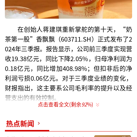
在创始人蒋建琪重新掌舵的第十天，“奶
茶第一股”香飘飘（603711.SH）正式发布了2
024年三季报。报告显示，公司前三季度实现营
收19.38亿元，同比下降2.05%，归母净利润为
0.18亿元，同比增加408.98%；但扣非后的净
利润亏损0.06亿元。对于三季度业绩的变化，
财报指出，这主要系公司毛利率的提升以及经
营支出的有效控制。
点击查看全文(剩余
92
%)
作为拥有近20年历史的冲泡饮料企业，香
飘飘于2017年成功登陆上交所。去年12月，创
热点新闻
始人、董事长蒋建琪卸任总经理一职，由职业