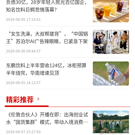
负债30亿，28岁年轻人败光百亿国企，
经理人杨冬云接任。后者曾在广州宝洁、黛安
知名饮料巨鳄悲情落幕？
芬、易达、速8酒店及白象食品等多家知名企业
2026-08-05 17:14:52
担任高管，杨冬云在白象任职期间主导的精炖
大骨面产品研发与推广，推出后的第二年，这
“女生洗澡，大叔帮搓背”，“中国锅
王”苏泊尔AI广告辣眼睛，已紧急下架
款产品的收入从1亿元跃升到20亿元，一度成为
2026-08-06 09:44:37
业内佳话。
东鹏饮料上半年营收124亿，冰柜预算
不过，杨冬云上任之时，正值香飘飘业绩
半年烧完，华南增速见顶
承压之际。自2020年以来，香飘飘已连续3年营
2026-08-05 14:13:37
收下滑，即便在2023年业绩有所回暖，但仍未
恢复至2020年前水平。
精彩推荐
杨冬云上任后展现出坚定的改革决心，但
《伦敦合伙人》开播在即：出海创业试
香飘飘的转型之路绝非坦途。
水“国货集群”模式，带动入境消费反
向种草
2026-08-07 15:17:50