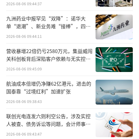
2026-08-06 09:44:37
头顶“两轮特斯拉”“电动车界爱马
仕”光环的小牛电动，牛气不再。
九洲药业中报罕见“双降”：诺华大
单“退潮”、新业务难“接棒”，四大
以价换量仍遭九号碾压
难关待闯
2026-08-06 09:44:11
曾经领先的小牛电动，已被九号电动远远
营收暴增22倍仍亏2580万元，集益威闯
地抛在身后。
关科创板背后深陷客户依赖与无实控人
困局
2026-08-06 09:45:09
今年第三季度，小牛电动销量为31.24万
辆，同比增长17.48%。其中，国内市场、国际
航油成本倍增仍净赚62亿港元，进击的
国泰靠“过境红利”加速扩张
市场销量分别为25.91万辆、5.33万辆，同比增
长12.43%、50.31%。
2026-08-06 09:38:43
联创光电连发六则利空公告，涉及实控
与自身相比，小牛电动销量表现较为出
人被查、债务诉讼等问题，会计师事务
色。但与九号电动相比，就差远了。第三季
所曾出具“保留意见”
2026-08-06 09:43:47
度，九号电动销量为93.76万辆，同比增长53.7