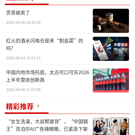
称“九号电动车”）销量为213.47万台，同比
贡茶被卖了
增长86.08%。小牛电动销量为69.77万辆，不
2026-08-06 14:32:36
到九号电动车销量的三分之一。
红火的酒水闪电仓是来“割韭菜”的
销量曾经碾压九号电动的小牛电动，已被
吗？
甩开几条街。
2026-08-04 10:27:15
2022年以来，小牛电动持续亏损。降价换
中国内地市场托底，太古可口可乐2026
量，前三季度，公司每卖一辆亏约173元。
上半年营收创新高
2026-08-06 17:07:28
小牛电动标榜传播科技，但在今年前9个
月，研发投入不到亿元。
精彩推荐
近两个月，小牛电动股价下跌了近50%，
“女生洗澡，大叔帮搓背”，“中国锅
市值仅剩1.37亿美元。
王”苏泊尔AI广告辣眼睛，已紧急下架