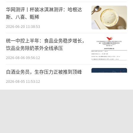
电动的2倍多。一年后的2022年，九号电动销量
华网测评丨杯装冰淇淋测评：哈根达
接近翻倍，达到82.62辆，而小牛电动则下降至
斯、八喜、甄稀
83.16万辆，但仍然领先。
2026-06-20 11:38:53
2023年，九号电动实现了完美超越，销量
统一中控上半年：食品业务稳步增长，
达到147.15万辆，小牛电动的销量继续萎缩，
饮品业务除奶茶外全线承压
只有70.98万辆。九号电动的销量是小牛电动的
2026-08-06 09:56:12
2倍有余。
白酒业务员，生存压力正被推到顶峰
今年前三季度的数据显示，小牛电动的销
2026-08-05 11:53:12
量与九号电动之间的差距越来越大。
江小白起诉东方甄选案结果公布：构成
值得一提的是，今年以来，小牛电动采取
商业诋毁，赔偿30万元
了以价换量的销售策略。今年第二季度，公司
2026-08-03 16:34:22
每辆电动车的收入为3503元，较去年同期的35
华网测评丨豆沙粽测评：五芳斋、三