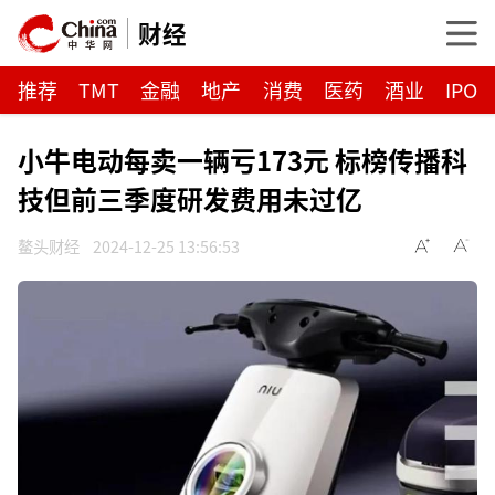
财经
推荐
TMT
金融
地产
消费
医药
酒业
IPO
小牛电动每卖一辆亏173元 标榜传播科
技但前三季度研发费用未过亿
鳌头财经
2024-12-25 13:56:53