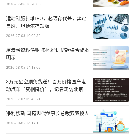
2026-07-06 16:20:06
就收购相关情况，北京商报记者对欧莱雅
运动鞋服扎堆IPO，必迈存代差，奔赴
进行采访，但截至发稿未收到回复。
自然、坦博尔存短板
高端化妆品增速放缓
2026-07-03 10:02:30
前不久，欧莱雅发布了2024年上半年财
厘清融资糊涂账 多地推进贷款综合成本
明示
报，从营收数据来看，并不乐观，尤其是欧莱
2026-08-05 14:18:05
雅曾经的增长引擎高档化妆品业务放缓甚至在
中国市场出现下滑。
8万元星空顶免费送！百万价格国产电
动汽车“变相降价”，记者走访北京门
2024年上半年，欧莱雅销售额为221.2亿欧
店…
2026-07-07 09:43:21
元，同比增长7.5%；营业利润同比增长8%至4
净利腰斩 国药现代董事长总裁双双换人
5.991亿欧元；净利润为36.5亿欧元，同比增长
8.8%。相比较前几年的高增长，业绩出现放缓
2026-08-05 14:17:10
趋势。此外，欧莱雅在以中国市场为主的北亚