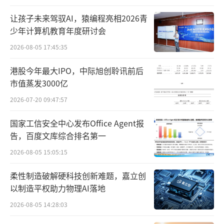
瑞蓝、吉适、Azzalure等，皮肤治疗品牌Soola
让孩子未来驾驭AI，猿编程亮相2026青
ntra、Epiduo、达芙文等以及日常护肤品牌丝
少年计算机教育年度研讨会
塔芙和Alastin。
2026-08-05 17:45:35
今年3月，高德美在瑞士证券交易所上市，
港股今年最大IPO，中际旭创聆讯前后
市值蒸发3000亿
当前公司市值约1339亿元。2023年，该公司净
2026-07-20 09:47:57
销售额40.82亿美元（约合290.95亿元人民
币），核心EBITDA（息税摊销前利润）为9.42
国家工信安全中心发布Office Agent报
亿美元（约合67.14亿元人民币），同比增长2
告，百度文库综合排名第一
1.4%。从当前的发展规模来看，高德美已成为
2026-08-05 15:05:15
纯皮肤科学领域的头部企业以及全球最大的注
柔性制造破解硬科技创新难题，嘉立创
射美容公司之一。
以制造平权助力物理AI落地
2026-08-05 14:28:03
在盘古智库研究院高级研究员江瀚看来，