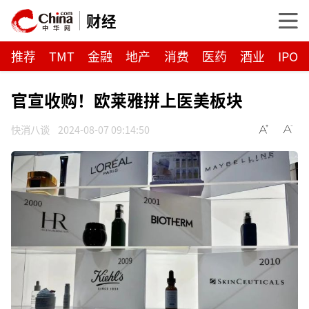
财经
推荐
TMT
金融
地产
消费
医药
酒业
IPO
官宣收购！欧莱雅拼上医美板块
快消八谈
2024-08-07 09:14:50