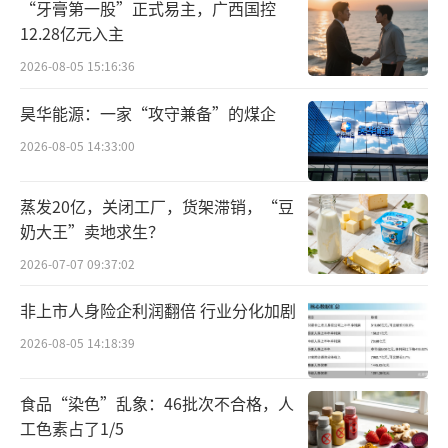
高德美在纯皮肤科学领域的领导地位及其在全
“牙膏第一股”正式易主，广西国控
球注射美容市场的显著影响力，可以为欧莱雅
12.28亿元入主
提供扩大其高端美容业务版图的机会。“欧莱
2026-08-05 15:16:36
雅近年来业绩增长放缓，尤其是高档化妆品市
昊华能源：一家“攻守兼备”的煤企
场表现不佳，而高德美的加入能够为其带来新
2026-08-05 14:33:00
的增长点，特别是通过其强大的品牌组合和市
场份额，进一步增强欧莱雅在皮肤科学和医美
蒸发20亿，关闭工厂，货架滞销，“豆
领域的竞争力。”江瀚说道。
奶大王”卖地求生？
2026-07-07 09:37:02
要客研究院院长周婷表示，欧莱雅此次投
资布局，说明欧莱雅接下来在美妆专业线上会
非上市人身险企利润翻倍 行业分化加剧
进一步发力，美妆专业线具有更强的高端化、
2026-08-05 14:18:39
专业化特点，基于产业链的垂直整合是强化专
业线优势的最有效手段。同时也说明了欧莱雅
食品“染色”乱象：46批次不合格，人
工色素占了1/5
进一步高端化发展的决心。