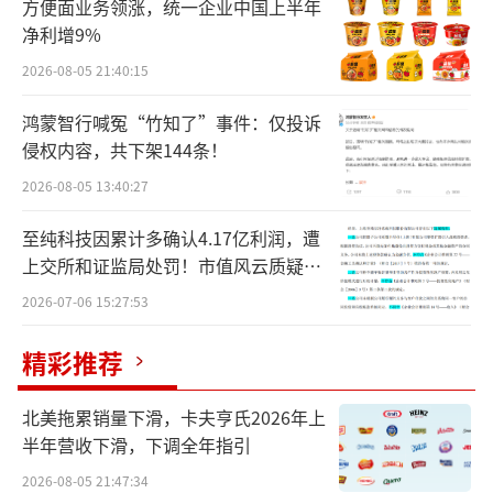
方便面业务领涨，统一企业中国上半年
估工具方面的专业知识和技术建立战略科研合
净利增9%
作伙伴关系。针对此次收购部分股权的其他具
2026-08-05 21:40:15
体交易信息，欧莱雅并未披露太多。不过对于
鸿蒙智行喊冤“竹知了”事件：仅投诉
本次收购，欧莱雅管理层表示寄予了很大的希
侵权内容，共下架144条！
望。
2026-08-05 13:40:27
欧莱雅集团首席执行官叶鸿慕对外表
至纯科技因累计多确认4.17亿利润，遭
示：“这使我们能够探索在快速增长的美容市
上交所和证监局处罚！市值风云质疑其
场建立合作伙伴关系，而这正是我们纯美容业
财务问题，遭巨额索赔！
2026-07-06 15:27:53
务的一个重要分支。我们全力支持高德美管理
精彩推荐
层及其作为纯皮肤科学领先企业的战略，尊重
其独立性，并对其长期增长潜力充满信心。”
北美拖累销量下滑，卡夫亨氏2026年上
半年营收下滑，下调全年指引
高德美旗下业务包括注射美学、日常护肤
2026-08-05 21:47:34
和皮肤治疗三个板块，品牌包括注射美学品牌