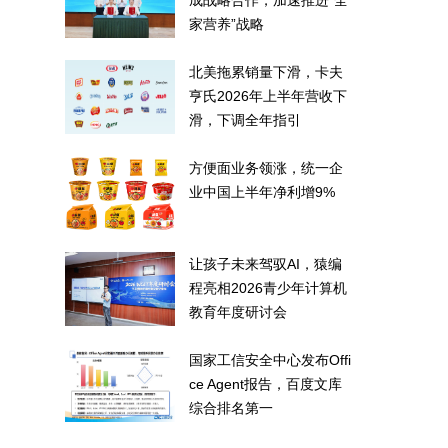
成战略合作，加速推进“全
家营养”战略
北美拖累销量下滑，卡夫
亨氏2026年上半年营收下
滑，下调全年指引
方便面业务领涨，统一企
业中国上半年净利增9%
让孩子未来驾驭AI，猿编
程亮相2026青少年计算机
教育年度研讨会
国家工信安全中心发布Offi
ce Agent报告，百度文库
综合排名第一