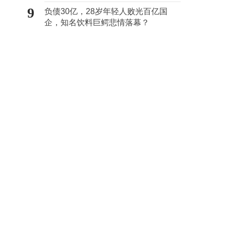
9
负债30亿，28岁年轻人败光百亿国
企，知名饮料巨鳄悲情落幕？