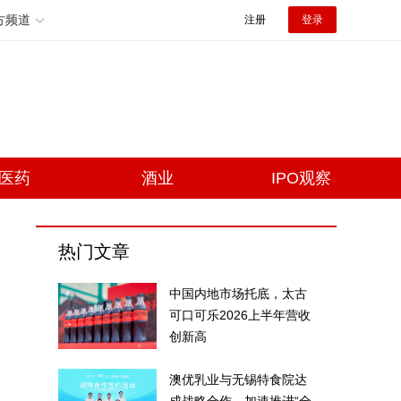
方频道
注册
登录
医药
酒业
IPO观察
热门文章
中国内地市场托底，太古
可口可乐2026上半年营收
创新高
澳优乳业与无锡特食院达