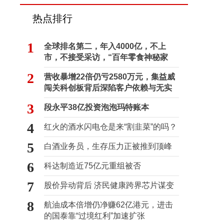
热点排行
1
全球排名第二，年入4000亿，不上
市，不接受采访，“百年零食神秘家
族”浮出水面？
2
营收暴增22倍仍亏2580万元，集益威
闯关科创板背后深陷客户依赖与无实
控人困局
3
段永平38亿投资泡泡玛特账本
4
红火的酒水闪电仓是来“割韭菜”的吗？
5
白酒业务员，生存压力正被推到顶峰
6
科达制造近75亿元重组被否
7
股价异动背后 济民健康跨界芯片谋变
8
航油成本倍增仍净赚62亿港元，进击
的国泰靠“过境红利”加速扩张