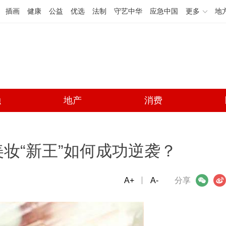
插画
健康
公益
优选
法制
守艺中华
应急中国
更多
地
融
地产
消费
妆“新王”如何成功逆袭？
A+
微信
A-
微博
分享