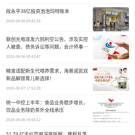
最正确的选择。”周婷说道。
段永平38亿投资泡泡玛特账本
王玉莹，被业界称为“一手缔造恋火火
2026-08-06 09:42:56
爆”的人，其曾就职于欧莱雅、雅诗兰黛等企
业，操盘过MAC、植村秀、欧莱雅等国际彩妆
联创光电连发六则利空公告，涉及实控
品牌的发展，具有丰富的美妆行业工作经验。2
人被查、债务诉讼等问题，会计师事务
所曾出具“保留意见”
020年王玉莹加入丸美股份，历任丸美股份社交
2026-08-06 09:43:47
媒体部内容营销总监、恋火事业部市场总监、
精准适配新生代喂养需求，海普诺凯双
部长等职位。在丸美股份2023年8月发布的公告
新品解锁育儿新选择！
中，丸美股份董事会同意提名王玉莹为第四届
2026-08-07 17:52:28
董事会董事候选人，其当时的职位是恋火事业
统一中控上半年：食品业务稳步增长，
部总经理。在信达证券发布的丸美股份中报点
饮品业务除奶茶外全线承压
评中提到：“我们认为王玉莹的大厂经验和对
2026-08-06 09:56:12
消费趋势的洞察力或能为各品牌提供更多创新
理念和推广思路。”
51.79 亿天价罚单深度拆解：携程反垄