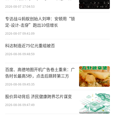
股份主品牌丸美品牌一直都是主要营收来源，
2026-08-07 17:04:53
营收占比一直超80%。财报数据显示，这几年
期间，丸美主品牌收入分别为14.05亿元、16.5
专访战斗蚂蚁创始人刘坤：安顿用“锁
9亿元、15.15亿元、15.94亿元、13.98亿元，
定-设计-击穿”跑出10倍增长
占比分别为89.25%、92.17%、95.06%、92.3
2026-08-07 09:41:09
6%、80.81%。
科达制造近75亿元重组被否
而在2023年，虽然丸美品牌依然肩扛公司
2026-08-06 09:48:59
营收“大旗”，但该品牌在总收入中的占比大
百度、高德地图开机广告卷土重来：广
幅下降至70.14%，恋火一跃成为第二大营收支
告时长最高5秒，点击后跳转第三方
撑品牌，营收占比接近三成。
2026-08-06 09:45:35
周婷表示，中国企业在品牌运营和管理的
股价异动背后 济民健康跨界芯片谋变
专业度上一直落后于国际品牌，王玉莹对恋火
2026-08-06 09:47:49
甚至丸美的最大价值是让团队明白了什么是品