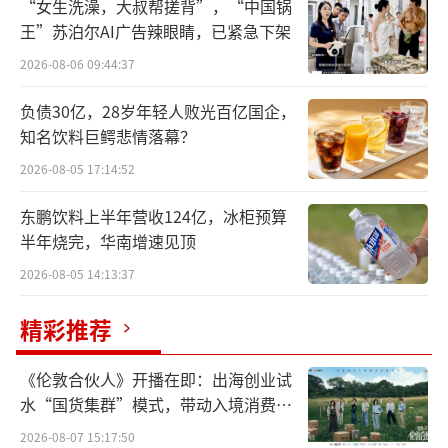
“女生洗澡，大叔帮搓背”，“中国锅
王”苏泊尔AI广告辣眼睛，已紧急下架
二代接手
2026-08-06 09:44:37
孙云起是丸美股份董事长孙怀庆之子。根
负债30亿，28岁年轻人败光百亿国企，
据丸美股份披露的信息，孙云起自2019年进入
知名饮料巨鳄悲情落幕？
丸美股份，先后在丸美公司、中信证券股份有
2026-08-05 17:14:52
限公司等企业担任多个职位，现任丸美股份广
州分公司负责人，同时担任广州娱丸全域营销
东鹏饮料上半年营收124亿，冰柜预算
半年烧完，华南增速见顶
管理有限公司、广州禾美实业有限公司、上海
2026-08-05 14:13:37
菲加实业有限公司等多家公司的执行董事、董
事长、总经理、监事职位。
精彩推荐
在要客研究院院长周婷看来，这样的人事
《伦敦合伙人》开播在即：出海创业试
更迭很正常。“职业经理人打天下，富二代坐
水“国货集群”模式，带动入境消费反
天下，是中国老板的一贯选择，虽然这未必是
向种草
2026-08-07 15:17:50