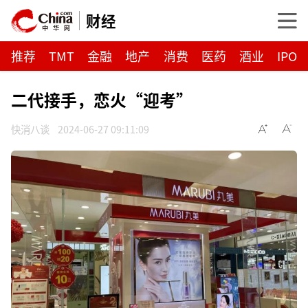
财经
推荐
TMT
金融
地产
消费
医药
酒业
IPO
二代接手，恋火“迎考”
快消八谈
2024-06-27 09:11:09