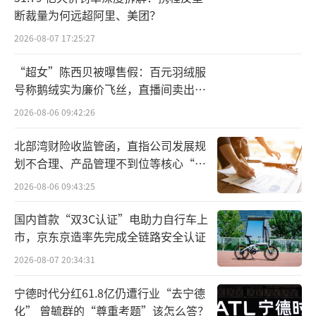
断裁量为何远超阿里、美团？
从恋火品牌近几年的营收变化来看，王玉
2026-08-07 17:25:27
莹的加入“功不可没”。2023年，恋火营收为
“超女”陈西贝被曝售假：百元羽绒服
6.43亿元，同比大增125.14%，在丸美股份整
号称鹅绒实为廉价飞丝，直播间卖出超
体销售总额中的占比提升至28.92%。2021年，
百万元
2026-08-06 09:42:26
恋火朝新锐美妆品牌发力后，营收暴增331.9
1%达到6600万元；2022年，恋火增长更是迅
北部湾财险收监管函，直指公司发展规
划不合理、产品管理不到位等核心“痛
猛，营收首次破亿为2.86亿元，增速达463.4
点”
2026-08-06 09:43:25
9%。2023年上半年，恋火实现营收3.07亿元，
同比增长211.42%。而在2020年王玉莹加入之
国内首款“双3C认证”电助力自行车上
际，恋火品牌的营收仅为1500万元。
市，京东京造率先完成全链路安全认证
2026-08-07 20:34:31
恋火的高速增长直接改变了丸美股份多年
来的营收占比结构。2018—2022年期间，丸美
宁德时代分红61.8亿仍遭行业“去宁德
化” 曾毓群的“尊重考题”该怎么答？