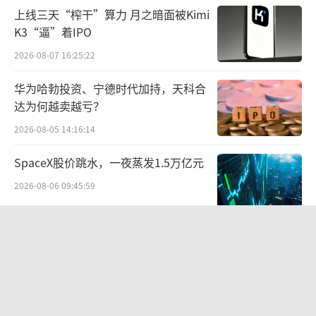
牌以及如何做品牌。流量对于不懂品牌的人来
上线三天“榨干”算力 月之暗面被Kimi
说只能卖货，但对于懂品牌的人来说，则是更
K3“逼”着IPO
高效更持久地卖货。很显然，从恋火的表现
2026-08-07 16:25:22
看，王玉莹是懂品牌的人，并以懂品牌的姿态
华为哈勃投资、宁德时代加持，天科合
玩转流量。
达为何越卖越亏？
据了解，在2023年，恋火不断完善抖音、
2026-08-05 14:16:14
淘宝等销售平台，深度合作头部达人及直播，
SpaceX股价跳水，一夜蒸发1.5万亿元
促进产品销售，并在多平台搭建直播间承接大
2026-08-06 09:45:59
播流量，进一步提升销售效率。根据久谦数
据，2023年恋火在抖音、天猫的GMV分别同比
航油成本倍增仍净赚62亿港元，进击的
增长138%及37%。
国泰靠“过境红利”加速扩张
2026-08-06 09:38:43
营收掉队
DeepSeek举起涨价牌
如今寻找到增长轨道的恋火交到孙云起手