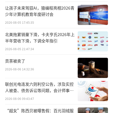
让孩子未来驾驭AI，猿编程亮相2026青
少年计算机教育年度研讨会
2026-08-05 17:45:35
北美拖累销量下滑，卡夫亨氏2026年上
半年营收下滑，下调全年指引
“我使用一段时间后并没觉得有啥作用，
2026-08-05 21:47:34
但心里总感觉加了益生菌，可能有功效。”上
述消费者表示，这款卫生巾比普通卫生巾贵了
贡茶被卖了
好多。
2026-08-06 14:32:36
鳌头财经在电商平台发现，自由点一款标
联创光电连发六则利空公告，涉及实控
称第二代益生菌的卫生巾售价为12.9元一包，
人被查、债务诉讼等问题，会计师事务
长度为240mm，一包有12片，每片的平均价格
所曾出具“保留意见”
2026-08-06 09:43:47
超过1元。
“超女”陈西贝被曝售假：百元羽绒服