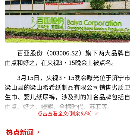
百亚股份（003006.SZ）旗下两大品牌自
由点和好之，在央视3·15晚会上被点名。
3月15日，央视3·15晚会曝光位于济宁市
梁山县的梁山希希纸制品有限公司销售劣质卫
生巾、婴儿纸尿裤，涉及到的知名品牌包括自
由点、好之、嫚熙、全棉时代、苏菲等。
点击查看全文(剩余
92
%)
然而，自由点存在的问题并不只有被曝光
的内容。
热点新闻