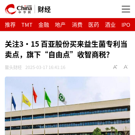
财经
推荐
TMT
金融
地产
消费
医药
酒业
IPO
关注3·15 百亚股份买来益生菌专利当
卖点，旗下“自由点”收智商税？
鳌头财经
2025-03-17 16:41:16