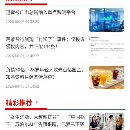
鳌头财经发现，百亚股份不仅研发费较
迅雷被广电总局纳入重点监测平台
低，而且自由点以益生菌为产品卖点，这被消
2026-08-06 09:52:20
费者认为是在收智商税，而且其专利权也并非
上市公司自主研发。
鸿蒙智行喊冤“竹知了”事件：仅投诉
侵权内容，共下架144条！
售价远高于同类产品
2026-08-05 13:40:27
近期，有媒体报道显示，一位消费者网购
负债30亿，28岁年轻人败光百亿国企，
了一款名为自由点品牌的益生菌卫生巾，客服
知名饮料巨鳄悲情落幕？
宣称卫生巾中添加了对人体有益的益生菌成
2026-08-05 17:14:52
分，长期使用可平衡人体微生态平衡。
精彩推荐
“这是真有用还是伪科学，是收智商税
“女生洗澡，大叔帮搓背”，“中国锅
吗？”这位消费者忍不住发问。
王”苏泊尔AI广告辣眼睛，已紧急下架