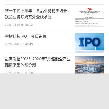
入的专利灭活益生菌，包括嗜酸乳杆菌LA88、
统一中控上半年：食品业务稳步增长，
植物乳杆菌N13，将益生菌代谢产（灭活益生
饮品业务除奶茶外全线承压
菌及其代谢产物）物嵌入卫生巾表层，通
2026-08-06 09:56:12
过“以菌抑菌、以菌养菌”机制，抑制阴道微
宇树科技IPO，今日询价
生态环境中白色念珠菌、金黄色葡萄球菌等常
见致病菌，同时促生阴道有益乳杆菌，从而实
2026-08-05 11:46:49
现帮助维护女性私处微生态平衡。
最高涨幅30%！2026年7月储能全产业
在疑似百亚股份宣传稿中，上海市生物医
链迎来集体涨价潮
药技术研究院研究员郑华军说：“从目前的结
2026-08-06 10:01:08
果来看，益生菌卫生巾它能够帮助调整菌群种
SpaceX首份财报：营收近翻倍股价却
类和丰富度。”
跳水
2026-08-06 09:49:53