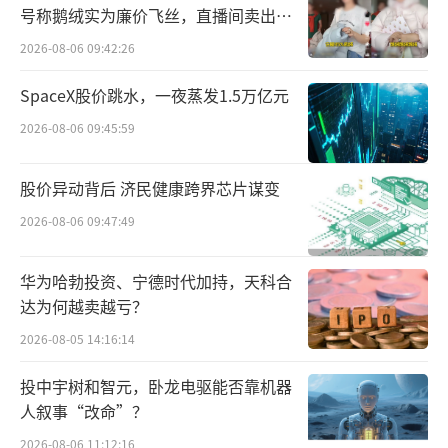
号称鹅绒实为廉价飞丝，直播间卖出超
同类型产品中，ABC一包24片售价18.9
百万元
元，每片售价约0.79元；高洁丝一包48片售价2
2026-08-06 09:42:26
3.8元（补贴后），每片售价约0.5元；护舒宝
SpaceX股价跳水，一夜蒸发1.5万亿元
一包50片售价29.5元，每片约0.59元，均低
2026-08-06 09:45:59
于“自由点”产品售价。
股价异动背后 济民健康跨界芯片谋变
公告中，百亚股份也直言不讳地说，自由
2026-08-06 09:47:49
点卫生巾品牌定位于中高端产品。
异常添加或引起不良反应
华为哈勃投资、宁德时代加持，天科合
达为何越卖越亏？
售价高，自由点益生菌产品就一定好吗？
2026-08-05 14:16:14
百亚股份的自我宣传与医生和学者的观点相
投中宇树和智元，卧龙电驱能否靠机器
悖。
人叙事“改命”？
百亚股份研发工程师张贤介绍，自由点引
2026-08-06 11:12:16