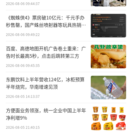
益生菌卫生巾的具体功效是什么？
2026-08-06 09:44:37
2024年半年报中，百亚股份介绍，公
《蜘蛛侠4》票房破10亿元：千元手办
秒售罄，国产蛛丝喷射器等玩具热销海
司“益生菌系列”产品添加可改善女性私处环
外
2026-08-06 09:49:22
境的专利益生菌LA88，该益生菌可平衡私处微
生态；“益生菌PRO+系列”产品表层添加天然
百度、高德地图开机广告卷土重来：广
蚕丝，3D超导亲肤，添加专利女性益生菌LA88
告时长最高5秒，点击后跳转第三方
+N13+益生元，促生私处有益菌、抑制私处有
2026-08-06 09:45:35
害菌。
东鹏饮料上半年营收124亿，冰柜预算
半年烧完，华南增速见顶
鳌头财经发现，上述两大系列均为百亚股
2026-08-05 14:13:37
份品牌自由点旗下产品。
方便面业务领涨，统一企业中国上半年
净利增9%
2026-08-05 21:40:15