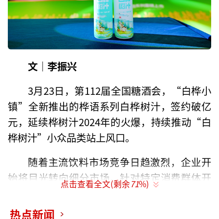
文｜李振兴
3月23日，第112届全国糖酒会，“白桦小
镇”全新推出的桦语系列白桦树汁，签约破亿
元，延续桦树汁2024年的火爆，持续推动“白
桦树汁”小众品类站上风口。
随着主流饮料市场竞争日趋激烈，企业开
始将目光转向细分市场，针对特定消费群体开
点击查看全文(剩余
71
%)
发特色产品。“白桦小镇”精准锁定了注重健
康、追求品质的消费群体，通过差异化定位开
热点新闻