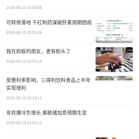
已经在桦树汁领域做了超百万元的销售，看到
2026-08-10 10:56:56
了桦树汁的高速增长趋势。所以看好未来的发
可转债落地 千红制药谋破肝素周期困局
展，就把合同金额翻番的往上签。
2026-08-10 10:59:24
“不知道您喝过没有，如果您持续喝这个
产品，会感受到它的差异性。”游新亭对中华
我在蚂蚁的朋友，更有盼头了
网财经说。
2026-08-10 10:55:10
据游新亭介绍，他从事多年饮料供应链业
受惠利率影响，三得利饮料食品上半年
务，代理了多个品牌的能量饮料和茶饮品牌。
实现增利
2026-08-10 15:19:11
白桦小镇母公司为伊春兆天生物科技有限
公司（以下简称“伊春兆天”）。伊春兆天方
非农爆冷负增长 美联储加息预期生变
面称，1986年，其前身带岭林业科学研究所创
2026-08-10 11:00:21
制出中国第一杯白桦树汁，开启了这一品类的