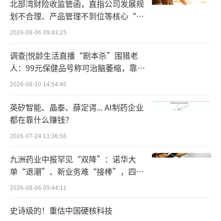
现代化探索。
北部湾财险收监管函，直指公司发展规
划不合理、产品管理不到位等核心“痛
不过，早期的技术瓶颈、消费者认知空
点”
2026-08-06 09:43:25
白、采集工艺的复杂性，曾让这一品类沉寂，
调查|悦龄生活直播“剧本杀”围猎老
很难走出小兴安岭的茫茫大山。当前，白桦树
人：99元保健品号称可治脑萎缩，靠鸡
汁的“天然能量”属性才被重新挖掘：零添加
蛋拉新一年开近两万家店
2026-08-10 14:54:46
糖、富含17种氨基酸、8种矿物质及抗氧化成
分，其“自然即营养”的特质完美契合当
英矽智能、晶泰、薛定谔... AI制药企业
都在靠什么赚钱？
下“成分党”的需求。
2026-07-24 11:36:56
此前，自然堂、薇诺娜、溪木源、至本等
九洲药业中报罕见“双降”：诺华大
品牌称，在相关护肤品中添加了桦树汁。元气
单“退潮”、新业务难“接棒”，四大
森林电解质水（季节限定款）、农夫山泉称喷
难关待闯
2026-08-06 09:44:11
雾以及相关水产品中也含有桦树汁。另外，Swi
sse、WonderLab、华熙生物、植本主义也曾
史诗级的！重估中国硬核科技