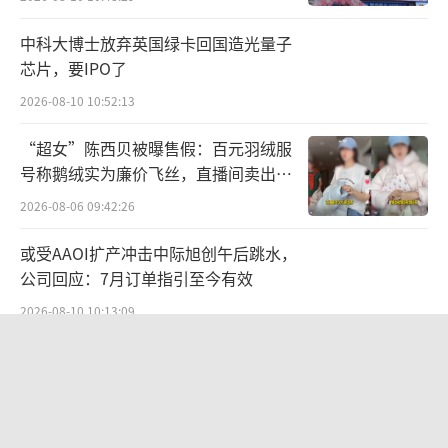
中科大博士放弃英国绿卡回国造光量子
芯片，要IPO了
2026-08-10 10:52:13
“超女”陈西贝被曝售假：百元羽绒服
号称鹅绒实为廉价飞丝，直播间卖出超
百万元
2026-08-06 09:42:26
或受AAOI扩产冲击中际旭创午后跳水，
公司回应：7月订单指引至今有效
2026-08-10 10:13:09
贝肯能源二次“易主”：原实控人溢价
40%“清仓”离场，潘兵联合新洋丰、
宏科百世拟入主
2026-08-05 14:11:25