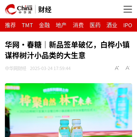
财经
推荐
TMT
金融
地产
消费
医药
酒业
IPO
华网·春糖｜新品签单破亿，白桦小镇
谋桦树汁小品类的大生意
中华网财经
2025-03-24 17:59:44