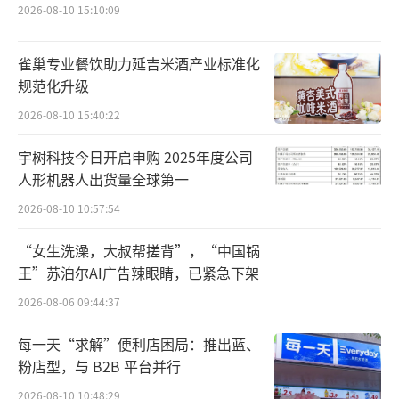
称相关产品中含有桦树汁成分。
2026-08-10 15:10:09
白桦小镇拥有8万公顷可溯源的原料采集基
雀巢专业餐饮助力延吉米酒产业标准化
地，130万株天然白桦树不仅为自身产品提供原
规范化升级
料保障，还为同业品牌供应原料。白桦小镇严
2026-08-10 15:40:22
格遵循《桦树汁采集技术规程》：每年仅限4月
宇树科技今日开启申购 2025年度公司
中下旬15天采集期，单树年取汁量控制在7公斤
人形机器人出货量全球第一
以内，且仅对30年以上树龄白桦树实行“三年
2026-08-10 10:57:54
一轮采”。这种“限时、限量、限产”的科学
模式，既保障森林可持续生长，又赋予产品天
“女生洗澡，大叔帮搓背”，“中国锅
王”苏泊尔AI广告辣眼睛，已紧急下架
然的稀缺性与高端属性。
（责任编辑：zx0280）
2026-08-06 09:44:37
每一天“求解”便利店困局：推出蓝、
粉店型，与 B2B 平台并行
2026-08-10 10:48:29