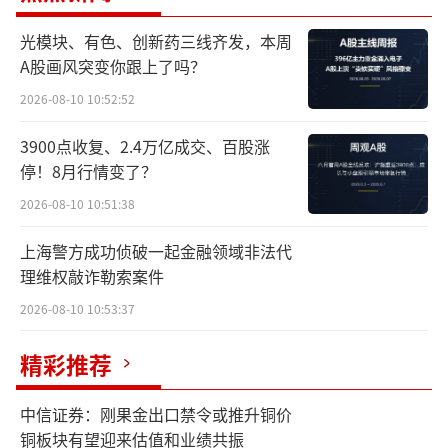
辟了新的市场空间。这种细分策略不仅帮助企
业规避了与传统饮料巨头的正面竞争，还另辟
光模块、有色、创新药三线齐发，本周
A股画风突变你跟上了吗？
赛道重砌“壁垒”，创造行业新的增长点。
2026-08-10 10:52:52
据统计，2024年3-6月白桦树汁在抖音平台
3900点收复、2.4万亿成交、百股涨
的销售额达到9607万元，同比增长834.8%。消
停！8月行情变了？
费者正从“口感至上”转向“功能优先”，越
2026-08-10 10:51:38
来越多的人愿意为健康的“天然饮品”支付溢
价。
上海警方成功侦破一起金融领域非法代
理维权敲诈勒索案件
来自江苏无锡的伊乐滋供应链总经理游新
2026-08-10 10:53:37
亭与白桦小镇签约500万元。他对中华网财经表
精彩推荐
示，饮料行业内卷厉害，随着健康需求的增
长，茶饮以及养生改变品类火爆，桦树汁有一
中信证券：刚果金出口禁令或推升铜价
定的功能性作用，迎合了市场需求，2024年我
铜板块有望迎来估值和业绩共振