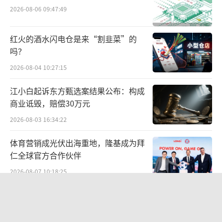
两个品牌未来会不会变成一个，是有可能的，
2026-08-06 09:47:49
或者是熊猫就不断的下沉。”夏东坦言。
红火的酒水闪电仓是来“割韭菜”的
在夏东看来，新加坡健身渗透率是国内的
吗？
几倍，各种业态（大型俱乐部、铁馆、瑜伽
2026-08-04 10:27:15
馆）并存且繁荣，中国市场完全可以容纳多元
模式，关键是找到用户价值与商业价值的平衡
江小白起诉东方甄选案结果公布：构成
商业诋毁，赔偿30万元
点。
2026-08-03 16:34:22
上述思路下，乐刻的角色并非消灭其他业
体育营销成光伏出海重地，隆基成为拜
态，而是成为连接它们的平台——就如Uber连
仁全球官方合作伙伴
接出租车、专车、顺风车，乐刻则连接不同定
2026-08-07 10:18:25
位的运动空间。
两则公告，换来9个涨停板
数字化中台：支撑万店扩张的"隐形发动
2026-08-06 09:53:41
机"