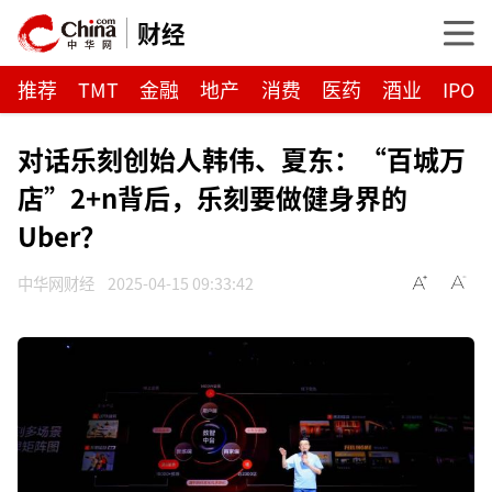
财经
推荐
TMT
金融
地产
消费
医药
酒业
IPO
对话乐刻创始人韩伟、夏东：“百城万
店”2+n背后，乐刻要做健身界的
Uber？
中华网财经
2025-04-15 09:33:42