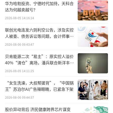
华为哈勃投资、宁德时代加持，天科合
夏东在采访中表示，乐刻健身全国统一规
达为何越卖越亏？
则，若直接下沉可能“水土不服”，而闪电熊
2026-08-05 14:16:14
猫采用“单城通”，采取更具性价比的月卡及
联创光电连发六则利空公告，涉及实控
一对二私教包月模式，相较之下更为灵活。
人被查、债务诉讼等问题，会计师事务
所曾出具“保留意见”
而这种“子品牌试错”策略背后，是乐刻
2026-08-06 09:43:47
对下沉市场的深度观察：三四线城市人均GDP
贝肯能源二次“易主”：原实控人溢价
较省会城市晚8-10年，但互联网平台已推平生
40%“清仓”离场，潘兵联合新洋丰、
活方式差异。因此，基于线下零售的本质逻
宏科百世拟入主
2026-08-05 14:11:25
辑，闪电熊猫的目标，便是通过“定价、产品
“女生洗澡，大叔帮搓背”，“中国锅
组合、获客半径”的本地化调试，找到适合下
王”苏泊尔AI广告辣眼睛，已紧急下架
沉市场的模型。
2026-08-06 09:44:37
“如果给我们十年，乐刻健身和闪电熊猫
股价异动背后 济民健康跨界芯片谋变