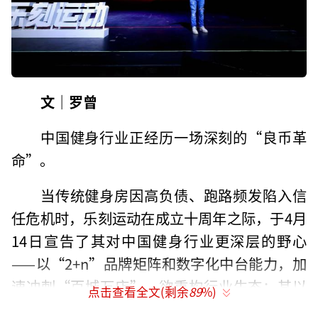
文｜罗曾
中国健身行业正经历一场深刻的“良币革
命”。
当传统健身房因高负债、跑路频发陷入信
任危机时，乐刻运动在成立十周年之际，于4月
14日宣告了其对中国健身行业更深层的野心
——以“2+n”品牌矩阵和数字化中台能力，加
速冲刺“百城万店”，欲重构行业生态：其以
点击查看全文(剩余
89
%)
平台化逻辑连接多元化健身场景，对标Uber的