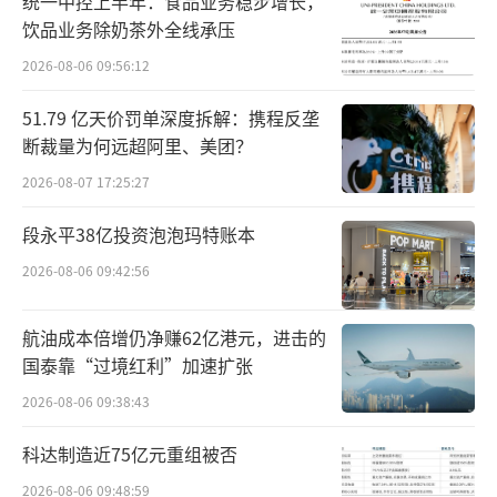
统一中控上半年：食品业务稳步增长，
于是，在乐刻的蓝图中，“2+n”品牌矩阵
饮品业务除奶茶外全线承压
成为其覆盖全场景的核心武器。据介绍，该矩
2026-08-06 09:56:12
阵以“乐刻健身”和“FEELINGME乐刻私教
51.79 亿天价罚单深度拆解：携程反垄
馆”两大品牌为核心，并拓展出面向新兴市场
断裁量为何远超阿里、美团？
的“闪电熊猫健身”、体能社区“FitTribe飞踹
2026-08-07 17:25:27
运动”、瑜伽普拉提馆“YOGAPOD小瑜荚”、
段永平38亿投资泡泡玛特账本
专业铁馆“LOVEFITT拉飞”、新一代大型健身
2026-08-06 09:42:56
房“Recore无限核子健身”等多个子品牌
（即“n”）寻找增长点。
航油成本倍增仍净赚62亿港元，进击的
国泰靠“过境红利”加速扩张
上述品牌矩阵的划分逻辑并非基于简单的
价格分层，夏东强调，是对用户需求的深度解
2026-08-06 09:38:43
构，例如乐刻健身解决“一公里便捷性”，让
科达制造近75亿元重组被否
小白用户能低成本入门；Recore满足“进阶体
2026-08-06 09:48:59