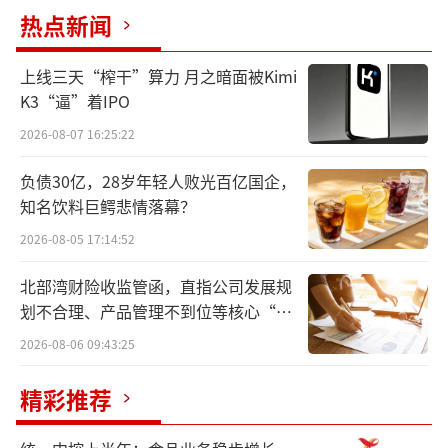
供需匹配模式，并借助技术手段提升服务效
热点新闻
率。
上线三天“榨干”算力 月之暗面被Kimi
然而，下沉市场的本地化适配、多品牌协
K3“逼”着IPO
同管理以及持续的技术投入，仍是其规模化扩
2026-08-07 16:25:22
张的关键挑战。乐刻能否真正打破行业桎梏，
负债30亿，28岁年轻人败光百亿国企，
将健身从“奢侈品”转化为“日用品”？
知名饮料巨鳄悲情落幕？
2026-08-05 17:14:52
“2+n”矩阵背后，重构行业的“供需匹
配逻辑”
北部湾财险收监管函，直指公司发展规
划不合理、产品管理不到位等核心“痛
我们从未定义‘高端’或‘大众’，核心
点”
2026-08-06 09:43:25
是满足用户多元需求。”在会后的采访中，乐
刻联合创始人夏东向中华网财经强调了这一观
精彩推荐
点。