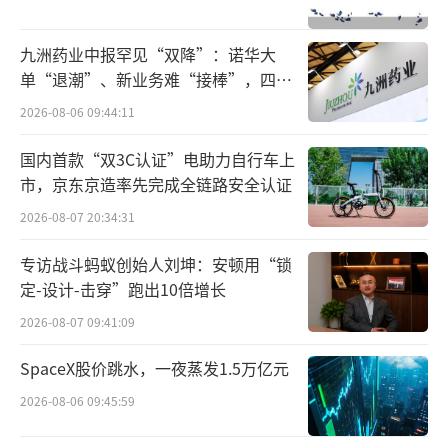
验”，提供更宽敞空间和淋浴设施，通过月付
制试图证明“一千平米中型俱乐部+超一流团
九洲药业中报罕见“双降”：诺华大
课”的商业闭环；FEELINGME则服务于“个性
单“退潮”、新业务难“接棒”，四大
难关待闯
化私教需求”。
2026-08-06 09:44:11
夏东指出，健身的第一需求是便捷，其次
国内首款“双3C认证”电助力自行车上
市，京东京造率先完成全链路安全认证
是服务和社交。而这些场景的核心是“用户在
哪里，服务就延伸到哪里”。在此思路下，截
2026-08-07 20:34:31
至目前，乐刻已在40个城市开出近2000家门
专访战斗蚂蚁创始人刘坤：安顿用“锁
店。
定-设计-击穿”跑出10倍增长
2026-08-07 09:41:09
尽管乐刻在一线城市已形成“一公里健身
圈”，但下沉市场始终是块难啃的骨头。2023
SpaceX股价跳水，一夜蒸发1.5万亿元
年推出的“闪电熊猫健身”，正是对下沉市场
2026-08-06 09:45:59
的试探性布局。