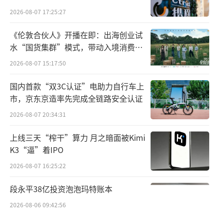
2026-08-07 17:25:27
围场满族蒙古族自治县农业农村局刘伟表
《伦敦合伙人》开播在即：出海创业试
示，以平凉红牛、黑毛和牛及安格斯牛为基
水“国货集群”模式，带动入境消费反
础，利用三元杂交和分子育种技术培育的“塞
向种草
2026-08-07 15:17:50
罕坝黑牛”，其无抗雪花牛肉肉质鲜嫩，媲美
和牛。
国内首款“双3C认证”电助力自行车上
市，京东京造率先完成全链路安全认证
除了构建起马铃薯、畜牧两大产业带动，
2026-08-07 20:34:31
围场的蔬菜、中药材、林果三大产业也起到了
上线三天“榨干”算力 月之暗面被Kimi
协同发展作用。
K3“逼”着IPO
全县蔬菜种植总面积23.3万亩，总产量达
2026-08-07 16:25:22
到104.8万吨，全县蔬菜净菜加工能力达到15万
段永平38亿投资泡泡玛特账本
吨。“宇璐沙棘”品种10万余亩，果实含油量
2026-08-06 09:42:56
是普通沙棘的1.5倍，每100克中维生素C含量高