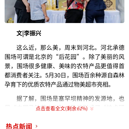
文|李振兴
这么近，那么美，周末到河北。河北承德
围场可谓是北京的“后花园”。除了美丽的风
景，围场很多健康、美味的农特产品更值得首
都消费者关注。5月30日，围场百余种源自森林
孕育下的优质农特产品通过物美超市亮相。
据了解，围场是塞罕坝精神的发源地，也
是“中国马铃薯之乡”，已经形成了“技术研
点击查看全文(剩余
61
%)
发-种薯繁育-标准化种植-仓储保鲜-精深加工-产
热点新闻
品销售”于一体的完整产业链条。年种植面积