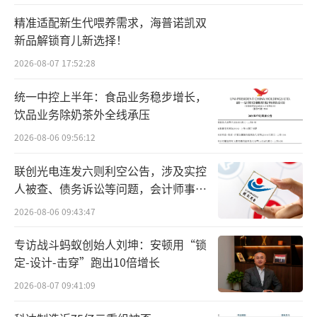
达825～1500毫克，是猕猴桃的6～8倍。围场
精准适配新生代喂养需求，海普诺凯双
是河北省道地中药材优势产区，是根茎类药材
新品解锁育儿新选择！
生长的绝佳之地，有200余个野生中药材品种。
2026-08-07 17:52:28
其中，道地药材40余种，种植面积5万多亩。
统一中控上半年：食品业务稳步增长，
此次活动上，物美综超分别与围场供销集
饮品业务除奶茶外全线承压
团、金葫芦药业、鑫达商贸达成战略合作协
2026-08-06 09:56:12
议，以“订单农业+商超直供”模式，打通农产
联创光电连发六则利空公告，涉及实控
品进京绿色通道。
（责任编辑：zx0277,zx0280）
人被查、债务诉讼等问题，会计师事务
所曾出具“保留意见”
2026-08-06 09:43:47
专访战斗蚂蚁创始人刘坤：安顿用“锁
定-设计-击穿”跑出10倍增长
2026-08-07 09:41:09