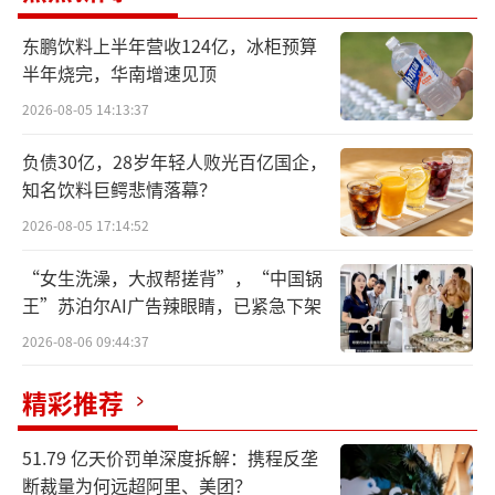
稳定在75万亩，年产量165万吨。全县仓储能力
东鹏饮料上半年营收124亿，冰柜预算
达220万吨，年集散马铃薯300多万吨，居于华
半年烧完，华南增速见顶
北地区首位。县域内拥有亚洲最大的冷藏气调
2026-08-05 14:13:37
库，保鲜期可达8个月以上。
负债30亿，28岁年轻人败光百亿国企，
值得注意的是，马铃薯的深加工助力围场
知名饮料巨鳄悲情落幕？
马铃薯价值翻番。据了解，围场引进荷兰先进
2026-08-05 17:14:52
马铃薯加工设备，全粉纯净度可达100%，自主
“女生洗澡，大叔帮搓背”，“中国锅
研发的沃土、大丰等系列品种有机薯、功能
王”苏泊尔AI广告辣眼睛，已紧急下架
薯，蛋白质、碳水化合物、维生素含量是普通
2026-08-06 09:44:37
马铃薯2倍。
精彩推荐
另外，围场是国家级畜牧业大县，牛羊数
量达百万只，其中肉牛46万头、肉羊54万只，
51.79 亿天价罚单深度拆解：携程反垄
肉牛饲养量、存栏量在河北省占首位。
断裁量为何远超阿里、美团？