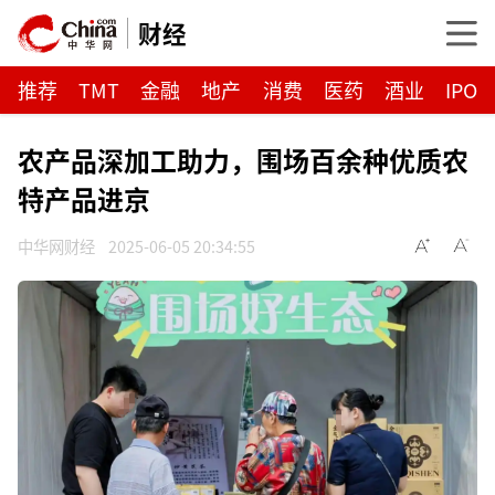
财经
推荐
TMT
金融
地产
消费
医药
酒业
IPO
农产品深加工助力，围场百余种优质农
特产品进京
中华网财经
2025-06-05 20:34:55