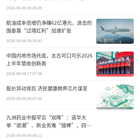
找到自己的用户群体。
2026-08-06 09:45:35
佳禾食品从2017年开始大力开拓咖啡业
航油成本倍增仍净赚62亿港元，进击的
国泰靠“过境红利”加速扩张
务，如今，咖啡已成为公司第二大业务板块。
产品涵盖速溶、咖啡固体饮料、冷萃咖啡液、
2026-08-06 09:38:43
烘焙咖啡豆、咖啡粉、浓缩液、冻干等全产品
中国内地市场托底，太古可口可乐2026
链。
上半年营收创新高
2026-08-06 17:07:28
股价异动背后 济民健康跨界芯片谋变
目前，公司建设的传统速溶咖啡生产线，
2026-08-06 09:47:49
已无法满足精品咖啡的生产需求，产能不足的
问题迫切需要解决。
九洲药业中报罕见“双降”：诺华大
单“退潮”、新业务难“接棒”，四大
佳禾食品预计，咖啡扩产项目建成后，经
难关待闯
2026-08-06 09:44:11
营期内年均营业收入11.19亿元，平均净利润76