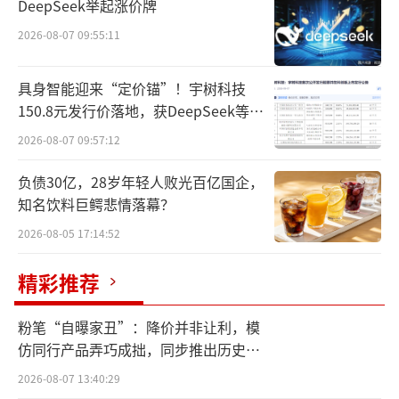
DeepSeek举起涨价牌
29日盘后，佳禾食品披露股票交易异常波
2026-08-07 09:55:11
动公告，明确表示，公司近期内外部经营环境
均未发生重大变化。截至当天，公司所属中上
具身智能迎来“定价锚”！宇树科技
协行业分类“食品制造业”的静态市盈率24.91
150.8元发行价落地，获DeepSeek等豪
华战配加持
倍，滚动市盈率23.06倍，公司的静态市盈率为
2026-08-07 09:57:12
24.85倍，滚动市盈率为47.65倍，滚动市盈率
负债30亿，28岁年轻人败光百亿国企，
显著高于同行业水平。
知名饮料巨鳄悲情落幕？
2026-08-05 17:14:52
精彩推荐
粉笔“自曝家丑”：降价并非让利，模
仿同行产品弄巧成拙，同步推出历史学
员退费方案
2026-08-07 13:40:29