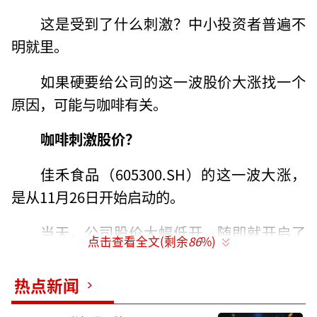
这是受到了什么刺激？中小投资者普遍不
明就里。
如果硬要给公司的这一波股价大涨找一个
原因，可能与咖啡有关。
咖啡刺激股价？
佳禾食品（605300.SH）的这一波大涨，
是从11月26日开始启动的。
当天，公司股价大幅低开，随即就开启了
点击查看全文(剩余
86
%)
拉升模式，全天以涨停收盘。次日，经过小幅
回调，随后的28日和29日，又迎来了两个涨
热点新闻
停。