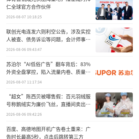
巢为代表的速溶咖啡。1999年，星巴克进入中
仁全球官方合作伙伴
国，正式开启了现磨咖啡的连锁时代。
2026-08-07 10:18:25
最近几年，在瑞幸、库迪等平价连锁咖啡
联创光电连发六则利空公告，涉及实控
人被查、债务诉讼等问题，会计师事务
品牌的推动下，中国的咖啡行业迎来了高速发
所曾出具“保留意见”
展。相关机构预计，预计到2025年，行业规模
2026-08-06 09:43:47
将达到万亿。即便如此，与国外成熟市场相
苏泊尔“AI低俗广告”翻车背后：83%
比，中国咖啡消费的市场渗透率仍然较低，还
外资全盘掌控，陷入流量内卷、质量频
有很大的成长空间。
发的负循环
2026-08-07 11:17:34
随着各类市场玩家的跑步入场，中国咖啡
“超女”陈西贝被曝售假：百元羽绒服
号称鹅绒实为廉价飞丝，直播间卖出超
市场已从“以低端速溶和高端现磨为主的单一
百万元
产品时代”，跨越式进入“各价格段、各口
2026-08-06 09:42:26
味、各消费场景产品种类丰富的多元化时
百度、高德地图开机广告卷土重来：广
代”。现磨、即饮、预包装、胶囊等，都可以
告时长最高5秒，点击后跳转第三方