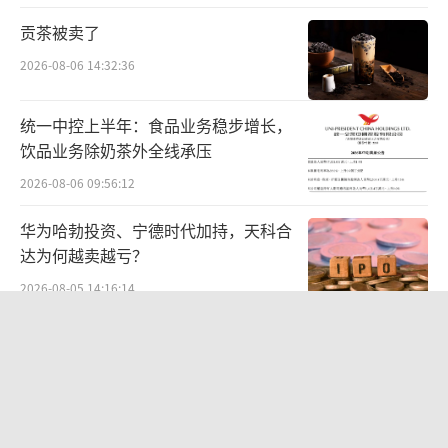
93.24万元。
贡茶被卖了
2026-08-06 14:32:36
植脂末不行了
佳禾食品做粉末油脂起家，2021年，公司
统一中控上半年：食品业务稳步增长，
饮品业务除奶茶外全线承压
在上交所主板挂牌上市，为A股“植脂末第一
2026-08-06 09:56:12
股”。
华为哈勃投资、宁德时代加持，天科合
植脂末广泛运用于食品行业中，用于增加
达为何越卖越亏？
产品的风味，在速溶咖啡中使用更加广泛。
2026-08-05 14:16:14
近些年，中国茶饮行业迅速发展，早期各
中报暴增777%-991%！多氟多涨停背
连锁茶饮品牌，能在全国各地快速扩张，植脂
后：二季度利润环比暴跌50%-80%，
末也是产业链中的重要一环。
是黄金坑还是陷阱？
2026-08-07 10:05:35
作为国内最大的植脂末加工企业，佳禾食
贝肯能源二次“易主”：原实控人溢价