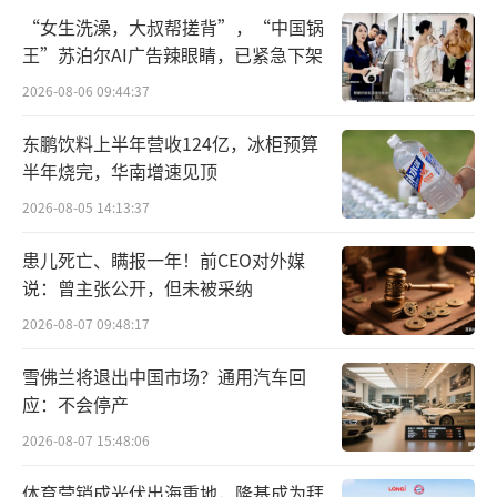
“女生洗澡，大叔帮搓背”，“中国锅
在今年公司业绩持续下滑之际，股票为何
王”苏泊尔AI广告辣眼睛，已紧急下架
迎来了这一波靓丽的行情？
2026-08-06 09:44:37
如果非要按照价值投资的理论找原因，可
东鹏饮料上半年营收124亿，冰柜预算
能与公司27日披露的定增事项获交易所审核通
半年烧完，华南增速见顶
过有关。这意味着，公司加大对咖啡行业的布
2026-08-05 14:13:37
局，将进一步获得资金支持。
患儿死亡、瞒报一年！前CEO对外媒
说：曾主张公开，但未被采纳
佳禾食品的本次定增从2023年开始筹划，
2026-08-07 09:48:17
拟募集资金7.25亿元，主要投入到咖啡扩产建
设项目中。
雪佛兰将退出中国市场？通用汽车回
应：不会停产
2026-08-07 15:48:06
中国的咖啡产业起步晚，早期主要是以雀
体育营销成光伏出海重地，隆基成为拜