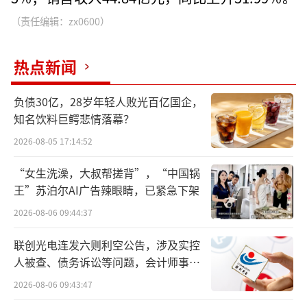
（责任编辑：zx0600）
热点新闻
负债30亿，28岁年轻人败光百亿国企，
知名饮料巨鳄悲情落幕？
2026-08-05 17:14:52
“女生洗澡，大叔帮搓背”，“中国锅
王”苏泊尔AI广告辣眼睛，已紧急下架
2026-08-06 09:44:37
联创光电连发六则利空公告，涉及实控
人被查、债务诉讼等问题，会计师事务
所曾出具“保留意见”
2026-08-06 09:43:47