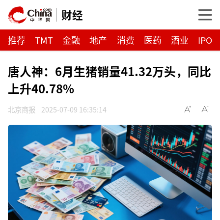
财经
推荐
TMT
金融
地产
消费
医药
酒业
IPO
唐人神：6月生猪销量41.32万头，同比
上升40.78%
北京商报
2025-07-09 16:35:14