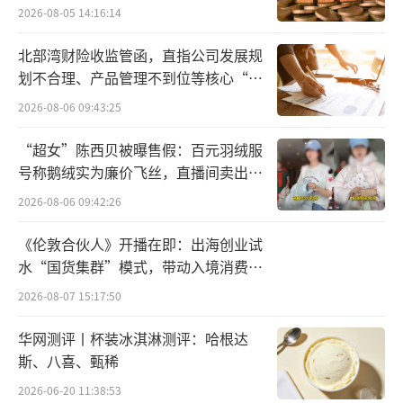
2026-08-05 14:16:14
北部湾财险收监管函，直指公司发展规
划不合理、产品管理不到位等核心“痛
点”
2026-08-06 09:43:25
“超女”陈西贝被曝售假：百元羽绒服
号称鹅绒实为廉价飞丝，直播间卖出超
百万元
2026-08-06 09:42:26
《伦敦合伙人》开播在即：出海创业试
水“国货集群”模式，带动入境消费反
向种草
2026-08-07 15:17:50
华网测评丨杯装冰淇淋测评：哈根达
斯、八喜、甄稀
2026-06-20 11:38:53