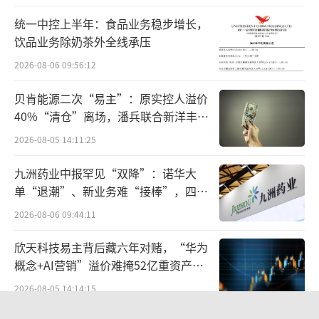
统一中控上半年：食品业务稳步增长，
饮品业务除奶茶外全线承压
2026-08-06 09:56:12
贝肯能源二次“易主”：原实控人溢价
40%“清仓”离场，潘兵联合新洋丰、
宏科百世拟入主
2026-08-05 14:11:25
九洲药业中报罕见“双降”：诺华大
单“退潮”、新业务难“接棒”，四大
难关待闯
2026-08-06 09:44:11
欣天科技易主背后藏六年对赌，“华为
概念+AI营销”溢价难掩52亿重资产考
验
2026-08-05 14:14:15