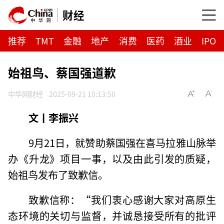
财经
推荐
TMT
金融
地产
消费
医药
酒业
IPO
始祖鸟、蔡国强道歉
中华网财经
2025-09-21 10:13:50
文丨李振兴
9月21日，就赞助蔡国强在喜马拉雅山脉举
办《升龙》项目一事，以及由此引发的质疑，
始祖鸟发布了致歉信。
致歉信称：“我们衷心感谢大家对高原生
态环境的关切与监督，并诚恳接受所有的批评