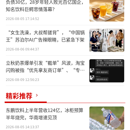
负债30亿，28岁年轻人败光百亿国企，
知名饮料巨鳄悲情落幕？
2026-08-05 17:14:52
“女生洗澡，大叔帮搓背”，“中国锅
王”苏泊尔AI广告辣眼睛，已紧急下架
2026-08-06 09:44:37
立秋奶茶爆单引发“截单”风波，淘宝
闪购被指“优先拿友商订单”、“专挑
同时，蔡国强也发布致歉称：“9月19日，
贵的拿”
2026-08-09 12:56:23
我的《升龙》艺术作品在日喀则江孜县完成，
引发公众对高原生态环境保护的深切关注与讨
精彩推荐
论。对此，我和工作室高度重视，怀着敬畏之
东鹏饮料上半年营收124亿，冰柜预算
心，虚心接受大家对于在雪域高原实施艺术创
半年烧完，华南增速见顶
作的所有批评，并诚挚地感谢大家对我们的关
2026-08-05 14:13:37
心和提醒。我们确实存在很多考虑不周之处，