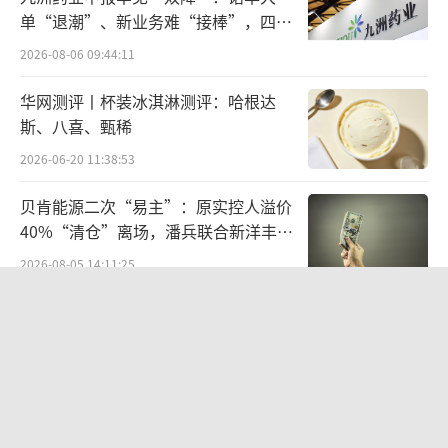
单“退潮”、新业务难“接棒”，四大
难关待闯
2026-08-06 09:44:11
华网测评丨杯装冰淇淋测评：哈根达
斯、八喜、甄稀
2026-06-20 11:38:53
贝肯能源二次“易主”：原实控人溢价
40%“清仓”离场，潘兵联合新洋丰、
宏科百世拟入主
2026-08-05 14:11:25
欣天科技易主背后藏六年对赌，“华为
概念+AI营销”溢价难掩52亿重资产考
验
2026-08-05 14:14:15
营收暴增22倍仍亏2580万元，集益威闯
关科创板背后深陷客户依赖与无实控人