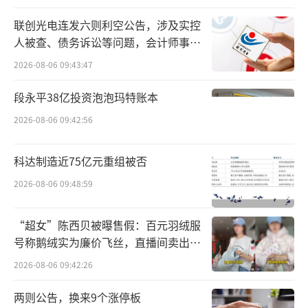
我深表歉意。”
联创光电连发六则利空公告，涉及实控
人被查、债务诉讼等问题，会计师事务
所曾出具“保留意见”
2026-08-06 09:43:47
段永平38亿投资泡泡玛特账本
2026-08-06 09:42:56
科达制造近75亿元重组被否
2026-08-06 09:48:59
“超女”陈西贝被曝售假：百元羽绒服
号称鹅绒实为廉价飞丝，直播间卖出超
百万元
2026-08-06 09:42:26
两则公告，换来9个涨停板
据了解，始祖鸟此前联手艺术家蔡国强，