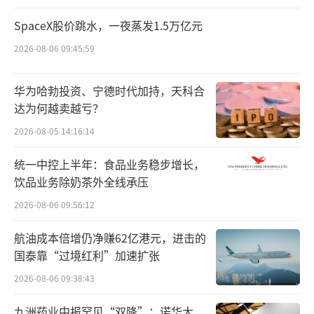
据央视新闻报道，《升龙》举办地相关部
门于9月21日凌晨发布通报，针对《蔡国强：升
SpaceX股价跳水，一夜蒸发1.5万亿元
龙》烟花秀引发的生态质疑，已成立专项调查
2026-08-06 09:45:59
组赶赴现场核查，后续将依法依规处理。核查
内容包括烟花材料环保性、生态保护措施实效
华为哈勃投资、宁德时代加持，天科合
达为何越卖越亏？
性、审批流程合规性，以及是否违反《烟花爆
2026-08-05 14:16:14
竹安全管理条例》（该条例禁止在山林、草原
防火区燃放烟花爆竹）。
（责任编辑：zx0280）
统一中控上半年：食品业务稳步增长，
饮品业务除奶茶外全线承压
2026-08-06 09:56:12
航油成本倍增仍净赚62亿港元，进击的
国泰靠“过境红利”加速扩张
2026-08-06 09:38:43
九洲药业中报罕见“双降”：诺华大