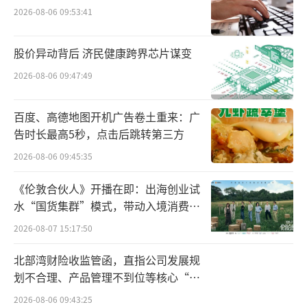
2026-08-06 09:53:41
在喜马拉雅山脉举办了大型烟花燃放活动《升
龙》。相关话题迅速冲上微博、百度热搜榜
股价异动背后 济民健康跨界芯片谋变
首，引发了大众的广泛讨论与质疑。
2026-08-06 09:47:49
对此，始祖鸟及蔡国强分别在致歉信中
百度、高德地图开机广告卷土重来：广
称：“我们深知仅仅道歉是远远不够的，我们
告时长最高5秒，点击后跳转第三方
有责任在政府部门监管下，配合艺术家团队对
2026-08-06 09:45:35
该项目全过程的生态环境影响进行复核，并邀
请第三方专业环保机构开展严谨且透明的评估
《伦敦合伙人》开播在即：出海创业试
水“国货集群”模式，带动入境消费反
工作。我们承诺：将依据评估结果与社会各界
向种草
的反馈，展开及时有效的补救行动。同时，我
2026-08-07 15:17:50
们将加快推进既定的环境保护计划，并全力推
北部湾财险收监管函，直指公司发展规
动有助于当地文化发展的公益项目。”
划不合理、产品管理不到位等核心“痛
点”
2026-08-06 09:43:25