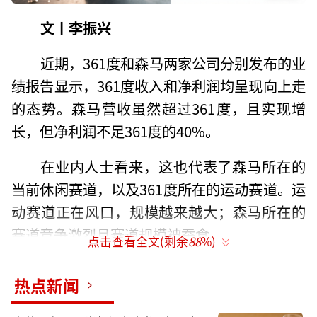
文丨李振兴
近期，361度和森马两家公司分别发布的业
绩报告显示，361度收入和净利润均呈现向上走
的态势。森马营收虽然超过361度，且实现增
长，但净利润不足361度的40%。
在业内人士看来，这也代表了森马所在的
当前休闲赛道，以及361度所在的运动赛道。运
动赛道正在风口，规模越来越大；森马所在的
赛道竞争激烈且赛道规模被蚕食。
点击查看全文(剩余
88
%)
361度努力抓住运动风口
热点新闻
2025年上半年，361度实现营业收入约57.