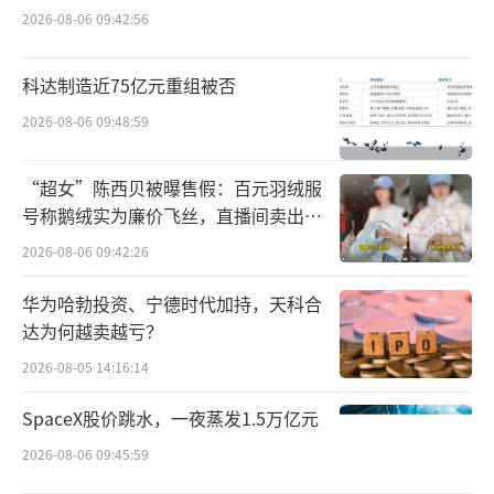
2026-08-06 09:42:56
科达制造近75亿元重组被否
2026-08-06 09:48:59
“超女”陈西贝被曝售假：百元羽绒服
电商业务收入18.17亿元，同比增加45%，
号称鹅绒实为廉价飞丝，直播间卖出超
占比31.8%，首次超越成人服装成为第二大收
百万元
2026-08-06 09:42:26
入来源。线上专供品占比超30%，如“千行1.
华为哈勃投资、宁德时代加持，天科合
0”碳板跑鞋定价仅379元，下探大众市场。
达为何越卖越亏？
国际业务全球化提速，跨境电商增94%。
2026-08-05 14:16:14
国际业务收入8760万元，同比增加19.7%，海
SpaceX股价跳水，一夜蒸发1.5万亿元
外网点1357个；跨境电商销售额同比增94%，
2026-08-06 09:45:59
东南亚市场（Shopee、Lazada）增速超6