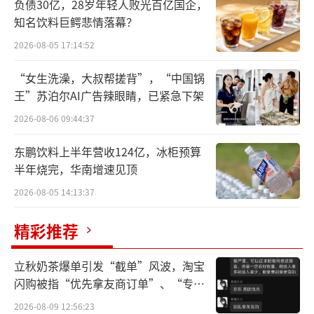
负债30亿，28岁年轻人败光百亿国企，
05亿元，同比增长11%，净利润为8.58亿元，
知名饮料巨鳄悲情落幕？
同比增长8.6%。
2026-08-05 17:14:52
从其业务结构来看，成人鞋类、成人服
“女生洗澡，大叔帮搓背”，“中国锅
装、儿童鞋类、儿童服装等各品类均有不同程
王”苏泊尔AI广告辣眼睛，已紧急下架
度增长，且电商业务大幅增长45%，成为营收
2026-08-06 09:44:37
增长的重要驱动力。
东鹏饮料上半年营收124亿，冰柜预算
成人业务中，鞋类高增，服装稳健。鞋类
半年烧完，华南增速见顶
收入25.75亿元，同比增加12.8%，占成人业务
2026-08-05 14:13:37
的61.3%，核心得益于跑步、篮球品类的技术
精彩推荐
迭代。服装收入16.01亿元，同比增加1.6%，
增速放缓但毛利率提升1.1个百分点至41.3%，
立秋奶茶爆单引发“截单”风波，淘宝
主因产品结构优化。
闪购被指“优先拿友商订单”、“专挑
贵的拿”
2026-08-09 12:56:23