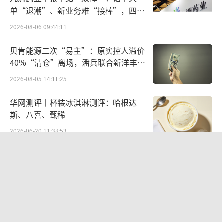
人均效能提升15%。
单“退潮”、新业务难“接棒”，四大
难关待闯
2026-08-06 09:44:11
时尚产业独立分析师、上海良栖品牌管理
有限公司创始人程伟雄认为，361度是运动品
贝肯能源二次“易主”：原实控人溢价
牌，当下正是风口，做好下沉市场、做好价格
40%“清仓”离场，潘兵联合新洋丰、
宏科百世拟入主
博弈，规模做大后，毛利率相对保持稳定（原
2026-08-05 14:11:25
文“毛利率相对较低”表述与数据矛盾，结合3
华网测评丨杯装冰淇淋测评：哈根达
61度毛利率同比提升的情况修正）。
斯、八喜、甄稀
2026-06-20 11:38:53
据了解，361度为哈尔滨亚冬会官方合作伙
伴（提供火炬手装备），并签约世界泳联（202
欣天科技易主背后藏六年对赌，“华为
6-2029），赛事曝光带动“专业运动”认知度
概念+AI营销”溢价难掩52亿重资产考
验
提升37%。
2026-08-05 14:14:15
江小白起诉东方甄选案结果公布：构成
不过，361度成人服装增长乏力值得关注，
商业诋毁，赔偿30万元