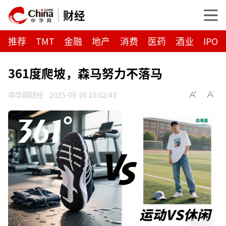
财经
推荐
TMT
金融
地产
消费
医药
酒业
IPO
361度爬坡，森马努力不落马
中华网财经
2025-08-26 10:02:43