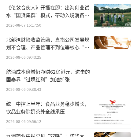
0%。
《伦敦合伙人》开播在即：出海创业试
水“国货集群”模式，带动入境消费反
对于运动服饰行业的库存数据，361度存货
向种草
2026-08-07 15:17:50
周转天数109天，通过“订-补-调”柔性供应
链，Q2主动去化2024年库存2.22亿元，为下半
北部湾财险收监管函，直指公司发展规
年新品腾空间。
划不合理、产品管理不到位等核心“痛
点”
2026-08-06 09:43:25
值得注意的是，361度整体毛利率41.5%，
同比增加0.2个百分点：其中，成人鞋类毛利率
航油成本倍增仍净赚62亿港元，进击的
国泰靠“过境红利”加速扩张
43.3%、儿童鞋类毛利率42.1%。高毛利品类
2026-08-06 09:38:43
增长，抵消了服装降价促销的影响。广告及宣
传费用率10.1%，同比减少0.4个百分点，因电
统一中控上半年：食品业务稳步增长，
商投流效率提升。另外，研发投入1.6亿元，占
饮品业务除奶茶外全线承压
营收的2.8%；员工成本占营收的6.7%，同比增
2026-08-06 09:56:12
加0.5个百分点，主要因超品店运营团队升级，
九洲药业中报罕见“双降”：诺华大