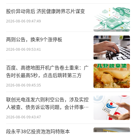
儿童业务总收入12.61亿元，同比增加11.
4%，占比22.1%，其中鞋类收入7.12亿元，同
股价异动背后 济民健康跨界芯片谋变
比增加27.8%；服装收入5.22亿元，下滑7.
2026-08-06 09:47:49
6%。361度称，主动调整产品组合，短期收入
两则公告，换来9个涨停板
承压但毛利率保持41%。
2026-08-06 09:53:41
截至上半年，361度儿童业务共有2494个
销售网点（注：原文此处易与森马数据混淆，
百度、高德地图开机广告卷土重来：广
结合上下文及前期信息，确认该数据为361度儿
告时长最高5秒，点击后跳转第三方
童业务网点规模），单店面积117㎡，较上年增
2026-08-06 09:45:35
加5㎡；82%升级为四代店，222家五代店强化
联创光电连发六则利空公告，涉及实控
场景体验。361度整体门店总数5669家，较202
人被查、债务诉讼等问题，会计师事务
4年底减少81家，但单店面积156㎡，较上年增
所曾出具“保留意见”
2026-08-06 09:43:47
加7㎡；三线及以下城市占比76%，聚焦“小店
段永平38亿投资泡泡玛特账本
升级”而非盲目扩张。