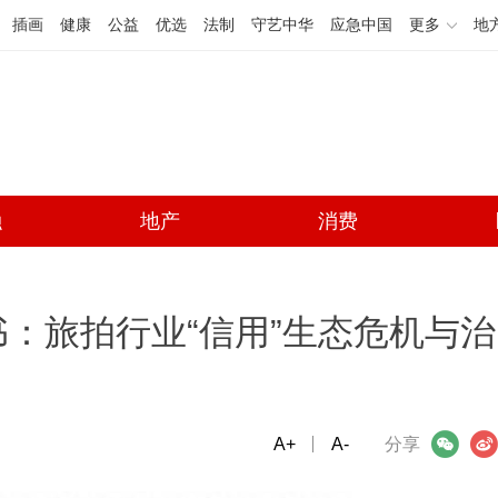
插画
健康
公益
优选
法制
守艺中华
应急中国
更多
地
融
地产
消费
：旅拍行业“信用”生态危机与治
A+
微信
A-
微博
分享