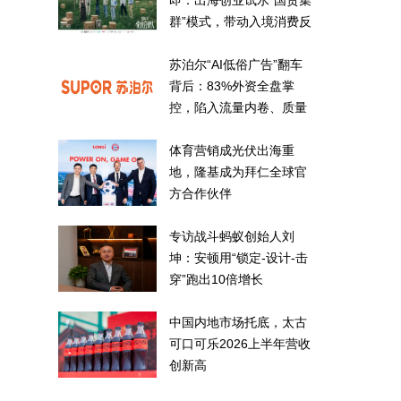
即：出海创业试水“国货集
群”模式，带动入境消费反
向种草
苏泊尔“AI低俗广告”翻车
背后：83%外资全盘掌
控，陷入流量内卷、质量
频发的负循环
体育营销成光伏出海重
地，隆基成为拜仁全球官
方合作伙伴
专访战斗蚂蚁创始人刘
坤：安顿用“锁定-设计-击
穿”跑出10倍增长
中国内地市场托底，太古
可口可乐2026上半年营收
创新高