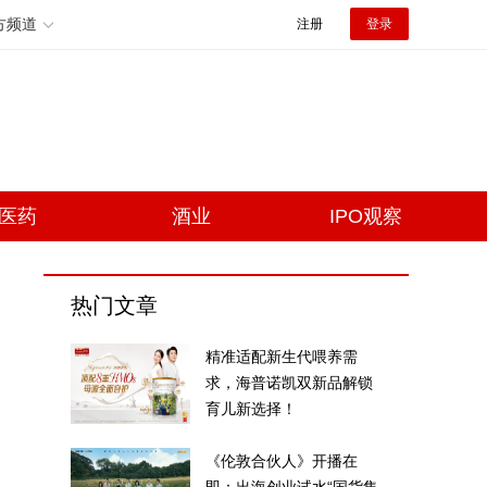
方频道
注册
登录
医药
酒业
IPO观察
热门文章
精准适配新生代喂养需
求，海普诺凯双新品解锁
育儿新选择！
《伦敦合伙人》开播在