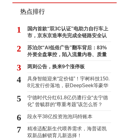
热点排行
1
国内首款“双3C认证”电助力自行车上
市，京东京造率先完成全链路安全认
证
2
苏泊尔“AI低俗广告”翻车背后：83%
外资全盘掌控，陷入流量内卷、质量
频发的负循环
3
两则公告，换来9个涨停板
4
具身智能迎来“定价锚”！宇树科技150.
8元发行价落地，获DeepSeek等豪华
战配加持
5
宁德时代分红61.8亿仍遭行业“去宁德
化” 曾毓群的“尊重考题”该怎么答？
6
段永平38亿投资泡泡玛特账本
7
精准适配新生代喂养需求，海普诺凯
双新品解锁育儿新选择！