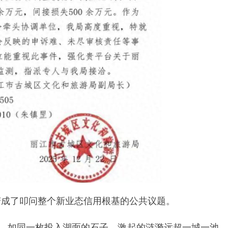
变成了叩问整个新业态信用根基的公共议题。
”，如同一枚投入湖面的石子，激起的涟漪远超一城一池。