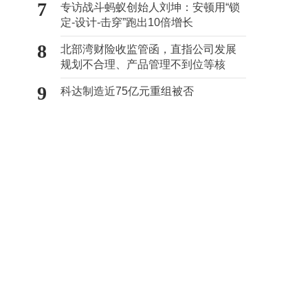
7
专访战斗蚂蚁创始人刘坤：安顿用“锁
定-设计-击穿”跑出10倍增长
8
北部湾财险收监管函，直指公司发展
规划不合理、产品管理不到位等核
心“痛点”
9
科达制造近75亿元重组被否