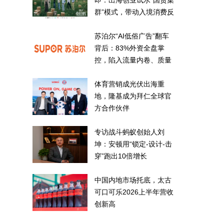
即：出海创业试水“国货集
群”模式，带动入境消费反
向种草
苏泊尔“AI低俗广告”翻车
背后：83%外资全盘掌
控，陷入流量内卷、质量
频发的负循环
体育营销成光伏出海重
地，隆基成为拜仁全球官
方合作伙伴
专访战斗蚂蚁创始人刘
坤：安顿用“锁定-设计-击
穿”跑出10倍增长
中国内地市场托底，太古
可口可乐2026上半年营收
创新高