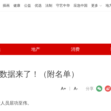
插画
健康
公益
优选
法制
守艺中华
应急中国
更多
地
融
地产
消费
细数据来了！（附名单）
A+
微信
A-
微博
分享
发人员居功至伟。