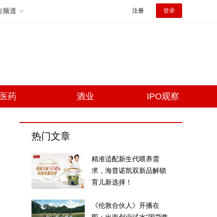
方频道
注册
登录
医药
酒业
IPO观察
热门文章
精准适配新生代喂养需
求，海普诺凯双新品解锁
育儿新选择！
《伦敦合伙人》开播在