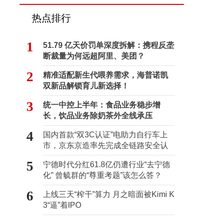
热点排行
1
51.79 亿天价罚单深度拆解：携程反垄
断裁量为何远超阿里、美团？
2
精准适配新生代喂养需求，海普诺凯
双新品解锁育儿新选择！
3
统一中控上半年：食品业务稳步增
长，饮品业务除奶茶外全线承压
4
国内首款“双3C认证”电助力自行车上
市，京东京造率先完成全链路安全认
证
5
宁德时代分红61.8亿仍遭行业“去宁德
化” 曾毓群的“尊重考题”该怎么答？
6
上线三天“榨干”算力 月之暗面被Kimi K
3“逼”着IPO