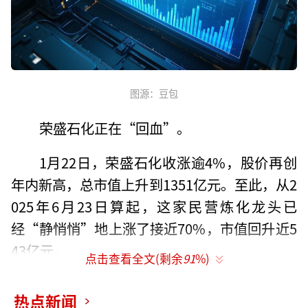
图源：豆包
荣盛石化正在“回血”。
1月22日，荣盛石化收涨逾4%，股价再创
年内新高，总市值上升到1351亿元。至此，从2
025年6月23日算起，这家民营炼化龙头已
经“静悄悄”地上涨了接近70%，市值回升近5
43亿元。
点击查看全文(剩余
91
%)
据了解，随着油价波动逐步“区间化”叠
热点新闻
加“反内卷”推进，国内炼化行业景气度自202