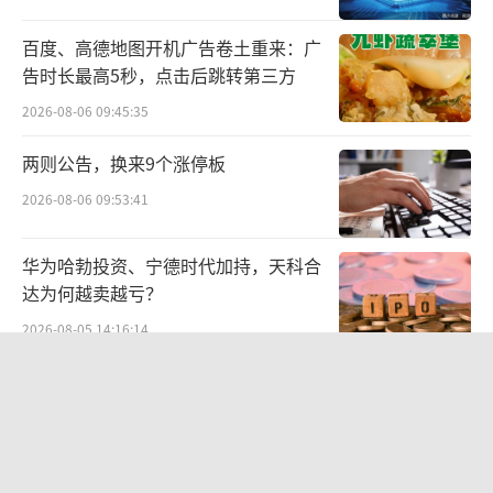
化向下游延伸产业链。
百度、高德地图开机广告卷土重来：广
值得一提的是，除炼化之外，荣盛石化也
告时长最高5秒，点击后跳转第三方
拥有PTA、聚酯两大板块。目前，公司拥有PTA
2026-08-06 09:45:35
设计产能为2150万吨/年，聚酯薄膜产能43万
两则公告，换来9个涨停板
吨/年。
2026-08-06 09:53:41
此外，荣盛石化麾下浙石化还拥有121万吨
硫磺产能，属于副产物，成本以固定费用为
华为哈勃投资、宁德时代加持，天科合
主。伴随着硫磺价格上涨，也将对公司利润存
达为何越卖越亏？
在影响。
2026-08-05 14:16:14
着眼业绩方面，2025年前三季度，荣盛石
SpaceX股价跳水，一夜蒸发1.5万亿元
化营收为2278.15亿元，同比下降7.09%；归母
2026-08-06 09:45:59
净利润为8.88亿元，同比增长1.34%。
航油成本倍增仍净赚62亿港元，进击的