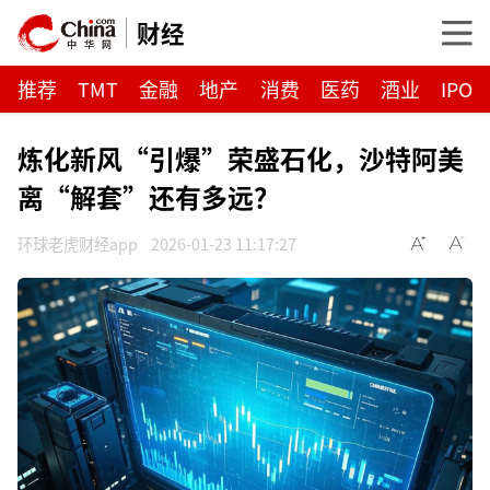
财经
推荐
TMT
金融
地产
消费
医药
酒业
IPO
炼化新风“引爆”荣盛石化，沙特阿美
离“解套”还有多远？
环球老虎财经app
2026-01-23 11:17:27