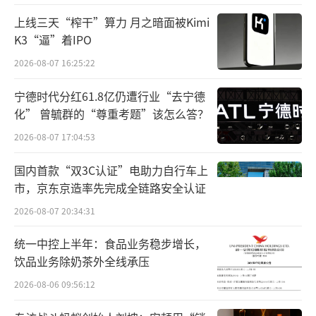
上线三天“榨干”算力 月之暗面被Kimi
从历史上看，油价是炼化生意的重要影响
K3“逼”着IPO
因素。对于炼化企业来说，无论是油价向上或
2026-08-07 16:25:22
是向下剧烈波动，均将对盈利造成负面冲击，
宁德时代分红61.8亿仍遭行业“去宁德
油价温和波动则是相对惬意的场景。
化” 曾毓群的“尊重考题”该怎么答？
而放眼2026年，在全球流动性宽松和原油
2026-08-07 17:04:53
增产的“夹击”之下，油价上下空间均有限。
国内首款“双3C认证”电助力自行车上
市，京东京造率先完成全链路安全认证
摩根士丹利就预计，2026年大部分时间布
2026-08-07 20:34:31
伦特原油价格将跌至50-60美元的中高区间，其
中布伦特原油在2026年第二季度将跌至50-60美
统一中控上半年：食品业务稳步增长，
元的中间区域，然后在第四季度回升至约60美
饮品业务除奶茶外全线承压
元/桶。
2026-08-06 09:56:12