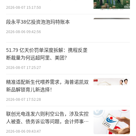
向种草
炼化新风“吹起”荣盛石化
2026-08-07 15:17:50
民营炼化龙头荣盛石化迎来复苏。
段永平38亿投资泡泡玛特账本
2026-08-06 09:42:56
1月22日，荣盛石化收获四连阳。截至收
盘，该股上涨4.24%，报收13.53元，股价继续
51.79 亿天价罚单深度拆解：携程反垄
创出年内新高，市值攀升至1351.6亿元。
断裁量为何远超阿里、美团？
2026-08-07 17:25:27
统计显示，荣盛石化开年以来累计涨幅约1
6%，相较七个月前的2025年6月23日，其已经
精准适配新生代喂养需求，海普诺凯双
新品解锁育儿新选择！
上涨68%，市值上升了543亿元人民币，距
离“巅峰”3164亿元市值的差距也进一步缩
2026-08-07 17:52:28
小。
联创光电连发六则利空公告，涉及实控
人被查、债务诉讼等问题，会计师事务
据悉，近阶段荣盛石化股价缓步上涨背
所曾出具“保留意见”
2026-08-06 09:43:47
后，实则与炼化景气度回升有着一定关系。