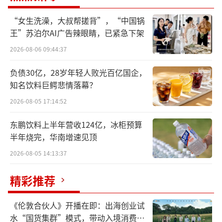
5年下半年以来逐渐上行，致使荣盛石化也慢慢
“女生洗澡，大叔帮搓背”，“中国锅
迎来复苏。不过，即便如此，身为荣盛石化重
王”苏泊尔AI广告辣眼睛，已紧急下架
要股东的沙特阿美依然身处亏损泥潭。
2026-08-06 09:44:37
2023年，沙特阿美全资子公司AOC斥资24
负债30亿，28岁年轻人败光百亿国企，
知名饮料巨鳄悲情落幕？
6亿元成为荣盛石化股东，拿下公司10.13亿股
股份。彼时，不差钱且更加注重业务效应的沙
2026-08-05 17:14:52
特阿美付出了约九成溢价，这也意味着其一开
东鹏饮料上半年营收124亿，冰柜预算
始就是以亏损开局。
半年烧完，华南增速见顶
2026-08-05 14:13:37
此后，荣盛石化一度跌跌不休，最多时沙
特阿美一度亏损约168亿。截至发稿，沙特阿美
精彩推荐
持有荣盛石化市值大约有137亿元，整体亏损依
《伦敦合伙人》开播在即：出海创业试
然高达约109亿元。
水“国货集群”模式，带动入境消费反