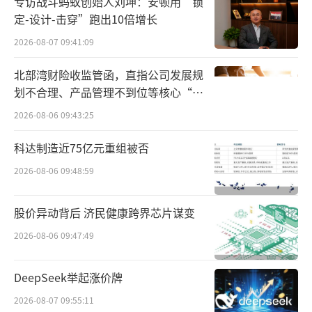
当然，更重要的是，随着“反内卷”推
专访战斗蚂蚁创始人刘坤：安顿用“锁
定-设计-击穿”跑出10倍增长
进，炼化行业内部的众多小产能逐步关停并限
2026-08-07 09:41:09
制新增，使得行业景气度进一步恢复。因此，
诸如荣盛石化这样的业内头部企业也自然成为
北部湾财险收监管函，直指公司发展规
受益方。
划不合理、产品管理不到位等核心“痛
点”
2026-08-06 09:43:25
资料显示，荣盛石化旗下炼化板块的核心
资产之一为浙石化炼化一体化项目，核心资产
科达制造近75亿元重组被否
之一浙石化炼化一体化项目，具备年加工4000
2026-08-06 09:48:59
万吨原油、880万吨对二甲苯（PX）及420万吨
股价异动背后 济民健康跨界芯片谋变
乙烯的能力。
2026-08-06 09:47:49
同时，荣盛石化还拥有中金石化、荣盛新
材料（舟山）项目两大炼化板块。前者于2015
DeepSeek举起涨价牌
年8月投产运行，后者依托浙石化和宁波中金石
2026-08-07 09:55:11