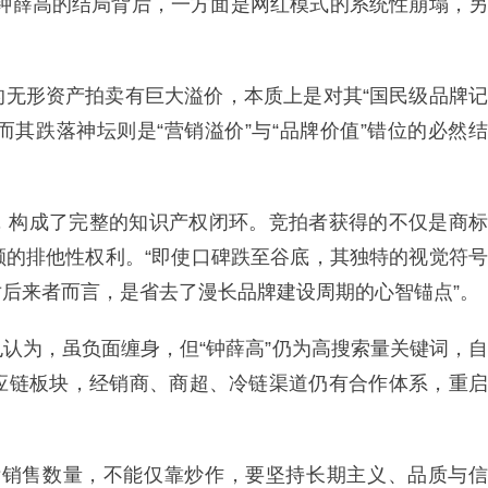
卖，钟薛高的结局背后，一方面是网红模式的系统性崩塌，另
的无形资产拍卖有巨大溢价，本质上是对其“国民级品牌记
而其跌落神坛则是“营销溢价”与“品牌价值”错位的必然结
，构成了完整的知识产权闭环。竞拍者获得的不仅是商标
额的排他性权利。“即使口碑跌至谷底，其独特的视觉符号
后来者而言，是省去了漫长品牌建设周期的心智锚点”。
认为，虽负面缠身，但“钟薛高”仍为高搜索量关键词，自
应链板块，经销商、商超、冷链渠道仍有合作体系，重启
标销售数量，不能仅靠炒作，要坚持长期主义、品质与信