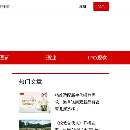
方频道
注册
登录
医药
酒业
IPO观察
热门文章
精准适配新生代喂养需
求，海普诺凯双新品解锁
育儿新选择！
《伦敦合伙人》开播在