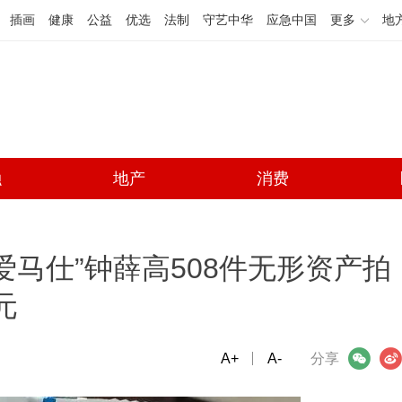
插画
健康
公益
优选
法制
守艺中华
应急中国
更多
地
融
地产
消费
爱马仕”钟薛高508件无形资产拍
元
A+
微信
A-
微博
分享