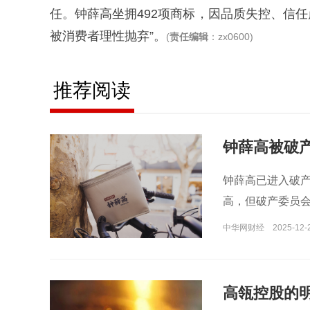
任。钟薛高坐拥492项商标，因品质失控、信
被消费者理性抛弃”。
(
责任编辑
：zx0600)
推荐阅读
钟薛高被破
钟薛高已进入破
高，但破产委员
中华网财经
2025-12-2
高瓴控股的