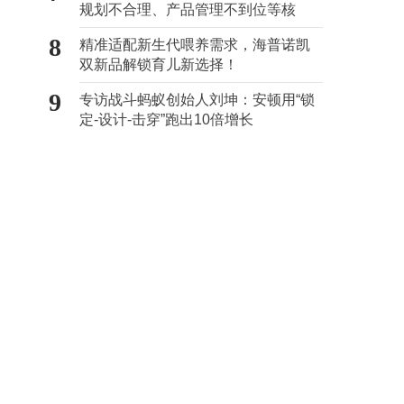
规划不合理、产品管理不到位等核
心“痛点”
8
精准适配新生代喂养需求，海普诺凯
双新品解锁育儿新选择！
9
专访战斗蚂蚁创始人刘坤：安顿用“锁
定-设计-击穿”跑出10倍增长