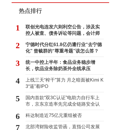
热点排行
1
联创光电连发六则利空公告，涉及实
控人被查、债务诉讼等问题，会计师
事务所曾出具“保留意见”
2
宁德时代分红61.8亿仍遭行业“去宁德
化” 曾毓群的“尊重考题”该怎么答？
3
统一中控上半年：食品业务稳步增
长，饮品业务除奶茶外全线承压
4
上线三天“榨干”算力 月之暗面被Kimi K
3“逼”着IPO
5
国内首款“双3C认证”电助力自行车上
市，京东京造率先完成全链路安全认
证
6
科达制造近75亿元重组被否
7
北部湾财险收监管函，直指公司发展