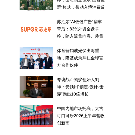
即：出海创业试水“国货集
群”模式，带动入境消费反
向种草
苏泊尔“AI低俗广告”翻车
背后：83%外资全盘掌
控，陷入流量内卷、质量
频发的负循环
体育营销成光伏出海重
地，隆基成为拜仁全球官
方合作伙伴
专访战斗蚂蚁创始人刘
坤：安顿用“锁定-设计-击
穿”跑出10倍增长
中国内地市场托底，太古
可口可乐2026上半年营收
创新高