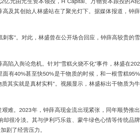
亿元由元生资本领投，H Capital、万物资本跟投的A轮
薛高及其创始人林盛站在了聚光灯下。据媒体报道，钟薛
糕刺客”。对此，林盛曾在公开场合回应，钟薛高较贵的雪
薛高陷入舆论危机。针对“雪糕火烧不化”事件，林盛在202
里面有40%甚至快50%是干物质的时候，和一根雪糕95%
物质其实就是真材实料”。视频显示，林盛标出干物质为牛
艰难。2023年，钟薛高现金流出现紧张，同年顺势推出
市场反响却很冷淡。其与伊利巧乐兹、蒙牛绿色心情等传统品牌
步加剧了经营压力。