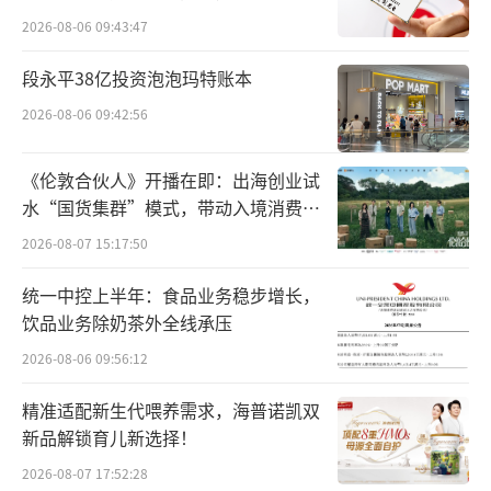
退换货服务。该承诺直接回应了刘驰此前关
所曾出具“保留意见”
2026-08-06 09:43:47
于“开胶无售后”的核心诉求。
段永平38亿投资泡泡玛特账本
针对大底这一核心部件，凯乐石提供更长
2026-08-06 09:42:56
保障期：三年内，如因大底脱落或大面积开胶
等情况，品牌提供免费维修或退换货服务。
《伦敦合伙人》开播在即：出海创业试
水“国货集群”模式，带动入境消费反
此外，凯乐石还优化了服务流程。品牌在
向种草
2026-08-07 15:17:50
书面说明中表示：“为防止类似沟通不畅的情
统一中控上半年：食品业务稳步增长，
况再次发生，凯乐石将完善产品售后服务咨询
饮品业务除奶茶外全线承压
入口，并加强内部服务售后指引培训，确保用
2026-08-06 09:56:12
户在所有服务触点都能享受到统一标准。”
精准适配新生代喂养需求，海普诺凯双
对此，刘驰也给予积极评价。他在视频中
新品解锁育儿新选择！
展现出与此前截然不同的情绪：从最初的维权
2026-08-07 17:52:28