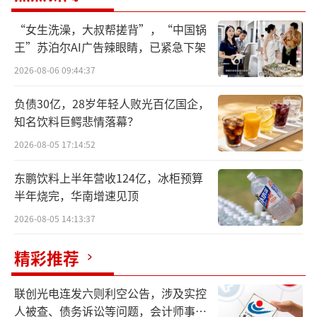
（5月6日—7日）便给出正式书面回复，且电话
“女生洗澡，大叔帮搓背”，“中国锅
沟通中态度诚恳，这让刘驰感到非常满意，甚
王”苏泊尔AI广告辣眼睛，已紧急下架
至直言要为凯乐石“点赞”。
2026-08-06 09:44:37
凯乐石官方回应称售后政策全面升级。针
负债30亿，28岁年轻人败光百亿国企，
知名饮料巨鳄悲情落幕？
对此前刘驰曝光的登山鞋质量问题，凯乐石官
方在5月7日发来的正式邮件中，详细说明了新
2026-08-05 17:14:52
的售后服务政策。
东鹏饮料上半年营收124亿，冰柜预算
半年烧完，华南增速见顶
这份回应不仅解决了刘驰个人的问题，更
2026-08-05 14:13:37
被视为品牌对所有消费者的承诺：
精彩推荐
凯乐石承诺，消费者购买商品一年内，如
出现非人为原因导致的质量问题（如胎胶、轧
联创光电连发六则利空公告，涉及实控
胶脱落、中底开裂等），经确认后可享受免费
人被查、债务诉讼等问题，会计师事务