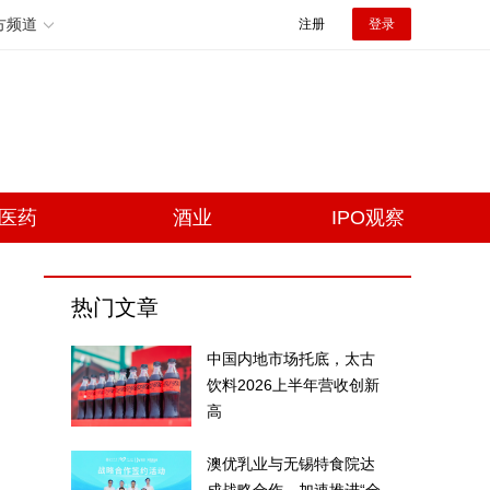
方频道
注册
登录
医药
酒业
IPO观察
热门文章
中国内地市场托底，太古
饮料2026上半年营收创新
高
澳优乳业与无锡特食院达