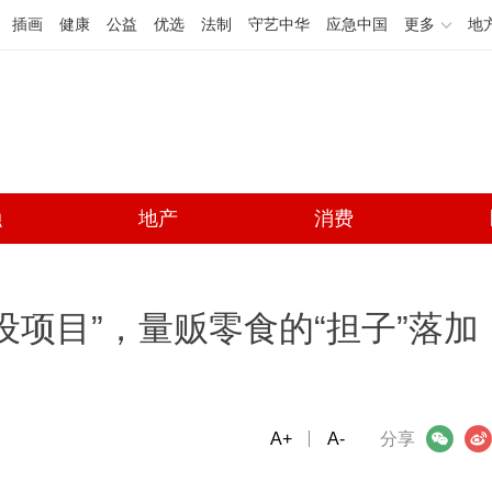
插画
健康
公益
优选
法制
守艺中华
应急中国
更多
地
融
地产
消费
设项目”，量贩零食的“担子”落加
A+
微信
A-
微博
分享