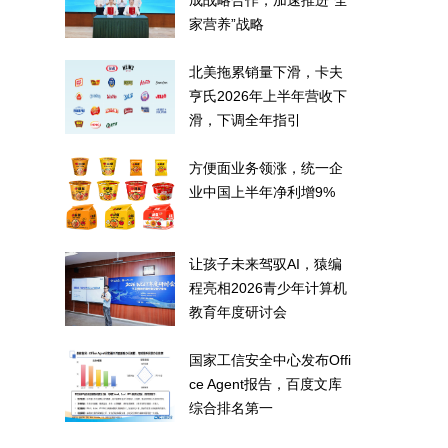
成战略合作，加速推进“全
家营养”战略
北美拖累销量下滑，卡夫
亨氏2026年上半年营收下
滑，下调全年指引
方便面业务领涨，统一企
业中国上半年净利增9%
让孩子未来驾驭AI，猿编
程亮相2026青少年计算机
教育年度研讨会
国家工信安全中心发布Offi
ce Agent报告，百度文库
综合排名第一