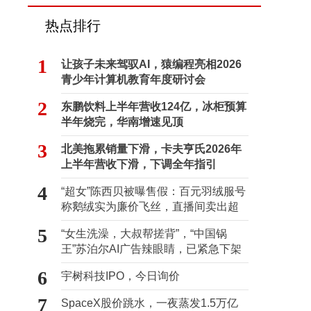
热点排行
1
让孩子未来驾驭AI，猿编程亮相2026
青少年计算机教育年度研讨会
2
东鹏饮料上半年营收124亿，冰柜预算
半年烧完，华南增速见顶
3
北美拖累销量下滑，卡夫亨氏2026年
上半年营收下滑，下调全年指引
4
“超女”陈西贝被曝售假：百元羽绒服号
称鹅绒实为廉价飞丝，直播间卖出超
百万元
5
“女生洗澡，大叔帮搓背”，“中国锅
王”苏泊尔AI广告辣眼睛，已紧急下架
6
宇树科技IPO，今日询价
7
SpaceX股价跳水，一夜蒸发1.5万亿