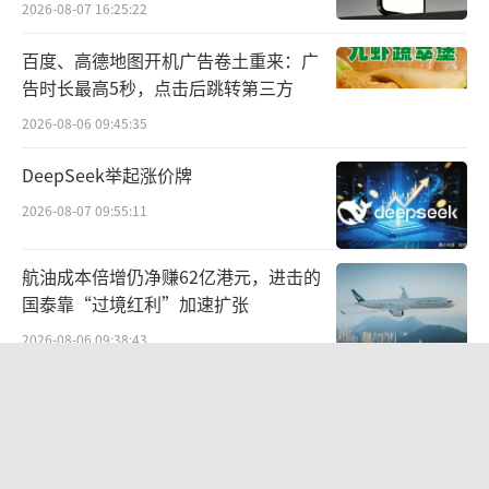
政府部门进行全面排查。2025年10月至今，涉
2026-08-07 16:25:22
事企业对林可霉素检测5892批次，监管部门检
百度、高德地图开机广告卷土重来：广
测3批次，检测结论均合格。同时，双汇发展下
告时长最高5秒，点击后跳转第三方
属所有生猪屠宰厂内部检测共计38863批次，监
2026-08-06 09:45:35
管部门检测8批次，检测结论均合格。下一步，
DeepSeek举起涨价牌
公司将在双汇发展下属各个生猪屠宰厂加强源
头控制，加大检测频次，完善全链条溯源管
2026-08-07 09:55:11
理，欢迎社会各界监督。
（责任编辑：zx0600）
航油成本倍增仍净赚62亿港元，进击的
国泰靠“过境红利”加速扩张
2026-08-06 09:38:43
华为哈勃投资、宁德时代加持，天科合
达为何越卖越亏？
2026-08-05 14:16:14