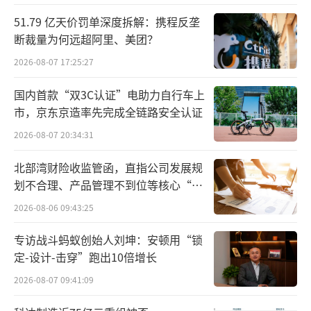
克。国家标准规定最大残留限量为每千克200微
51.79 亿天价罚单深度拆解：携程反垄
克，超标幅度达37.5倍。
断裁量为何远超阿里、美团？
2026-08-07 17:25:27
5月28日，河南双汇投资发展股份有限公司
通过官方公众号“双汇微资讯”发布致歉声
国内首款“双3C认证”电助力自行车上
市，京东京造率先完成全链路安全认证
明。
2026-08-07 20:34:31
北部湾财险收监管函，直指公司发展规
划不合理、产品管理不到位等核心“痛
点”
2026-08-06 09:43:25
专访战斗蚂蚁创始人刘坤：安顿用“锁
定-设计-击穿”跑出10倍增长
2026-08-07 09:41:09