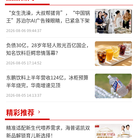
双汇打了马赛克，其他肠都是写着的。”该消
“女生洗澡，大叔帮搓背”，“中国锅
费者表示，其在做早餐时才发现背面生产商居
王”苏泊尔AI广告辣眼睛，已紧急下架
然是双汇。“我说我怎么下单的时候完全没注
2026-08-06 09:44:37
意到双汇。”
负债30亿，28岁年轻人败光百亿国企，
知名饮料巨鳄悲情落幕？
2026-08-05 17:14:52
东鹏饮料上半年营收124亿，冰柜预算
半年烧完，华南增速见顶
2026-08-05 14:13:37
精彩推荐
精准适配新生代喂养需求，海普诺凯双
新品解锁育儿新选择！