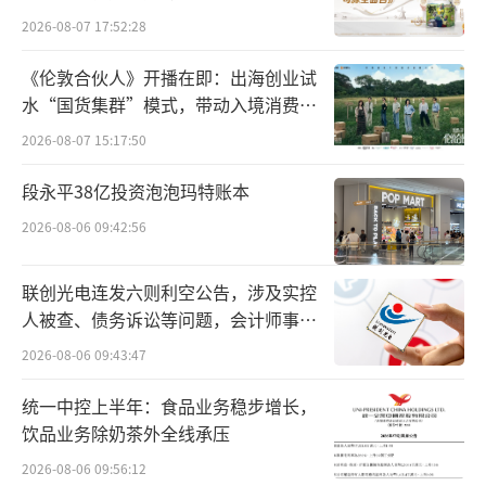
2026-08-07 17:52:28
针对此事，5月31日，山姆官方客服回应元
新闻称，“已记录，将反馈至相关部门。”
《伦敦合伙人》开播在即：出海创业试
水“国货集群”模式，带动入境消费反
此前，黑龙江省市场监督管理局发布《关
向种草
2026-08-07 15:17:50
于食品安全监督抽检信息的通告》，称知名肉
段永平38亿投资泡泡玛特账本
制品企业双汇旗下的一家合资子公司的猪肉被
检出“抗生素超标37.5倍”。
2026-08-06 09:42:56
通报称，本次不合格样品为望奎双汇北大
联创光电连发六则利空公告，涉及实控
荒食品有限公司生产的“猪后鞧肉”，产品生
人被查、债务诉讼等问题，会计师事务
所曾出具“保留意见”
产日期为2025年8月27日，取样于黑龙江比邻
2026-08-06 09:43:47
优选连锁超市明湖分公司。
统一中控上半年：食品业务稳步增长，
饮品业务除奶茶外全线承压
检测数据显示，该批次产品检出的不合格
2026-08-06 09:56:12
项目为林可霉素，检验结果达每千克7700微