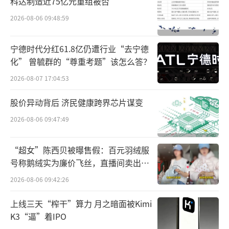
科达制造近75亿元重组被否
2026-08-06 09:48:59
宁德时代分红61.8亿仍遭行业“去宁德
化” 曾毓群的“尊重考题”该怎么答？
2026-08-07 17:04:53
股价异动背后 济民健康跨界芯片谋变
2026-08-06 09:47:49
“超女”陈西贝被曝售假：百元羽绒服
号称鹅绒实为廉价飞丝，直播间卖出超
百万元
2026-08-06 09:42:26
声明称，对于此次事件给广大消费者和社
会公众带来的困扰，该公司深表歉意。该公司
上线三天“榨干”算力 月之暗面被Kimi
第一时间成立专项工作组，赴涉事企业，配合
K3“逼”着IPO