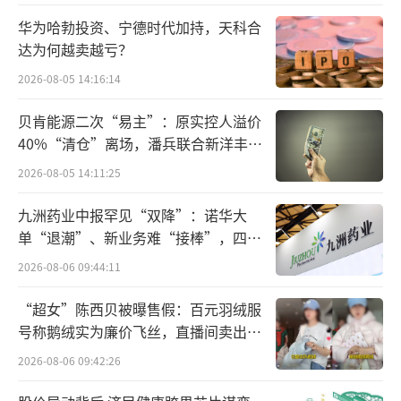
构正在被重新切分。过去，酱油、蚝油、复合
华为哈勃投资、宁德时代加持，天科合
调味料等产品主要依靠经销商、商超、餐饮渠
达为何越卖越亏？
道铺货；但近几年，抖音电商、社区团购、即
2026-08-05 14:16:14
时零售、会员店、折扣店不断切走流量，传
统“铺货—动销—补货”的路径开始变得更复
贝肯能源二次“易主”：原实控人溢价
40%“清仓”离场，潘兵联合新洋丰、
杂。
宏科百世拟入主
2026-08-05 14:11:25
张亚苹也多次强调经销商角色变化。她曾
九洲药业中报罕见“双降”：诺华大
表示，李锦记对经销商的定位并非单纯货品分
单“退潮”、新业务难“接棒”，四大
销，而是“全域服务商”，承担物流履约、场
难关待闯
2026-08-06 09:44:11
景化营销等线上线下一体化运营职能。
“超女”陈西贝被曝售假：百元羽绒服
而在这些新渠道上，李锦记在转型的路上
号称鹅绒实为廉价飞丝，直播间卖出超
已经跑出了一些成绩。相关报道提到，2024
百万元
2026-08-06 09:42:26
年，李锦记在京东超市、猫超、社区团购、生