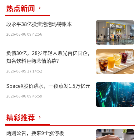
兵，即将离开这家百年酱料企业。
热点新闻
对此，李锦记方面向蓝鲸新闻独家回应
段永平38亿投资泡泡玛特账本
称，张亚苹因个人发展原因提出离职，将于202
2026-08-06 09:42:56
6年8月31日正式离开公司。公司尊重其个人决
定，并对其过去三年半在带领新零售运营中心
负债30亿，28岁年轻人败光百亿国企，
过程中付出的努力及作出的重要贡献表示感
知名饮料巨鳄悲情落幕？
谢。目前，各项业务交接工作正在有序推进
2026-08-05 17:14:52
中。
SpaceX股价跳水，一夜蒸发1.5万亿元
对于张亚苹离职后的继任安排，以及新零
2026-08-06 09:45:59
售运营中心后续是否会有进一步调整，李锦记
方面暂未作出更多回应。
精彩推荐
张亚苹受到关注，并不只是因为“副总
两则公告，换来9个涨停板
裁”头衔，而是因为她所在的新零售运营中