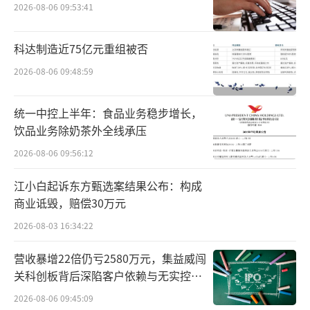
2026-08-06 09:53:41
心，正是李锦记过去几年渠道调整中的关键一
环。
科达制造近75亿元重组被否
2026-08-06 09:48:59
公开资料显示，2023年初，李锦记对销售
体系进行组织架构调整，自2月1日起将大零售
统一中控上半年：食品业务稳步增长，
团队升级为新零售运营中心，并任命张亚苹担
饮品业务除奶茶外全线承压
任新零售运营中心总经理。这个新部门覆盖重
2026-08-06 09:56:12
点零售连锁客户、近场零售网络建设、O2O及
江小白起诉东方甄选案结果公布：构成
电商等新渠道，换句话说，从KA、会员店到即
商业诋毁，赔偿30万元
时零售、社区团购和电商平台，张亚苹几乎要
2026-08-03 16:34:22
把李锦记传统经销体系之外的新触点“一把
抓”。
营收暴增22倍仍亏2580万元，集益威闯
关科创板背后深陷客户依赖与无实控人
这种转型逻辑背后，是调味品行业渠道结
困局
2026-08-06 09:45:09