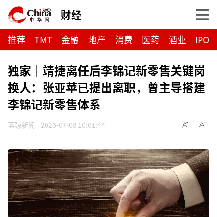
财经
推荐
TMT
金融
地产
消费
医药
酒业
IPO
独家｜靖捷离任后李锦记新零售关键岗
换人：张亚苹已提出离职，曾主导搭建
李锦记新零售体系
蓝鲸新闻
2026-07-08 10:01:44