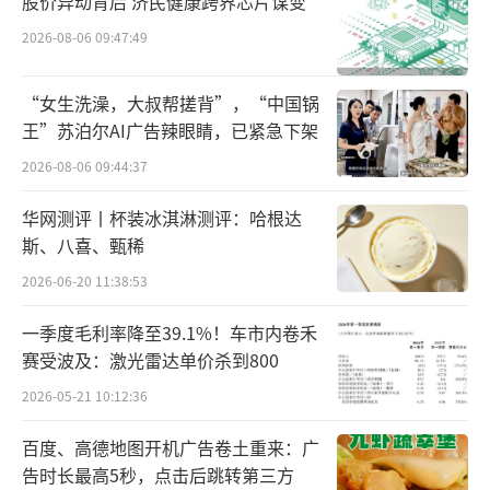
股价异动背后 济民健康跨界芯片谋变
鲜电商以及盒马、山姆、麦德龙等渠道均有较
突出表现，其中在京东超市实现行业成交排名
2026-08-06 09:47:49
第一，在猫超、社区团购及生鲜电商等渠道实
“女生洗澡，大叔帮搓背”，“中国锅
现行业品牌增速第一。
王”苏泊尔AI广告辣眼睛，已紧急下架
在此基础上，李锦记进一步把电商业务单
2026-08-06 09:44:37
独拎出来。2025年，张亚苹以李锦记中国区副
华网测评丨杯装冰淇淋测评：哈根达
总裁、新零售运营中心负责人的身份出席年度
斯、八喜、甄稀
渠道伙伴大会。会上，李锦记宣布成立电商事
2026-06-20 11:38:53
业部，张亚苹将其定位为帮助品牌“跑得比渠
一季度毛利率降至39.1%！车市内卷禾
道迭代更快”的关键抓手。
赛受波及：激光雷达单价杀到800
有接近企业人士向蓝鲸记者透露，电商事
2026-05-21 10:12:36
业部成立后，李锦记试图将产品开发、供应链
百度、高德地图开机广告卷土重来：广
响应和线上运营进一步打通，以提升新品迭代
告时长最高5秒，点击后跳转第三方