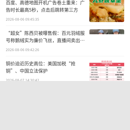
百度、高德地图开机广告卷土重来：广
收购完成后，鼎成肽源的财务情况或许会
告时长最高5秒，点击后跳转第三方
给东北制药进一步带来压力。
2026-08-06 09:45:35
不过，截至第三季度末，东北制药归属于
“超女”陈西贝被曝售假：百元羽绒服
上市公司股东的所有者权益合计约51.71亿元，
号称鹅绒实为廉价飞丝，直播间卖出超
百万元
较上年度末增加了3.66%。对于鼎成肽源未来
2026-08-06 09:42:26
的研发费用投入，东北制药向投资者表
铜价迫近历史高位：美国加税“抢
示，“肯定是要大力支持鼎成肽源进行研发
铜”、中国立法保护
的”，并且“不会设定具体数字”，而是与市
2026-08-07 14:30:42
场研发进度相匹配。
（责任编辑：zx0600）
两则公告，换来9个涨停板
2026-08-06 09:53:41
SpaceX股价跳水，一夜蒸发1.5万亿元
2026-08-06 09:45:59