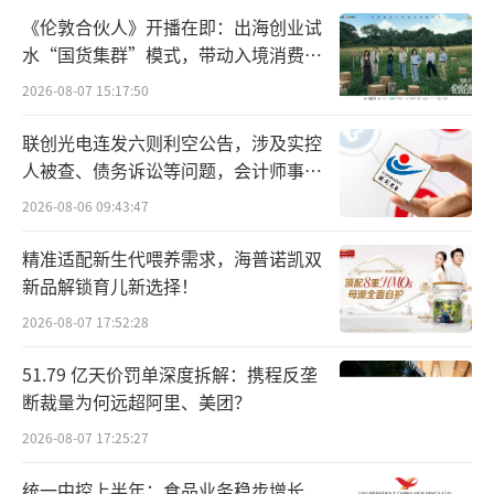
成为继阿斯利康收购的NT-112之后，全球第二
《伦敦合伙人》开播在即：出海创业试
款，同时也是国内第一款进入I期临床研究的靶
水“国货集群”模式，带动入境消费反
向KRAS-G12D的TCR-T细胞药物。
向种草
2026-08-07 15:17:50
另一款DCTY0801已于去年获得美国FDA孤
联创光电连发六则利空公告，涉及实控
儿药认定，可在美国享受上市申请快速通道、
人被查、债务诉讼等问题，会计师事务
所曾出具“保留意见”
上市后7年研发独占期以及税收优惠等激励政
2026-08-06 09:43:47
策。
精准适配新生代喂养需求，海普诺凯双
新品解锁育儿新选择！
重视平台搭建
对研发投入“不会设定具体
数字”
2026-08-07 17:52:28
51.79 亿天价罚单深度拆解：携程反垄
东北制药此前曾表示，不同于一般细胞治
断裁量为何远超阿里、美团？
疗领域企业，鼎成肽源成立之初就以平台为主
2026-08-07 17:25:27
进行技术开发和平台搭建，在平台基础上逐渐
实现产品转化，前期技术搭建更加扎实。
统一中控上半年：食品业务稳步增长，