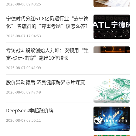
截至目前，鼎成肽源产品管线均处于临床
点”
2026-08-06 09:43:25
前研发和临床申报阶段，处于经营亏损状态，
宁德时代分红61.8亿仍遭行业“去宁德
净资产也为负值。财务数据显示，2023年以及2
化” 曾毓群的“尊重考题”该怎么答？
024年上半年，鼎成肽源实现营业收入分别为1
2026-08-07 17:04:53
0.33万元、15.39万元，同期净利润分别约为-1.
27亿元、-5335.39万元；截至上半年末，鼎成
专访战斗蚂蚁创始人刘坤：安顿用“锁
定-设计-击穿”跑出10倍增长
肽源所有者权益合计为-3.68亿元。
2026-08-07 09:41:09
与此同时，东北制药自身业绩也出现了一
股价异动背后 济民健康跨界芯片谋变
定程度下滑。
2026-08-06 09:47:49
今年前三季度，东北制药实现营收61.34亿
元，同比下降4.22%，同期归母净利润约2.08
DeepSeek举起涨价牌
亿元，同比下降5.37%，扣非归母净利润1.38
2026-08-07 09:55:11
亿元，同比下降18.39%。