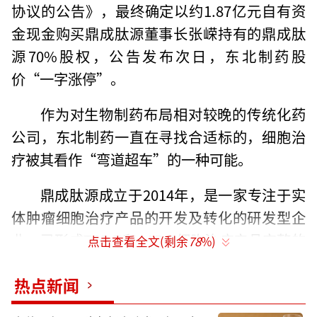
协议的公告》，最终确定以约1.87亿元自有资
金现金购买鼎成肽源董事长张嵘持有的鼎成肽
源70%股权，公告发布次日，东北制药股
价“一字涨停”。
作为对生物制药布局相对较晚的传统化药
公司，东北制药一直在寻找合适标的，细胞治
疗被其看作“弯道超车”的一种可能。
鼎成肽源成立于2014年，是一家专注于实
体肿瘤细胞治疗产品的开发及转化的研发型企
业，已形成TCR-T和CAR-T细胞治疗产品完整的
点击查看全文(剩余
78
%)
技术平台及产品转化体系，针对胰腺癌、结直
热点新闻
肠癌、胃癌、肝癌和脑胶质瘤，开发了靶向KR
AS突变、EGFRvIII、AFP和Claudin18.2等靶点