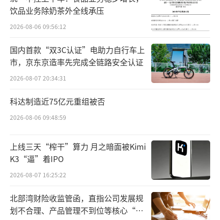
饮品业务除奶茶外全线承压
例如，TCR序列发现平台就是鼎成肽源最
2026-08-06 09:56:12
核心的技术平台，在平台支撑下，鼎成肽源有3
国内首款“双3C认证”电助力自行车上
0多个序列库储备，也奠定其未来产品转化的基
市，京东京造率先完成全链路安全认证
础。
2026-08-07 20:34:31
在公告中，东北制药提到，除了已布局的
科达制造近75亿元重组被否
十余条管线之外，鼎成肽源还具有成熟的DC疫
2026-08-06 09:48:59
苗、TILs等各类型实体肿瘤细胞治疗产品的开
发经验以及临床研究经验，产品转化成功的机
上线三天“榨干”算力 月之暗面被Kimi
率更大。
K3“逼”着IPO
2026-08-07 16:25:22
除了技术实力，资金问题也是研发型企业
不能回避的问题。
北部湾财险收监管函，直指公司发展规
划不合理、产品管理不到位等核心“痛