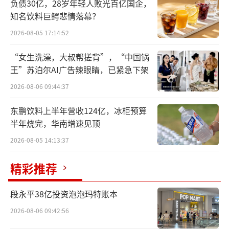
负债30亿，28岁年轻人败光百亿国企，
的TCR-T、TCR蛋白药和创新型CAR-T等10余款
知名饮料巨鳄悲情落幕？
细胞治疗产品。
2026-08-05 17:14:52
“女生洗澡，大叔帮搓背”，“中国锅
王”苏泊尔AI广告辣眼睛，已紧急下架
2026-08-06 09:44:37
鼎成肽源研发进度最靠前的两款产品分别
东鹏饮料上半年营收124亿，冰柜预算
是针对KRAS-G12D的TCR-T产品（DCTY110
半年烧完，华南增速见顶
2），适应症为晚期胰腺癌、结直肠癌等恶性实
2026-08-05 14:13:37
体肿瘤，以及针对脑胶质瘤的CAR-T产品（DCT
精彩推荐
Y0801），前者已于今年8月获CDE临床试验默
示许可，后者正在进行中美两地IND申请。
段永平38亿投资泡泡玛特账本
2026-08-06 09:42:56
东北制药表示，鼎成肽源的DCTY1102有望