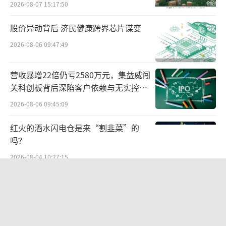
2026-08-07 15:17:50
股价异动背后 济民健康跨界芯片谋变
2026-08-06 09:47:49
营收暴增22倍仍亏2580万元，集益威闯
关科创板背后深陷客户依赖与无实控人
困局
2026-08-06 09:45:09
红火的酒水闪电仓是来“割韭菜”的
吗？
2026-08-04 10:27:15
此次收购蓝鸟生物的两大资本力量凯雷集
团与SK Capital均来头不小，凯雷集团（The C
两则公告，换来9个涨停板
arlyle Group）成立于1987年，总部位于美国
2026-08-06 09:53:41
华盛顿特区，是一家全球知名的投资公司，专