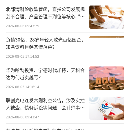
愈”的厚望。
北部湾财险收监管函，直指公司发展规
划不合理、产品管理不到位等核心“痛
然而，就实际情况来看，基因治疗产品高
点”
2026-08-06 09:43:25
昂的定价和狭窄的患者群体让蓝鸟生物推行商
业化变得十分困难。据统计资料显示，Zyntegl
负债30亿，28岁年轻人败光百亿国企，
知名饮料巨鳄悲情落幕？
o 2023年销售额为1670万美元，截至2024年11
月累计治疗35例患者；Lyfgenia仅完成4例患者
2026-08-05 17:14:52
治疗。三款疗法总销售额2023年为2910万美元
华为哈勃投资、宁德时代加持，天科合
（Zynteglo 1670万、Skysona 1240万）；Lyf
达为何越卖越亏？
genia虽与Vertex的CRISPR疗法同日获批，却
2026-08-05 14:16:14
因价格高出90万美元且因存在安全问题遭FDA
联创光电连发六则利空公告，涉及实控
发出黑框警告，市场份额被挤压。据统计，202
人被查、债务诉讼等问题，会计师事务
0—2023年蓝鸟生物累计净亏损超40亿美元，2
所曾出具“保留意见”
2026-08-06 09:43:47
023年研发费用2.3亿美元，营收仅927万美元。