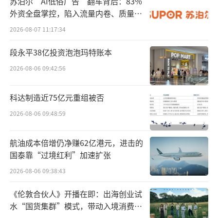
苏泊尔“AI低俗广告”翻车背后：83%
2025年收购前股价跌至0.7美元/股，市值缩水9
外资全盘掌控，陷入流量内卷、质量频
9.5%。即便公司曾通过人员精简、拆分剥离等
发的负循环
2026-08-07 11:17:34
方式降本，但现金流仍无法覆盖研发与运营，
最终蓝鸟生物选择了以地板价“卖身”。
段永平38亿投资泡泡玛特账本
2026-08-06 09:42:56
根据此次的收购协议，凯雷和SK Capital
将向蓝鸟生物提供资金，以促进蓝鸟生物治疗
科达制造近75亿元重组被否
镰状细胞病、β地中海贫血和脑肾上腺脑白质营
2026-08-06 09:48:59
养不良患者的基因疗法的商业化。据外媒最新
消息，蓝鸟生物股东将获得每股3美元的现金，
航油成本倍增仍净赚62亿港元，进击的
这意味着其股权价值为2916万美元；投资公司
国泰靠“过境红利”加速扩张
还提供了每股6.84美元的额外支付，这代表约6
2026-08-06 09:38:43
648万美元的付款，但条件是达到所约定的销售
《伦敦合伙人》开播在即：出海创业试
里程碑。最终总计，交易总额约1亿美元。
水“国货集群”模式，带动入境消费反
向种草