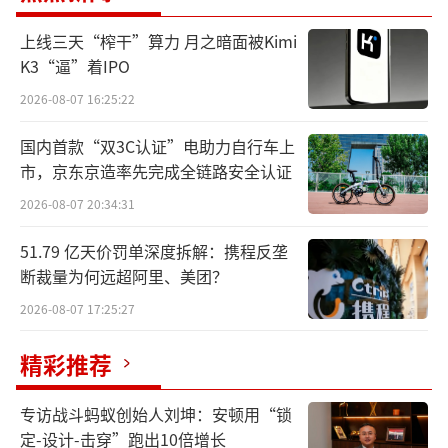
上线三天“榨干”算力 月之暗面被Kimi
K3“逼”着IPO
2026-08-07 16:25:22
基因疗法领域作为生物医药领域的前沿技
国内首款“双3C认证”电助力自行车上
术，近年来在罕见病和遗传病治疗中展现了极
市，京东京造率先完成全链路安全认证
具突破性的潜力。然而，细分赛道接连发生明
2026-08-07 20:34:31
星企业出售和大型MNC终止开发项目，势必引
51.79 亿天价罚单深度拆解：携程反垄
发业内对基因疗法商业化前景的担忧和思考。
断裁量为何远超阿里、美团？
基因治疗“独角兽”
商业化依然挑战重重
2026-08-07 17:25:27
成立于1992年4月的Bluebird Bio,Inc.（蓝
精彩推荐
鸟生物公司），最初名为Genetix Pharmaceut
专访战斗蚂蚁创始人刘坤：安顿用“锁
icals。公司由麻省理工学院教授Philippe Lebo
定-设计-击穿”跑出10倍增长