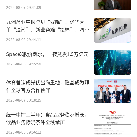
ulch和Irving London创立，总部位于美国马萨
2026-08-07 09:41:09
诸塞州剑桥市。2010年9月，公司更名为Blueb
ird Bio，并正式进入基因治疗领域。2013年6
九洲药业中报罕见“双降”：诺华大
单“退潮”、新业务难“接棒”，四大
月，Bluebird Bio在纳斯达克上市，筹集了1.1
难关待闯
6亿美元。Bluebird Bio曾是基因治疗领域的先
2026-08-06 09:44:11
锋，专注于开发针对严重遗传疾病和癌症的基
SpaceX股价跳水，一夜蒸发1.5万亿元
因疗法。
2026-08-06 09:45:59
2018年初，蓝鸟生物的股价一度飙升，峰
体育营销成光伏出海重地，隆基成为拜
值高达152美元/股，对应市值近300亿美元，成
仁全球官方合作伙伴
为全球领先的基因治疗开发公司之一。据悉，
2026-08-07 10:18:25
其核心产品Zynteglo（定价280万美元）、Sky
sona（300万美元）和Lyfgenia（310万美元）
统一中控上半年：食品业务稳步增长，
饮品业务除奶茶外全线承压
分别针对地中海贫血、脑肾上腺脑白质营养不
良和镰状细胞病，一度被行业寄予“一次性治
2026-08-06 09:56:12