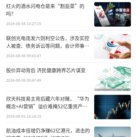
红火的酒水闪电仓是来“割韭菜”的
吗？
2024年，沃博联迎来了历史性的“至暗时
刻”：净利润亏损600多亿，负债总额较10年前
2026-08-04 10:27:15
翻了一倍，断臂式关店，股价历史性崩盘，市
联创光电连发六则利空公告，涉及实控
值10年蒸发90%，资本市场信任彻底丧失。
人被查、债务诉讼等问题，会计师事务
所曾出具“保留意见”
2026-08-06 09:43:47
股价异动背后 济民健康跨界芯片谋变
2026-08-06 09:47:49
欣天科技易主背后藏六年对赌，“华为
概念+AI营销”溢价难掩52亿重资产考
验
2026-08-05 14:14:15
航油成本倍增仍净赚62亿港元，进击的