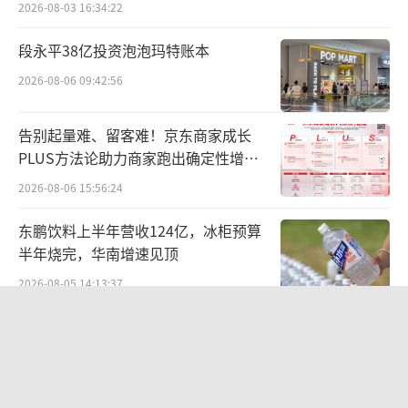
团沃尔格林，用153亿美元收购欧洲医药流
2026-08-03 16:34:22
通“一哥”联合博姿，合并形成后来的沃博
段永平38亿投资泡泡玛特账本
联。
2026-08-06 09:42:56
但这一轰轰烈烈的新起点，反倒成为其走
告别起量难、留客难！京东商家成长
下坡路的分水岭。
PLUS方法论助力商家跑出确定性增长
路径
首先，资本运作失衡。
2026-08-06 15:56:24
东鹏饮料上半年营收124亿，冰柜预算
半年烧完，华南增速见顶
2026-08-05 14:13:37
两则公告，换来9个涨停板
2026-08-06 09:53:41