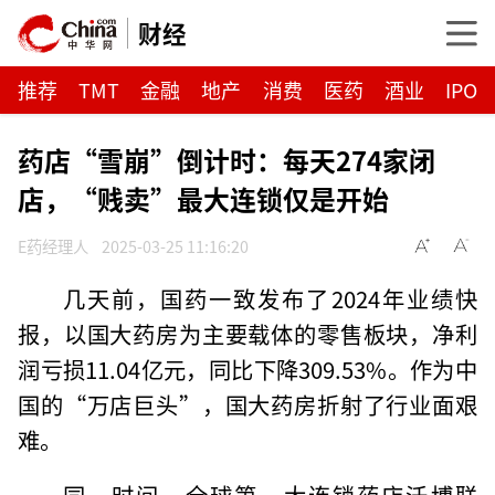
财经
推荐
TMT
金融
地产
消费
医药
酒业
IPO
药店“雪崩”倒计时：每天274家闭
店‌，“贱卖”最大连锁仅是开始
E药经理人
2025-03-25 11:16:20
几天前，国药一致发布了2024年业绩快
报，以国大药房为主要载体的零售板块，净利
润亏损11.04亿元，同比下降309.53%。作为中
国的“万店巨头”，国大药房折射了行业面艰
难。
同一时间，全球第一大连锁药店沃博联