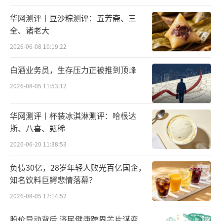
华网测评丨豆沙粽测评：五芳斋、三
全、诸老大
2026-06-08 10:19:22
白酒业务员，生存压力正被推到顶峰
2026-08-05 11:53:12
华网测评丨杯装冰淇淋测评：哈根达
斯、八喜、甄稀
2026-06-20 11:38:53
负债30亿，28岁年轻人败光百亿国企，
知名饮料巨鳄悲情落幕？
2026-08-05 17:14:52
股价异动背后 济民健康跨界芯片谋变