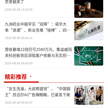
贡茶被卖了
2026-08-06 14:32:36
九洲药业中报罕见“双降”：诺华大
单“退潮”、新业务难“接棒”，四大
难关待闯
2026-08-06 09:44:11
营收暴增22倍仍亏2580万元，集益威闯
关科创板背后深陷客户依赖与无实控人
困局
2026-08-06 09:45:09
精彩推荐
“女生洗澡，大叔帮搓背”，“中国锅
王”苏泊尔AI广告辣眼睛，已紧急下架
2026-08-06 09:44:37