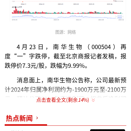
图源：网络
4月23日，南华生物（000504）再
度“一”字跌停，截至北京商报记者发稿，报
跌停价7.3元/股，跌幅为9.99%。
消息面上，南华生物公告称，公司最新预
计2024年归属净利润约为-1900万元至-2100万
元。预计公司2024年度净利润、扣非后净利润
点击查看全文(剩余
14
%)
均为负值且扣除后营业收入低于3亿元，在公司
2024年年度报告披露后，公司股票交易可能被
热点新闻
实施退市风险警示。
（责任编辑：zx0600）