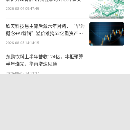
2026-08-06 09:47:49
欣天科技易主背后藏六年对赌，“华为
概念+AI营销”溢价难掩52亿重资产考
验
2026-08-05 14:14:15
东鹏饮料上半年营收124亿，冰柜预算
半年烧完，华南增速见顶
2026-08-05 14:13:37
北部湾财险收监管函，直指公司发展规
划不合理、产品管理不到位等核心“痛
点”
2026-08-06 09:43:25
“超女”陈西贝被曝售假：百元羽绒服
号称鹅绒实为廉价飞丝，直播间卖出超