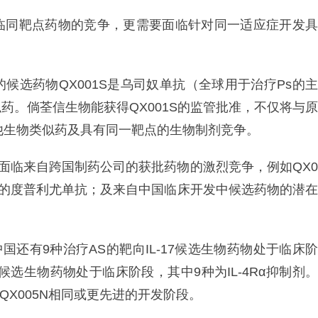
临同靶点药物的竞争，更需要面临针对同一适应症开发具
候选药物QX001S是乌司奴单抗（全球用于治疗Ps的主
药。倘荃信生物能获得QX001S的监管批准，不仅将与原
的其他生物类似药及具有同一靶点的生物制剂竞争。
N将面临来自跨国制药公司的获批药物的激烈竞争，例如QX0
5N的度普利尤单抗；及来自中国临床开发中候选药物的潜在
国还有9种治疗AS的靶向IL-17候选生物药物处于临床阶
的候选生物药物处于临床阶段，其中9种为IL-4Rα抑制剂。
QX005N相同或更先进的开发阶段。