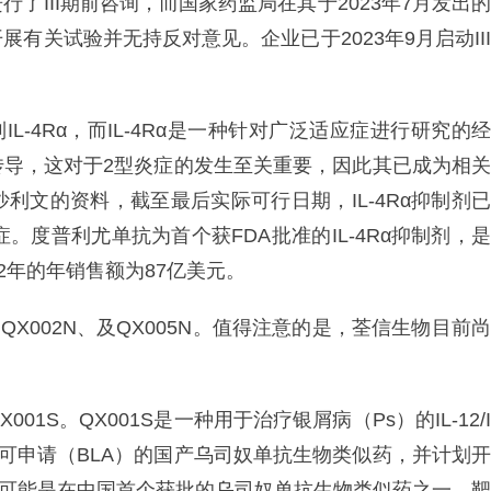
了III期前咨询，而国家药监局在其于2023年7月发出的
有关试验并无持反对意见。企业已于2023年9月启动III
L-4Rα，而IL-4Rα是一种针对广泛适应症进行研究的经
3的信号传导，这对于2型炎症的发生至关重要，因此其已成为相关
利文的资料，截至最后实际可行日期，IL-4Rα抑制剂已
。度普利尤单抗为首个获FDA批准的IL-4Rα抑制剂，是
2年的年销售额为87亿美元。
QX002N、及QX005N。值得注意的是，荃信生物目前尚
1S。QX001S是一种用于治疗银屑病（Ps）的IL-12/I
品许可申请（BLA）的国产乌司奴单抗生物类似药，并计划开
1S可能是在中国首个获批的乌司奴单抗生物类似药之一，靶