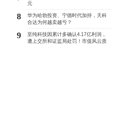
元
8
华为哈勃投资、宁德时代加持，天科
合达为何越卖越亏？
9
至纯科技因累计多确认4.17亿利润，
遭上交所和证监局处罚！市值风云质
疑其财务问题，遭巨额索赔！