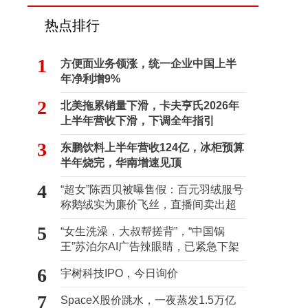
热点排行
1
方便面业务领涨，统一企业中国上半
年净利增9%
2
北美拖累销量下滑，卡夫亨氏2026年
上半年营收下滑，下调全年指引
3
东鹏饮料上半年营收124亿，冰柜预算
半年烧完，华南增速见顶
4
“超女”陈西贝被曝售假：百元羽绒服号
称鹅绒实为廉价飞丝，直播间卖出超
百万元
5
“女生洗澡，大叔帮搓背”，“中国锅
王”苏泊尔AI广告辣眼睛，已紧急下架
6
宇树科技IPO，今日询价
7
SpaceX股价跳水，一夜蒸发1.5万亿