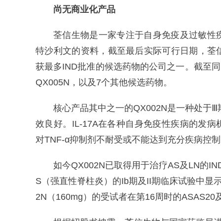
尚无商业化产品
荃信生物是一家专注于自身免疫及过敏性
特沙利文的资料，截至最后实际可行日期，荃
获最多IND批准的候选药物的公司之一。截至同
QX005N，以及7个其他候选药物。
核心产品其中之一的QX002N是一种处于Ⅲ
效良好。IL-17A在各种自身免疫性疾病的发病
对TNF-α抑制剂不耐受或不能达到充分疾病控
如今QX002N已取得用于治疗AS及LN的I
S（强直性脊柱炎）的Ib期及II期临床试验中显
2N（160mg）的受试者在第16周时的ASAS20及