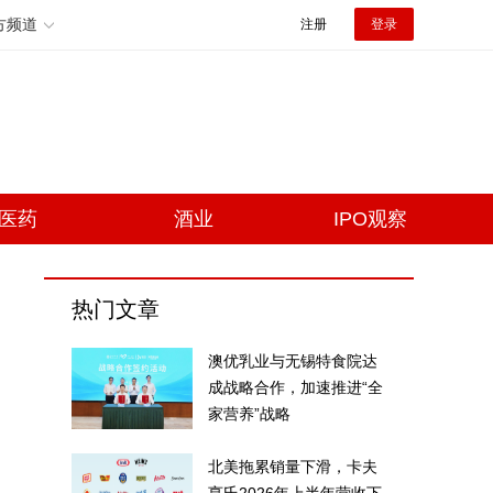
方频道
注册
登录
医药
酒业
IPO观察
热门文章
澳优乳业与无锡特食院达
成战略合作，加速推进“全
家营养”战略
北美拖累销量下滑，卡夫