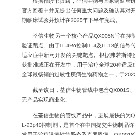
根据招股书披露，荃信生物与国家药监局进行
官方回覆中并无提出任何重大问题及确认其对开展
期临床试验并预计在2025年下半年完成。
荃信生物另一个核心产品QX005N旨在抑制I
验证靶点。由于IL-4Rα控制IL-4及IL-1
适应症中新药开发的关键靶点。根据弗若斯特沙
获批准或正在开发中，用于治疗全球20种适应症
全球最畅销的过敏性疾病生物药物之一，于202
截至该日，荃信生物管线中包含QX001S、
无产品实现商业化。
在荃信生物的管线产品中，进展最快的为QX00
L-23p40抑制剂，是首个在中国提交生物制
发用于治疗溃疡性结肠炎及克罗恩病。QX00