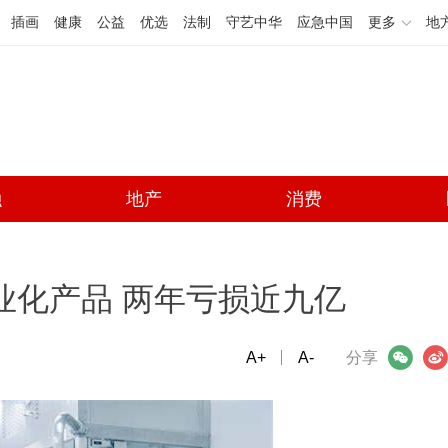
插画
健康
公益
优选
法制
守艺中华
应急中国
更多
地
融
地产
消费
业化产品 两年亏损近九亿
A+
微信
A-
微博
分享