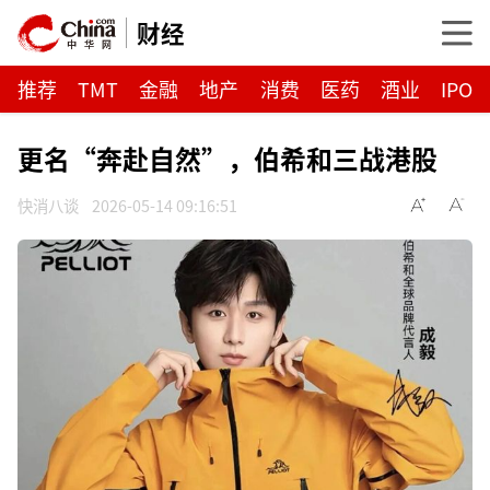
财经
推荐
TMT
金融
地产
消费
医药
酒业
IPO
更名“奔赴自然”，伯希和三战港股
快消八谈
2026-05-14 09:16:51