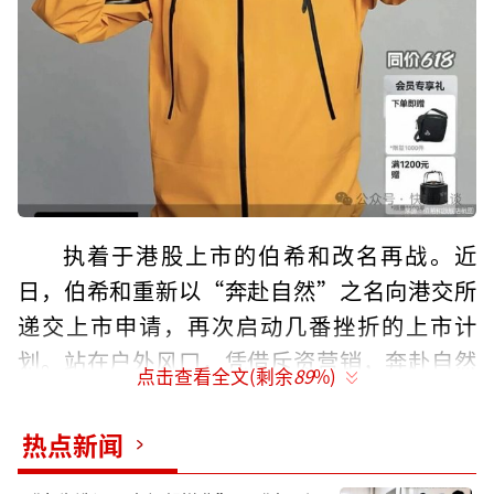
执着于港股上市的伯希和改名再战。近
日，伯希和重新以“奔赴自然”之名向港交所
递交上市申请，再次启动几番挫折的上市计
划。站在户外风口，凭借斥资营销，奔赴自然
点击查看全文(剩余
89
%)
近两年的业绩一路高涨。而当不事生产、质量
难控、库存只增不减等问题摆在奔赴自然面
热点新闻
前，如何打好长期增长这张牌，其或许应该将