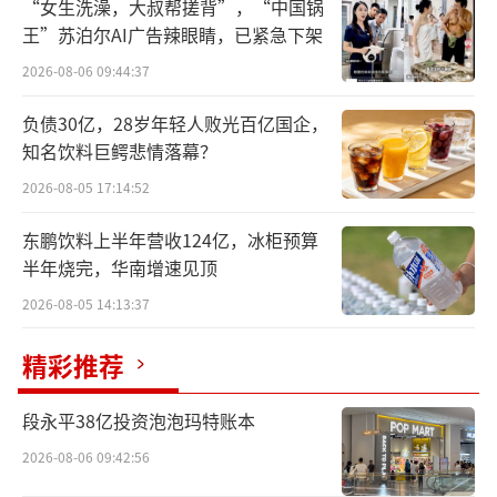
更多的注意力放在研发创新层面。
“女生洗澡，大叔帮搓背”，“中国锅
王”苏泊尔AI广告辣眼睛，已紧急下架
更名再赴港
2026-08-06 09:44:37
奔赴自然于近日向港交所主板提交了更新
负债30亿，28岁年轻人败光百亿国企，
后的招股申请文件，中金公司与中信证券担任
知名饮料巨鳄悲情落幕？
联席保荐人。这并非奔赴自然首次递交申请寻
2026-08-05 17:14:52
求赴港上市，在此之前，奔赴自然曾于2025年4
东鹏饮料上半年营收124亿，冰柜预算
月、11月两次递交招股书，均以失效告终。
半年烧完，华南增速见顶
2026-08-05 14:13:37
对于接连两次上市文件失效的原因，奔赴
自然没有过多解释。在盘古智库研究院高级研
精彩推荐
究员江瀚看来，奔赴自然寻求港股上市或为了
拓宽融资渠道，获取更多的资金支持。香港市
段永平38亿投资泡泡玛特账本
场作为国际金融中心，吸引了全球投资者的关
2026-08-06 09:42:56
注，能够为公司提供更广泛的融资机会。同