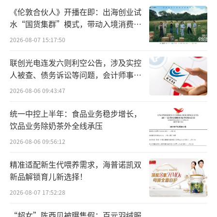
《伦敦合伙人》开播在即：出海创业试
时，港股市场相对更加开放和国际化，能够帮
水“国货集群”模式，带动入境消费反
助A股公司提升国际知名度和品牌影响力。通过
向种草
2026-08-07 15:17:50
在香港上市，公司可以更好地进入国际市场，
拓展海外业务。
联创光电连发六则利空公告，涉及实控
人被查、债务诉讼等问题，会计师事务
更名再次递交申请的背后，和此前“伯希
所曾出具“保留意见”
2026-08-06 09:43:47
和”名称陷入争议有关。在今年1月26日，“伯
统一中控上半年：食品业务稳步增长，
希和户外运动集团股份有限公司”正式更名
饮品业务除奶茶外全线承压
为“奔赴自然户外运动集团股份有限公司”。
2026-08-06 09:56:12
奔赴自然，定位为中国高性能户外生活方
精准适配新生代喂养需求，海普诺凯双
式品牌，核心品牌伯希和创立于2012年，提供
新品解锁育儿新选择！
涵盖服装、鞋类以及装备和配饰，在社交平台
2026-08-07 17:52:28
及消费市场中常被称作“始祖鸟平替”。从伯
“超女”陈西贝被曝售假：百元羽绒服