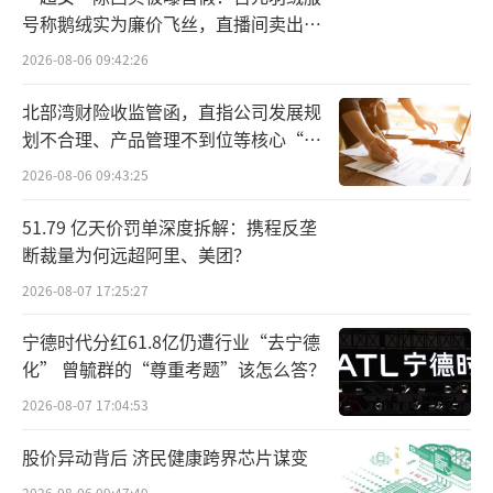
希和品牌旗舰店内信息来看，其冲锋衣产品单
号称鹅绒实为廉价飞丝，直播间卖出超
价在600元上下，少部分价格上探到千元；T恤
百万元
2026-08-06 09:42:26
等产品价格在300元以内。
北部湾财险收监管函，直指公司发展规
值得一提的是，从奔赴自然披露的业绩情
划不合理、产品管理不到位等核心“痛
况来看，增长不慢。根据招股书数据，2023—2
点”
2026-08-06 09:43:25
025年，奔赴自然的营收规模从9.08亿元跃升至
51.79 亿天价罚单深度拆解：携程反垄
27.93亿元，年复合增长率高达75.38%；同期
断裁量为何远超阿里、美团？
净利润也从1.52亿元增至3.56亿元。
2026-08-07 17:25:27
营销遇上风口
宁德时代分红61.8亿仍遭行业“去宁德
化” 曾毓群的“尊重考题”该怎么答？
奔赴自然高增长背后，斥资营销加户外市
场火爆成为关键因素。
2026-08-07 17:04:53
股价异动背后 济民健康跨界芯片谋变
在近三年发展中，奔赴自然没少在营销层
2026-08-06 09:47:49