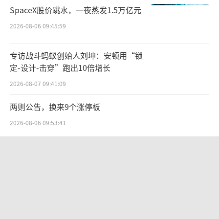
SpaceX股价跳水，一夜蒸发1.5万亿元
023—2025年，其销售及分销开支从2.77亿元一
路增长至10.59亿元。根据公开数据，截至2025
2026-08-06 09:45:59
年10月28日，伯希和品牌相关视频在抖音累计
专访战斗蚂蚁创始人刘坤：安顿用“锁
播放超30亿次，小红书相关讨论量突破2亿。线
定-设计-击穿”跑出10倍增长
下方面，品牌已与超过25个户外团体合作，举
2026-08-07 09:41:09
办约120场活动，涵盖从徒步到雪山攀登等多种
户外场景。与此同时，品牌持续强化专业户外
两则公告，换来9个涨停板
形象，通过“7+2计划”运动员赞助、户外社群
2026-08-06 09:53:41
联动等方式深化专业认知。
华为哈勃投资、宁德时代加持，天科合
频繁的营销让奔赴自然的营销费用一路高
达为何越卖越亏？
涨。根据招股书数据，2023—2025年，奔赴自
2026-08-05 14:16:14
然销售及分销开支从2.77亿元一路飙升至10.59
九洲药业中报罕见“双降”：诺华大
亿元。
单“退潮”、新业务难“接棒”，四大