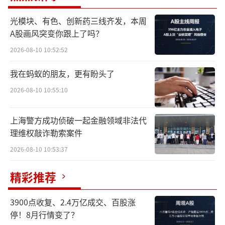
光模块、有色、创新药三线齐发，本周
A股画风突变你跟上了吗？
2026-08-10 10:52:52
我在蚂蚁的朋友，更有盼头了
鲟龙科技创立于2003年4月，借助于杭州千
2026-08-10 10:55:10
岛湖优质水资源，养育水中”活化石"——鲟
鱼，加工奢华盛宴美食——鱼子酱，生产高品质
上海警方成功侦破一起金融领域非法代
鲟鱼产品。
理维权敲诈勒索案件
2026-08-10 10:53:37
鲟龙科技称，旗下鱼子酱品牌卡露伽，甄
选优质鲟鱼卵，经轻微盐渍后保留其清香。鲟
精彩推荐
鱼肉及鱼副产品系列——“千岛寻龙”，将名贵
鲟鱼开发为美味。
3900点收复、2.4万亿成交、百股涨
停！8月行情变了？