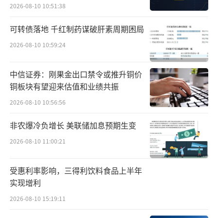
招股书显示，卡露伽已进入全球46个国家
2026-08-10 10:51:38
和地区，是多家巴黎和纽约米其林三星餐厅的
可转债落地 千红制药谋破肝素周期困局
甄选食材，也给德国汉莎航空头等舱、国泰航
空、新加坡航空提供食物，“千岛寻龙”与海
2026-08-10 10:59:24
底捞达成深度合作。
中信证券：刚果金出口禁令或推升铜价
根据灼识咨询的资料，鲟龙科技自2015年
铜板块有望迎来估值和业绩共振
以来连续11年实现鱼子酱销量全球第一。
2026-08-10 10:56:56
非农爆冷负增长 美联储加息预期生变
2021年至2025年，鲟龙科技的鱼子酱销量
持续占据全球市场的30%以上，2025年达到36.
2026-08-10 11:00:21
1%。当年，全球第二大企业市占率为8%，鲟
受惠利率影响，三得利饮料食品上半年
龙科技的鱼子酱全球市占率是第二名的4.5倍。
实现增利
鲟龙科技一直在赚钱。2022年至2025年，
2026-08-10 15:19:11
公司实现的营业收入分别为4.91亿元、5.77亿