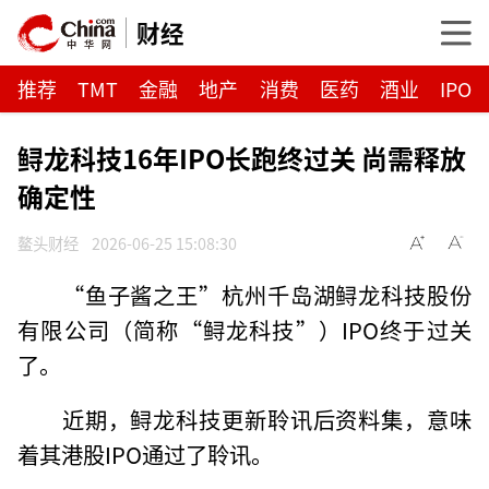
财经
推荐
TMT
金融
地产
消费
医药
酒业
IPO
鲟龙科技16年IPO长跑终过关 尚需释放
确定性
鳌头财经
2026-06-25 15:08:30
“鱼子酱之王”杭州千岛湖鲟龙科技股份
有限公司（简称“鲟龙科技”）IPO终于过关
了。
近期，鲟龙科技更新聆讯后资料集，意味
着其港股IPO通过了聆讯。