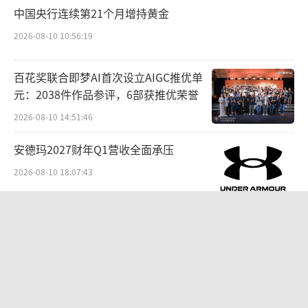
鲟龙科技产品销售高度依赖海外市场。202
中国央行连续第21个月增持黄金
3年至2025年，公司海外销售收入从4.43亿元增
2026-08-10 10:56:19
至6.44亿元，占总收入的比例从76.7%攀升至8
3.8%。
百花奖联合即梦AI首次设立AIGC推优单
元：2038件作品参评，6部获推优荣誉
美国是鲟龙科技最大的单一市场，2025年
2026-08-10 14:51:46
贡献收入2.16亿元，占比达28.0%；德国、法
国、俄罗斯等欧洲国家合计约占29.8%。
安德玛2027财年Q1营收全面承压
2026-08-10 18:07:43
在海外市场，鲟龙科技以第三方品牌为
主，即贴牌销售。2025年，公司海外销售以自
“超女”陈西贝被曝售假：百元羽绒服
有品牌销售的收入占比仅为15.2%，以第三方
号称鹅绒实为廉价飞丝，直播间卖出超
品牌销售的收入占比为68.6%。
百万元
2026-08-06 09:42:26
鲟龙科技的鱼子酱销量虽然稳坐全球头把
贝肯能源二次“易主”：原实控人溢价
40%“清仓”离场，潘兵联合新洋丰、
交椅，但在高度依赖的海外市场以贴牌方式销