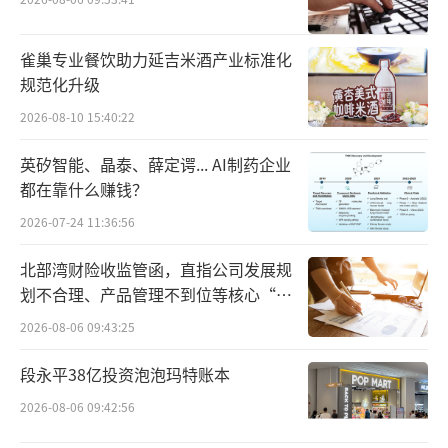
技的隐患。
雀巢专业餐饮助力延吉米酒产业标准化
鲟龙科技产品结构过于单一。2023年至20
规范化升级
25年，公司鱼子酱产品收入分别为5.23亿元、
2026-08-10 15:40:22
6.14亿元、6.98亿元，占公司营收的比重分别
英矽智能、晶泰、薛定谔... AI制药企业
为90.6%、91.8%、90.8%。
都在靠什么赚钱？
鱼子酱大单品贡献超过90%收入，意味着
2026-07-24 11:36:56
公司将生存发展的命脉寄托在单一产品之上。
北部湾财险收监管函，直指公司发展规
划不合理、产品管理不到位等核心“痛
从品牌角度看，鲟龙科技宣扬的自有品
点”
2026-08-06 09:43:25
牌“卡露伽”全球知名度有限，市场话语权较
弱。2025年，公司自有品牌销售收入占比仅31.
段永平38亿投资泡泡玛特账本
4%。
2026-08-06 09:42:56