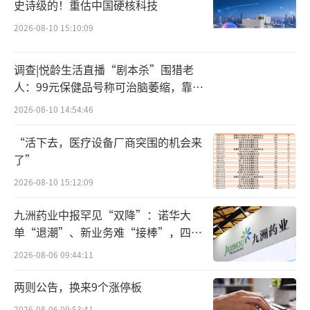
史诗级的！重估中国硬核科技
元、6.69亿元、7.69亿元，同比增速均稳定在
2026-08-10 15:10:09
两位数。同期，公司实现的归母净利润分别为
2.30亿元、2.70亿元、3.08亿元、3.63亿元，
调查|悦龄生活直播“剧本杀”围猎老
保持了两位数的速度增长。
人：99元保健品号称可治脑萎缩，靠鸡
蛋拉新一年开近两万家店
2026-08-10 14:54:46
鲟龙科技的净利率较高。2022年至2025
年，公司净利率分别为47.54%、47.28%、48.
“活下去，医疗设备厂商突围的机会来
43%、47.47%，稳定在47%左右。
了”
2026-08-10 15:12:09
A股市场上，食品板块，年度净利率超过4
九洲药业中报罕见“双降”：诺华大
7%的公司，只有贵州茅台一家。从这一指标
单“退潮”、新业务难“接棒”，四大
看，鲟龙科技的盈利能力与贵州茅台比肩。
难关待闯
2026-08-06 09:44:11
亮眼业绩难掩多重隐患
两则公告，换来9个涨停板
IPO过关，亮眼业绩，这些难以掩盖鲟龙科
2026-08-06 09:53:41