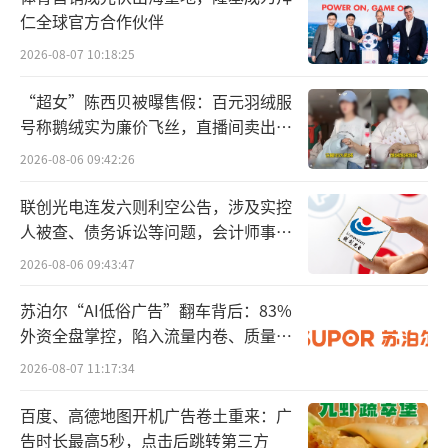
（MDCK细胞）已进入III期临床阶段，多条管线
仁全球官方合作伙伴
同步推进，对研发及运营资金形成持续需求。
2026-08-07 10:18:25
“超女”陈西贝被曝售假：百元羽绒服
从公司披露的财务数据来看，2025年研发
号称鹅绒实为廉价飞丝，直播间卖出超
投入约1.33亿元，占营业收入比重进一步提
百万元
2026-08-06 09:42:26
升，研发团队规模亦由2020年的59人扩展至20
25年末的143人，反映出公司研发体系持续扩容
联创光电连发六则利空公告，涉及实控
及对长期研发投入的依赖程度逐步增强。
人被查、债务诉讼等问题，会计师事务
所曾出具“保留意见”
2026-08-06 09:43:47
第二，“A+H”融资路径加速成型。2025
苏泊尔“AI低俗广告”翻车背后：83%
年以来，中国生物医药企业赴港上市明显提
外资全盘掌控，陷入流量内卷、质量频
速。仅2025年11月就有15家医药企业递表港交
发的负循环
2026-08-07 11:17:34
所，恒瑞医药、百利天恒、迈威生物等A股上市
公司亦相继推进“A+H”布局。
百度、高德地图开机广告卷土重来：广
告时长最高5秒，点击后跳转第三方