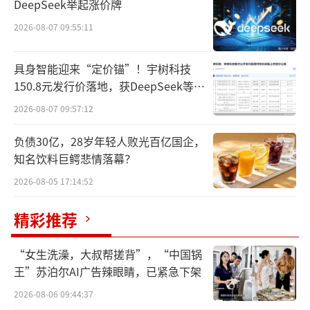
DeepSeek举起涨价牌
2026-08-07 09:55:11
具身智能迎来“定价锚”！宇树科技
150.8元发行价落地，获DeepSeek等豪
华战配加持
2026-08-07 09:57:12
负债30亿，28岁年轻人败光百亿国企，
知名饮料巨鳄悲情落幕？
2026-08-05 17:14:52
欧林生物2023-2025年合并损益及其他全面收入表
精彩推荐
管线资金需求凸显，A+H路径提速落地
“女生洗澡，大叔帮搓背”，“中国锅
要理解欧林生物二次递表的逻辑，需要将
王”苏泊尔AI广告辣眼睛，已紧急下架
其置于三个相互交织的背景中来看。
2026-08-06 09:44:37