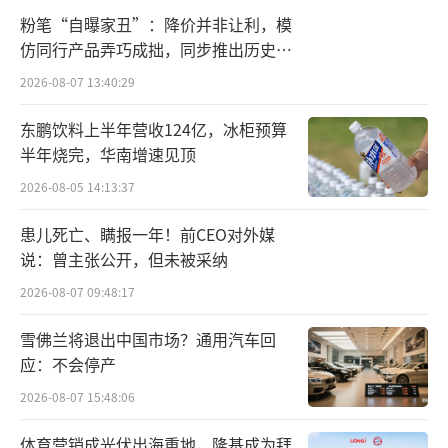
第一，创新管线进入高投入兑现周期。根
粉笔“自曝家丑”：降价并非让利，模
据招股书披露，公司核心策略包括推进后期管
仿同行产品弄巧成拙，同步推出历史学
线产品（尤其是rFSAV及四价流感病毒裂解疫
员退费方案
2026-08-07 13:40:29
苗）的临床及商业化进程，开发多项在研候选
东鹏饮料上半年营收124亿，冰柜预算
疫苗，并维持吸附破伤风疫苗等成熟产品的市
半年烧完，华南增速见顶
场地位。这一结构的共同特征在于研发与商业
2026-08-05 14:13:37
化并行推进，需要大量、持续且长周期的资金
投入。
患儿死亡、瞒报一年！前CEO对外媒
说：曾主张公开，但未被采纳
以金葡菌疫苗为例，该产品已完成约6000
2026-08-07 09:48:17
例Ⅲ期临床入组，并进入数据读出与分析阶
雪佛兰将退出中国市场？通用汽车回
段；后续从临床向注册申报及商业化衔接过程
应：不会停产
中，生产体系建设、注册推进及市场准备等环
2026-08-07 15:48:06
节仍需持续投入。与此同时，幽门螺杆菌疫苗
正在推进临床试验申请（IND），四价流感疫苗
体育营销成光伏出海重地，隆基成为拜