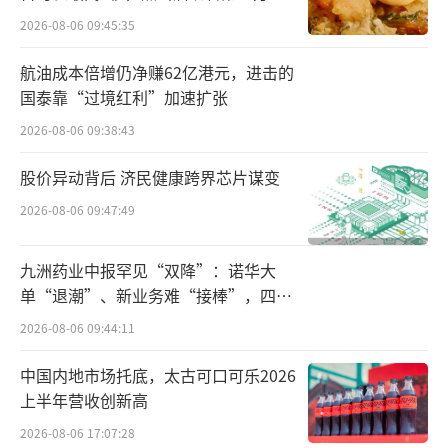
这一趋势背后，是行业整体进入高投入、
2026-08-06 09:45:35
长周期、多管线并行的发展阶段，单一资本市
航油成本倍增仍净赚62亿港元，进击的
场在融资规模与结构灵活性上的边际约束逐步
国泰靠“过境红利”加速扩张
显现。相比之下，港股在投资者结构、创新资
2026-08-06 09:38:43
产定价及再融资机制方面更具差异化优势，使
其成为A股企业的重要补充融资渠道，“A+
股价异动背后 济民健康跨界芯片谋变
H”逐渐成为阶段性资本结构优化的常见路径。
2026-08-06 09:47:49
第三，“A+H”成为国际化战略的外延工
九洲药业中报罕见“双降”：诺华大
具。公司管理层曾在公开采访中提及，“A+
单“退潮”、新业务难“接棒”，四大
H”双平台布局是其“双向国际化”战略的重要
难关待闯
2026-08-06 09:44:11
组成部分。在这一框架下，A股市场主要支撑国
中国内地市场托底，太古可口可乐2026
内研发投入与商业化基础，而港股平台则强化
上半年营收创新高
与国际资本及产业资源的连接能力。
2026-08-06 17:07:28