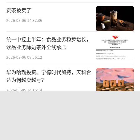
对于疫苗企业而言，国际化不仅包括产品
贡茶被卖了
出海，还涉及临床合作、技术引进、授权交易
2026-08-06 14:32:36
及海外注册体系对接等多维度能力建设。更具
国际投资者参与度的资本平台，有助于提升企
统一中控上半年：食品业务稳步增长，
业在全球合作中的融资效率与沟通效率。
饮品业务除奶茶外全线承压
2026-08-06 09:56:12
从整体逻辑看，研发投入加深推动资金需
求上升，单一市场融资能力边际受限促使企业
华为哈勃投资、宁德时代加持，天科合
达为何越卖越亏？
寻求港股补充通道，而国际化融资能力又进一
步反哺全球临床与商业化布局，最终共同作用
2026-08-05 14:16:14
于管线价值释放。
中报暴增777%-991%！多氟多涨停背
后：二季度利润环比暴跌50%-80%，
二次递表，正是这一循环在当前阶段的体
是黄金坑还是陷阱？
2026-08-07 10:05:35
现。
贝肯能源二次“易主”：原实控人溢价