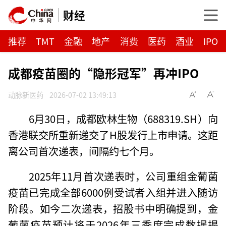
财经
推荐
TMT
金融
地产
消费
医药
酒业
IPO
成都疫苗圈的“隐形冠军”再冲IPO
动脉新医药
2026-07-02 13:49:13
6月30日，成都欧林生物（688319.SH）向
香港联交所重新递交了H股发行上市申请。这距
离公司首次递表，间隔约七个月。
2025年11月首次递表时，公司重组金葡菌
疫苗已完成全部6000例受试者入组并进入随访
阶段。如今二次递表，招股书中明确提到，金
葡菌疫苗预计将于2026年三季度完成数据揭