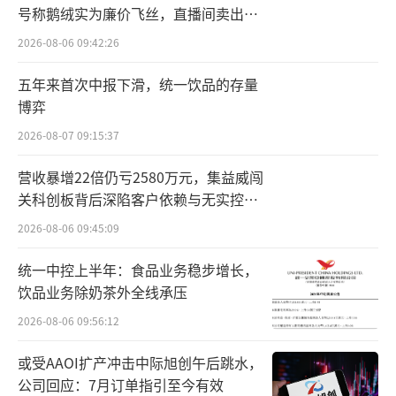
号称鹅绒实为廉价飞丝，直播间卖出超
导致火灾“视频里看是屋顶先着火，大概率是
百万元
2026-08-06 09:42:26
线路问题，真实原因还得看消防部门判断。”
五年来首次中报下滑，统一饮品的存量
据了解，汽车销售店内大概有7辆车，已被
博弈
完全烧毁。
2026-08-07 09:15:37
另外，就在近日，一位江西网友曾在社交
营收暴增22倍仍亏2580万元，集益威闯
媒体上发视频称，自己51岁的父亲驾驶着一辆
关科创板背后深陷客户依赖与无实控人
困局
刚买了不到一个月的比亚迪新车，在载客路途
2026-08-06 09:45:09
中发生电池漏电，被送往医院后诊断为脑干出
统一中控上半年：食品业务稳步增长，
血、吸入性肺炎、电击伤，住进重症监护室(IC
饮品业务除奶茶外全线承压
U)。
2026-08-06 09:56:12
或受AAOI扩产冲击中际旭创午后跳水，
公司回应：7月订单指引至今有效