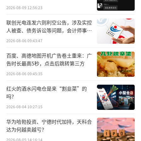
贵的拿”
2026-08-09 12:56:23
联创光电连发六则利空公告，涉及实控
人被查、债务诉讼等问题，会计师事务
所曾出具“保留意见”
2026-08-06 09:43:47
百度、高德地图开机广告卷土重来：广
告时长最高5秒，点击后跳转第三方
2026-08-06 09:45:35
红火的酒水闪电仓是来“割韭菜”的
吗？
此前报道显示，5月16日凌晨，福建省福州
市闽侯县一比亚迪4S店发生火灾。根据网络上
2026-08-04 10:27:15
流传的视频，火灾现场火势迅猛，火光冲天并
华为哈勃投资、宁德时代加持，天科合
伴有巨响，展厅被烧至只剩框架。
达为何越卖越亏？
2026-08-05 14:16:14