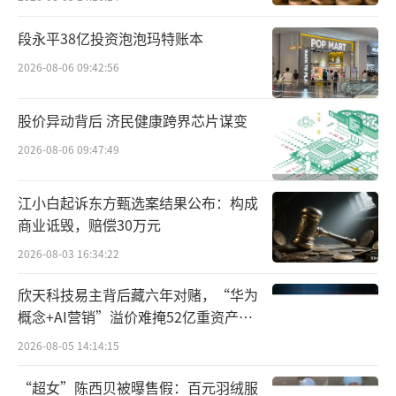
据福建电视台报道，福州消防回应称，5月
16日0时32分，福州市消防救援支队指挥中心接
段永平38亿投资泡泡玛特账本
到报警称，闽侯县青口镇兰圃靠高速出口处一
2026-08-06 09:42:56
汽车销售维修点发生火灾，支队立即调派2个消
防救援站，7辆消防车，29名消防救援人员赶赴
股价异动背后 济民健康跨界芯片谋变
现场处置，1时18分明火基本被扑灭，燃烧物质
2026-08-06 09:47:49
为展厅内停放的电动汽车，未造成人员伤亡。
江小白起诉东方甄选案结果公布：构成
根据报道，展厅汽车基本烧毁，大厅烧得
商业诋毁，赔偿30万元
只剩骨架，4S店外围多车受损严重。
2026-08-03 16:34:22
“当时火太大了，消防队员没办法靠近。
欣天科技易主背后藏六年对赌，“华为
概念+AI营销”溢价难掩52亿重资产考
而且里面都是新能源车，电池也跟着起火，不
验
好灭火。”一名目击者说。
2026-08-05 14:14:15
“超女”陈西贝被曝售假：百元羽绒服
据知情人士透露，怀疑是顶楼电路出问题