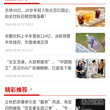
步判断起火位置位于二楼的办公室或楼顶，不
排除是线路短路或老化引发起火。
负债30亿，28岁年轻人败光百亿国企，
知名饮料巨鳄悲情落幕？
同时，通过对后台数据进行调取查看，展
2026-08-05 17:14:52
厅车辆的电池均无异常情况，也排除了车辆引
发的可能。此外，经向消防了解，“燃烧物
东鹏饮料上半年营收124亿，冰柜预算
半年烧完，华南增速见顶
质”并不是指“起火源”，属于两个不同的概
2026-08-05 14:13:37
念。我们对此事深表关切，也将积极配合相关
部门的进一步调查。
“女生洗澡，大叔帮搓背”，“中国锅
王”苏泊尔AI广告辣眼睛，已紧急下架
2026-08-06 09:44:37
精彩推荐
立秋奶茶爆单引发“截单”风波，淘宝
闪购被指“优先拿友商订单”、“专挑