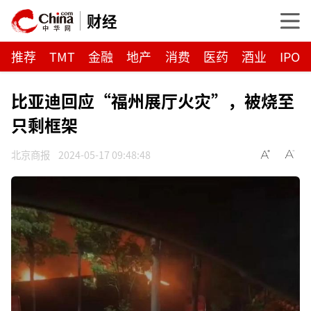
财经
推荐
TMT
金融
地产
消费
医药
酒业
IPO
比亚迪回应“福州展厅火灾”，被烧至
只剩框架
北京商报
2024-05-17 09:48:48