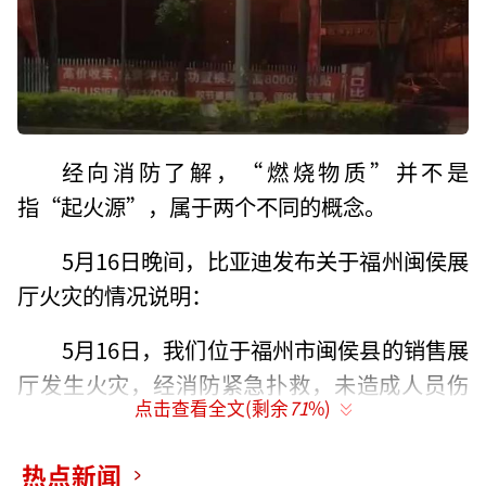
经向消防了解，“燃烧物质”并不是
指“起火源”，属于两个不同的概念。
5月16日晚间，比亚迪发布关于福州闽侯展
厅火灾的情况说明：
5月16日，我们位于福州市闽侯县的销售展
厅发生火灾，经消防紧急扑救，未造成人员伤
点击查看全文(剩余
71
%)
亡。从相关视频看，在火灾初始阶段，明火位
于二楼楼顶，一楼的展车玻璃大厅无明火，初
热点新闻