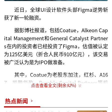
近日，全球UI设计软件头部Figma逆势斩
获了新一轮融资。
据彭博社报道，包括Coatue，Alkeon Cap
ital Management和General Catalyst Partner
s在内的投资者已经投资了Figma，估值被认定
为125亿美元（折合人民币910亿元），该交易
被广泛认为是为IPO做准备。
其中，Coatue为老股东加注，红杉、A16
Z、凯鹏华盈、Durable Capital Partners等机
点击查看全文(剩余
92
%)
构也继续追投，资方还包括对冲基金SurgoCap
Partners，Atlassian Corp.，Fidelity，Frankl
热点新闻
in Venture Partners，Iconiq，Thrive Capital