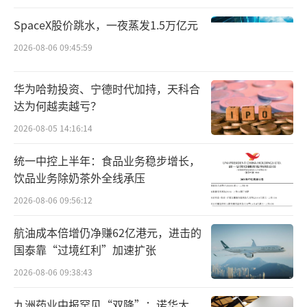
Figma成功的故事，得益于技术的革新，
SpaceX股价跳水，一夜蒸发1.5万亿元
也有对市场需求的精准把握。2012年，两位布
2026-08-06 09:45:59
朗大学的学生迪伦·菲尔德（Dylan Field）和
艾文·华莱士（Evan Wallace）带着对设计工
华为哈勃投资、宁德时代加持，天科合
具未来的憧憬，创立了Figma。
达为何越卖越亏？
2026-08-05 14:16:14
彼时，设计工具市场几乎被Adobe等巨头
统一中控上半年：食品业务稳步增长，
垄断，且传统设计工具的本地化操作降低了协
饮品业务除奶茶外全线承压
作效率，Figma的愿景是打破这一局面。他们
2026-08-06 09:56:12
看到了HTML5带来的跨平台协作的潜力，决心
打造一款基于浏览器的在线设计工具。
航油成本倍增仍净赚62亿港元，进击的
国泰靠“过境红利”加速扩张
但创业起步并不平顺：空有概念，产品规
2026-08-06 09:38:43
划方向、商业模式都不清晰。一次关键的建议
九洲药业中报罕见“双降”：诺华大