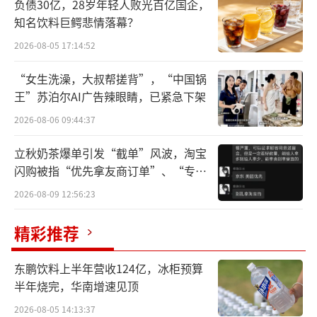
负债30亿，28岁年轻人败光百亿国企，
等。据悉，苹果公司高管Eddy Cue也进行了投
知名饮料巨鳄悲情落幕？
资。
2026-08-05 17:14:52
据Figma发言人称，该笔交易是老股出售
“女生洗澡，大叔帮搓背”，“中国锅
且已经完成，涉及现任和前任员工以及其他股
王”苏泊尔AI广告辣眼睛，已紧急下架
权持有人。这意味着背后不少人实现退出，一
2026-08-06 09:44:37
些员工或许自此实现财富自由。
立秋奶茶爆单引发“截单”风波，淘宝
但注意，相较于巅峰时期200亿美元估值，
闪购被指“优先拿友商订单”、“专挑
贵的拿”
本轮的估值几近腰斩。
2026-08-09 12:56:23
2022年9月，Adobe曾计划以的200亿美元
精彩推荐
的天价收购Figma，震惊整个华尔街，该交易
东鹏饮料上半年营收124亿，冰柜预算
价不仅是Adobe自1982年成立以来的最大收
半年烧完，华南增速见顶
购，也创造了设计行业彼时止最大一笔收购。
2026-08-05 14:13:37