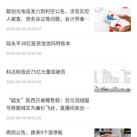
然而，Adobe的收购计划最终因所谓
联创光电连发六则利空公告，涉及实控
的“监管挑战”而告吹。背后早期投资者们，
人被查、债务诉讼等问题，会计师事务
眼瞅着迅速膨胀的数百倍回报惨遭近半砍，其
所曾出具“保留意见”
2026-08-06 09:43:47
心情复杂程度可想而知。
段永平38亿投资泡泡玛特账本
如今随着Figma新的融资消息传来，其最
2026-08-06 09:42:56
新估值也回落至合理区间，一道伴随着市场从
狂热回归冷静。
科达制造近75亿元重组被否
2026-08-06 09:48:59
毕竟，200亿美元的收购价在当时被认
为“过于乐观”，且恰逢疫情特殊时期。另一
“超女”陈西贝被曝售假：百元羽绒服
面许是看到了Figma在AI领域的进展不如预
号称鹅绒实为廉价飞丝，直播间卖出超
期，一些新功能的推出，如生成式AI设计工
百万元
2026-08-06 09:42:26
具“Make Design”，看似野心勃勃，却因受
两则公告，换来9个涨停板
到“抄袭”质疑而暂时下线。