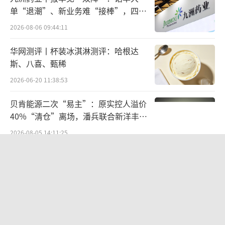
成为了促使Figma发展路径转变和最终成功颠
单“退潮”、新业务难“接棒”，四大
覆设计行业的重要契机。在硅谷风投公司 Greyl
难关待闯
2026-08-06 09:44:11
ock 投资人 John Lilly的点拨下，Field“去找
Adobe CEO 请教”，求助意外启发了 Field，
华网测评丨杯装冰淇淋测评：哈根达
斯、八喜、甄稀
也让一颗未来将冲击Adobe根基的种子就此埋
下。
2026-06-20 11:38:53
贝肯能源二次“易主”：原实控人溢价
2015年底，Figma发布Beta版，次年底推
40%“清仓”离场，潘兵联合新洋丰、
出面向公众的免费试用版，初步积累了用户基
宏科百世拟入主
2026-08-05 14:11:25
础。Figma差异化在于，其实现了设计流程的
实时共享协作和云端同步，还提供丰富的API入
欣天科技易主背后藏六年对赌，“华为
概念+AI营销”溢价难掩52亿重资产考
口，使其能够与多种软件无缝集成，提供SaaS
验
服务，这意味着Figma不再仅限于设计领域，
2026-08-05 14:14:15
其用户范围也得以延伸至非专业设计人员。
营收暴增22倍仍亏2580万元，集益威闯
关科创板背后深陷客户依赖与无实控人