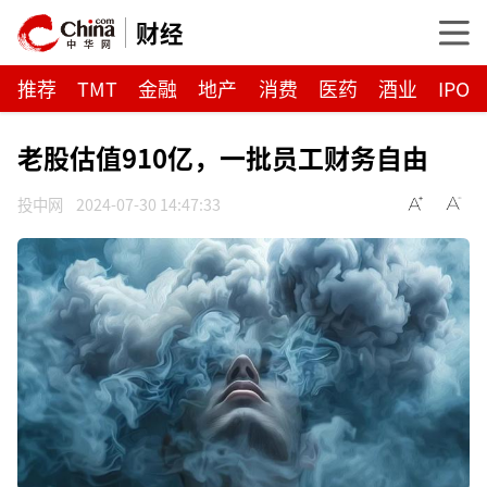
财经
推荐
TMT
金融
地产
消费
医药
酒业
IPO
老股估值910亿，一批员工财务自由
投中网
2024-07-30 14:47:33