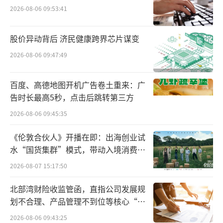
2026-08-06 09:53:41
对于投资者来说，Figma的估值调整或许
提供了一个更加合理的投资窗口，但也对其长
股价异动背后 济民健康跨界芯片谋变
期发展保持了谨慎乐观态度，不禁令人再次感
2026-08-06 09:47:49
叹，全球同此凉热。
百度、高德地图开机广告卷土重来：广
求助Adobe，叫板Adobe，携手Adobe
告时长最高5秒，点击后跳转第三方
2026-08-06 09:45:35
从2016年公开产品面世，短短几年内，Fig
ma估值连续2次暴涨100倍，从2018年估值勉
《伦敦合伙人》开播在即：出海创业试
强破亿，到2021年估值火箭般攀升至100亿，Fi
水“国货集群”模式，带动入境消费反
向种草
gma的每一步似乎都踏准了行业命脉。这不禁
2026-08-07 15:17:50
让人好奇，Figma究竟做对了什么？更颇具戏
北部湾财险收监管函，直指公司发展规
剧性的是，Figma的命运从一开始就与Adobe
划不合理、产品管理不到位等核心“痛
紧紧缠绕在一起。
点”
2026-08-06 09:43:25