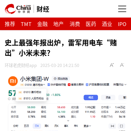
财经
推荐
TMT
金融
地产
消费
医药
酒业
IPO
史上最强年报出炉，雷军用电车“赌
出”小米未来？
环球老虎财经app
2025-03-20 14:21:50