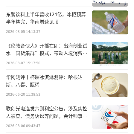
眼的“成绩单”。
东鹏饮料上半年营收124亿，冰柜预算
3月18日，小米集团发布的2024年全年及Q
半年烧完，华南增速见顶
4业绩报告显示。过去一年，小米创下史上最强
2026-08-05 14:13:37
年报，迎来全面新高，全年营收3659亿元，同
《伦敦合伙人》开播在即：出海创业试
比增长35.0%；经调整净利润人民币272亿元，
水“国货集群”模式，带动入境消费反
同比增长41.3%。
向种草
2026-08-07 15:17:50
从第四季度来看，小米首次实现单季度营
华网测评丨杯装冰淇淋测评：哈根达
收破千亿，达1090亿元，同比增长48.8%，连
斯、八喜、甄稀
续四个季度保持强劲增长。经调整净利润人民
2026-06-20 11:38:53
币83亿元，同比增长69.4%。
联创光电连发六则利空公告，涉及实控
财报一经发出，便迅速引爆了资本市场热
人被查、债务诉讼等问题，会计师事务
所曾出具“保留意见”
情。小米ADR夜盘涨幅超4个点；小米集团早盘
2026-08-06 09:43:47