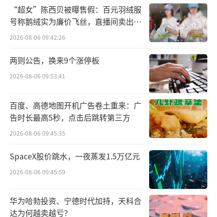
股价也再创新高，最高报59.45港元。
“超女”陈西贝被曝售假：百元羽绒服
号称鹅绒实为廉价飞丝，直播间卖出超
对于小米此次超预期的业绩表现，卢伟冰
百万元
2026-08-06 09:42:26
表示，小米在2025年将继续加大研发力度投
入，以AI全面赋能“人车家全生态”各业务板
两则公告，换来9个涨停板
块。预计2025年研发费用将达300亿，AI相关研
2026-08-06 09:53:41
发投入将占四分之一。而2024年，小米研发支
出为241亿元，同比增长25.9%，研发人员总数
百度、高德地图开机广告卷土重来：广
提升至21190人，占员工总数的48.5%。
告时长最高5秒，点击后跳转第三方
2026-08-06 09:45:35
具体来看，小米的各大业务板块可以算得
SpaceX股价跳水，一夜蒸发1.5万亿元
上全面“开花”。其中，小米智能手机业务202
4全年营收为1918亿元，同比增长21.8%，全球
2026-08-06 09:45:59
出货量达到1.69亿台，同比增长15.7%；第四
华为哈勃投资、宁德时代加持，天科合
季度，中国区市占率15.8%，连续4个季度提
达为何越卖越亏？