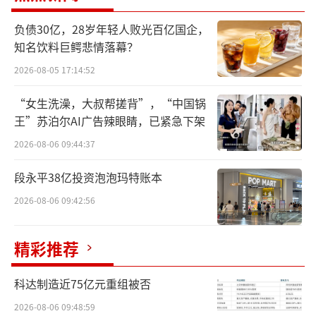
收3659亿元，同比增长35.0%，净利润272亿
负债30亿，28岁年轻人败光百亿国企，
元，增长41.3%。受此消息影响，小米股价再
知名饮料巨鳄悲情落幕？
创新高，市值超1.46万亿港元。
2026-08-05 17:14:52
具体来看，智能手机、IoT与生活消费产品
“女生洗澡，大叔帮搓背”，“中国锅
等业务表现出色，高端市场占有率提升。相较
王”苏泊尔AI广告辣眼睛，已紧急下架
而言，近年来引爆市场热度的小米智能电动汽
2026-08-06 09:44:37
车营收虽然表现不俗，但离盈利仍有较远距
段永平38亿投资泡泡玛特账本
离，目前，小米汽车业务净亏损62亿元。虽然
2026-08-06 09:42:56
小米汽车尚未盈利，但仍是小米市值神话的关
键支撑。
精彩推荐
“暴走”的业绩
科达制造近75亿元重组被否
被众多投资者追捧的小米，等来了一份亮
2026-08-06 09:48:59