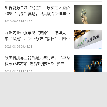
爱同学月活跃用户数达到1.37亿，同比增长12.
贝肯能源二次“易主”：原实控人溢价
0%。
40%“清仓”离场，潘兵联合新洋丰、
宏科百世拟入主
备受瞩目的智能电动汽车等创新业务2024
2026-08-05 14:11:25
年全年营收为328亿元，交付新车136854台，
九洲药业中报罕见“双降”：诺华大
连续5个月单月交付超20000台。2025全年交付
单“退潮”、新业务难“接棒”，四大
目标提升至350000台。小米SU7Ultra正式上市
难关待闯
2026-08-06 09:44:11
发布，开售3天大定订单超19000台，锁单订单
欣天科技易主背后藏六年对赌，“华为
超10000台。
概念+AI营销”溢价难掩52亿重资产考
验
汽车打开小米市值天花板
2026-08-05 14:14:15
营收暴增22倍仍亏2580万元，集益威闯
虽然小米汽车屡次带给市场惊喜，但目前
关科创板背后深陷客户依赖与无实控人
来看该业务板块离实现盈利还有一定距离。
困局
2026-08-06 09:45:09
根据财报内容，小米智能电动汽车业务目