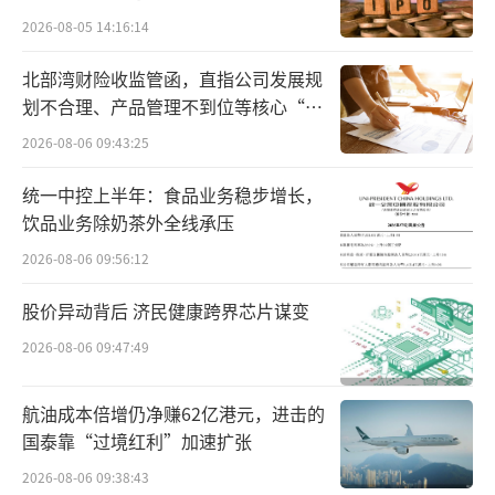
升。
2026-08-05 14:16:14
根据Canalys数据，2024年小米全球智能
北部湾财险收监管函，直指公司发展规
手机市场份额为13.8%，连续18个季度稳居全
划不合理、产品管理不到位等核心“痛
球前三，与苹果、三星之间的差距在持续缩
点”
2026-08-06 09:43:25
小。
统一中控上半年：食品业务稳步增长，
IoT与生活消费产品业务也在2024年首次突
饮品业务除奶茶外全线承压
破千亿规模，全年收入达1041亿元，同比增长3
2026-08-06 09:56:12
0%。这主要受益于智能大家电出货量的上涨，
股价异动背后 济民健康跨界芯片谋变
其中小米空调产品出货量超680万台，同比增超
2026-08-06 09:47:49
50%；冰箱产品出货量超270万台，同比增超3
0%；洗衣机产品出货量超190万台，同比增超4
航油成本倍增仍净赚62亿港元，进击的
5%。科技家电收入同比增长56.4%。AIoT平台
国泰靠“过境红利”加速扩张
已连接IoT设备数超9亿，同比增长22.3%。小
2026-08-06 09:38:43