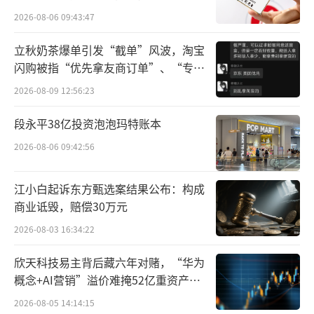
通过清仓小米，美的赚了5.6个亿。
所曾出具“保留意见”
2026-08-06 09:43:47
近日，美的公布其2024年财报，内容显
立秋奶茶爆单引发“截单”风波，淘宝
闪购被指“优先拿友商订单”、“专挑
示，在持股小米10年后，美的至2024年底以9.0
贵的拿”
2亿元彻底清仓了持有的小米股票。
2026-08-09 12:56:23
段永平38亿投资泡泡玛特账本
梳理美的入股小米始末，二者的这轮合作
始于2014年，彼时美的集团和小米集团以相互
2026-08-06 09:42:56
交叉持股方式进行战略合作，无论是美的还是
江小白起诉东方甄选案结果公布：构成
小米，均寄希望于通过这种方式将对方深度绑
商业诋毁，赔偿30万元
定。
2026-08-03 16:34:22
据美的集团披露，美的于2015年12月31
欣天科技易主背后藏六年对赌，“华为
日，以成本计量的可供出售金融资产主要为对
概念+AI营销”溢价难掩52亿重资产考
小米的投资，金额为12.73亿元；而小米集团对
验
2026-08-05 14:14:15