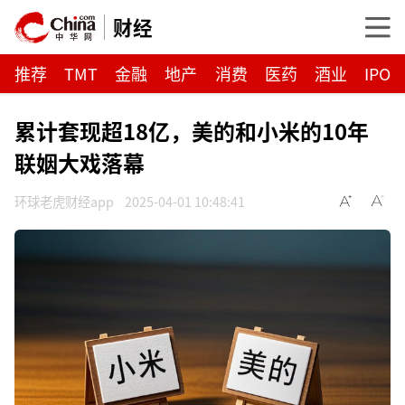
财经
推荐
TMT
金融
地产
消费
医药
酒业
IPO
累计套现超18亿，美的和小米的10年
联姻大戏落幕
环球老虎财经app
2025-04-01 10:48:41