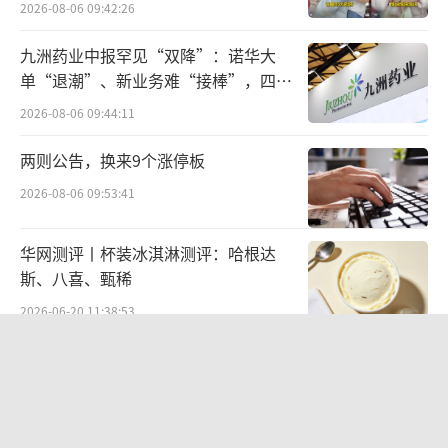
费产品收入达1041亿元，同比增长30%，空调
2026-08-06 09:42:26
产品出货量超680万台，同比增速超过50%，冰
九洲药业中报罕见“双降”：诺华大
箱、洗衣机等出货量均创历史新高。与此同
单“退潮”、新业务难“接棒”，四大
时，美的家用空调2024年国内和海外总销量也
难关待闯
2026-08-06 09:44:11
首次突破7000万台，二者在不少产品上形成了
直接的竞争关系。
两则公告，换来9个涨停板
2026-08-06 09:53:41
何享健家族的投资版图
华网测评丨杯装冰淇淋测评：哈根达
事实上，何享健家族的投资版图，远不止
斯、八喜、甄稀
小米。
2026-06-20 11:38:53
公开资料显示，何享健以1968年创办的塑
北部湾财险收监管函，直指公司发展规
料生产组为起点，历经半个世纪将美的集团打
划不合理、产品管理不到位等核心“痛
造为全球家电巨头。2013年美的集团整体上市
点”
2026-08-06 09:43:25
后，其资本运作逐渐突破制造业边界，已经形