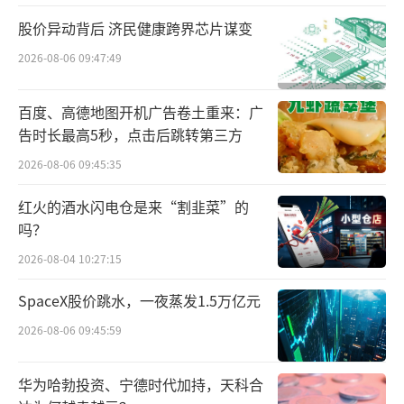
美的集团初始投资金额为12.65亿元，基本相
股价异动背后 济民健康跨界芯片谋变
当，股份锁定期为36个月。
2026-08-06 09:47:49
2018年7月，小米上市两年后，美的开始减
持小米。年报数据显示，2020年美的套现小米
百度、高德地图开机广告卷土重来：广
告时长最高5秒，点击后跳转第三方
8.76亿元，2021年和2022年小米集团股价大幅
下跌，美的集团选择了持仓不动，2023年进一
2026-08-06 09:45:35
步减持5918万元，2024年更是以超过9亿元的
红火的酒水闪电仓是来“割韭菜”的
金额完成最后一轮抛售，最终实现完全退出，
吗？
以此计算，美的清仓小米套现超18亿，获利超5
2026-08-04 10:27:15
亿。
SpaceX股价跳水，一夜蒸发1.5万亿元
美的减持小米的同时，小米同样减持了美
2026-08-06 09:45:59
的。美的集团2018年中报中，小米尚为其十大
流通股东之一，而2019年中报，小米已退出其
华为哈勃投资、宁德时代加持，天科合