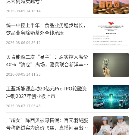
达为何越卖越亏？
前十大流通股东行列。
2026-08-05 14:16:14
对于此次清仓小米，美的内部人员表
统一中控上半年：食品业务稳步增长，
示：“正常的金融资产投资”，此类说法不难
饮品业务除奶茶外全线承压
理解，结合小米近年来的股价看，在雷军的布
2026-08-06 09:56:12
局下，小米汽车的火爆直接带动了公司价值重
估，小米股价也一路冲天，截至2024年底其市
贝肯能源二次“易主”：原实控人溢价
40%“清仓”离场，潘兵联合新洋丰、
值已突破1.28万亿港元，美的选择此时清仓，
宏科百世拟入主
2026-08-05 14:11:25
无疑能够收获一个不错的投资收益。
卫蓝新能源启动20亿元Pre-IPO轮融资
然而，除了高位减持外，美的对小米的清
冲刺2027年创业板上市
仓或许也有着小米近年来在白电领域加速布
2026-08-07 17:06:45
局，与美的由合作逐渐转向竞争关系的考量。
“超女”陈西贝被曝售假：百元羽绒服
数据显示，2024年，小米集团IoT与生活消
号称鹅绒实为廉价飞丝，直播间卖出超
百万元