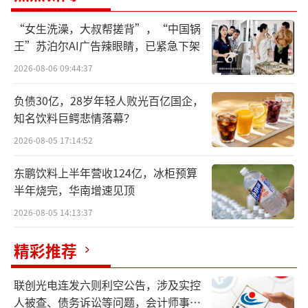
时两家公司通过交叉持股的方式达成战略合
“女生洗澡，大叔帮搓背”，“中国锅
作，旨在顺应移动互联网时代的发展趋势，在
王”苏泊尔AI广告辣眼睛，已紧急下架
智能家居领域展开深度合作，这也意味着，这
2026-08-06 09:44:37
种合作不仅是资本层面的联动，更是战略层面
负债30亿，28岁年轻人败光百亿国企，
的布局。
知名饮料巨鳄悲情落幕？
然而，近些年来二者间的直接竞争日益激
2026-08-05 17:14:52
烈，这似乎也为此次美的清仓小米埋下伏笔。
东鹏饮料上半年营收124亿，冰柜预算
值得注意的是，此次资本运作，也让美的庞大
半年烧完，华南增速见顶
的资本版图浮出水面。在何享健家族的布局
2026-08-05 14:13:37
下，资本运作早已经成为美的攻城拔寨的利
精彩推荐
器。
清仓小米获利5.6亿
联创光电连发六则利空公告，涉及实控
人被查、债务诉讼等问题，会计师事务