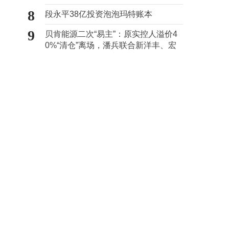
心“痛点”
8
段永平38亿投资泡泡玛特账本
9
贝肯能源二次“易主”：原实控人溢价4
0%“清仓”离场，潘兵联合新洋丰、宏
科百世拟入主