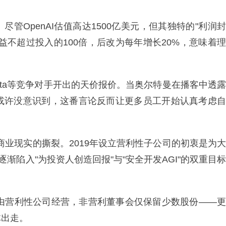
管OpenAI估值高达1500亿美元，但其独特的"利润封
益不超过投入的100倍，后改为每年增长20%，意味着理
Meta等竞争对手开出的天价报价。当奥尔特曼在播客中透露
，他或许没意识到，这番言论反而让更多员工开始认真考虑自
与商业现实的撕裂。2019年设立营利性子公司的初衷是为大
渐陷入"为投资人创造回报"与"安全开发AGI"的双重目标
转由营利性公司经营，非营利董事会仅保留少数股份——更
体出走。