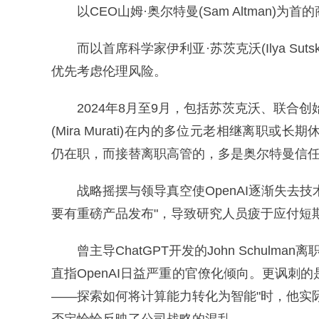
以CEO山姆·奥尔特曼(Sam Altman
而以首席科学家伊利亚·苏茨克沃(Ilya Sut
优先考虑伦理风险。
2024年8月至9月，包括苏茨克沃、联合创始人格
(Mira Murati)在内的多位元老相继离职或长
仍在职，而接替离职高管的，多是奥尔特曼信
战略摇摆与领导真空使OpenAI逐渐失去
要有重磅产品发布"，导致研究人员疲于应付短
曾主导ChatGPT开发的John Schul
直指OpenAI日益严重的官僚化倾向。更讽刺的是
——探索如何将计算能力转化为智能"时，他实际