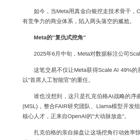
如今，当Meta用真金白银挖走技术骨干，
有竞争力的商业体系，陷入两头落空的尴尬。
Meta的"复仇式挖角"
2025年6月中旬，Meta对数据标注公司Sc
这笔交易不仅让Meta获得Scale AI 49%
以"首席人工智能官"的重任。
谁也没想到，这只是扎克伯格AI战略的序曲—
(MSL)，整合FAIR研究团队、Llama模型
核心人才，正来自OpenAI的"大动脉放血"。
扎克伯格的亲自操盘让这场挖角行动效率惊人