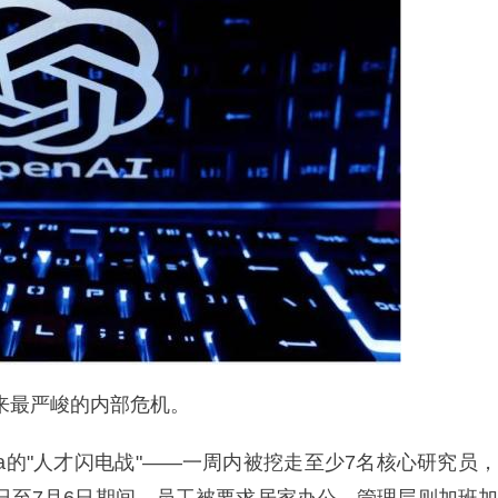
件以来最严峻的内部危机。
eta的"人才闪电战"——一周内被挖走至少7名核心研究员，