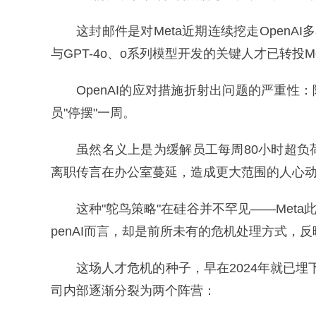
这封邮件是对Meta近期连续挖走Open
与GPT-4o、o系列模型开发的关键人才已转投
OpenAI的应对措施折射出问题的严重性
员"停摆"一周。
虽然名义上是为缓解员工每周80小时超
离职传言在办公室蔓延，造成更大范围的人心
这种"鸵鸟策略"在硅谷并不罕见——Met
penAI而言，却是前所未有的危机处理方式，
这场人才危机的种子，早在2024年就已埋
司内部逐渐分裂为两个阵营：