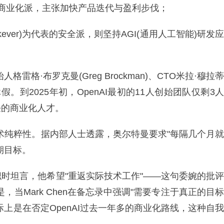
)为首的商业化派，主张加快产品迭代与盈利步伐；
skever)为代表的安全派，则坚持AGI(通用人工智能)研发应
雷格·布罗克曼(Greg Brockman)、CTO米拉·穆拉蒂
期休假。到2025年初，OpenAI最初的11人创始团队仅剩3人
任的商业化人才。
技术纯粹性。据内部人士透露，奥尔特曼要求"每隔几个月就
期目标。
man离职时坦言，他希望"重返实际技术工作"——这句委婉的批评
，当Mark Chen在备忘录中强调"需要专注于真正的目标
上是在否定OpenAI过去一年多的商业化路线，这种自我