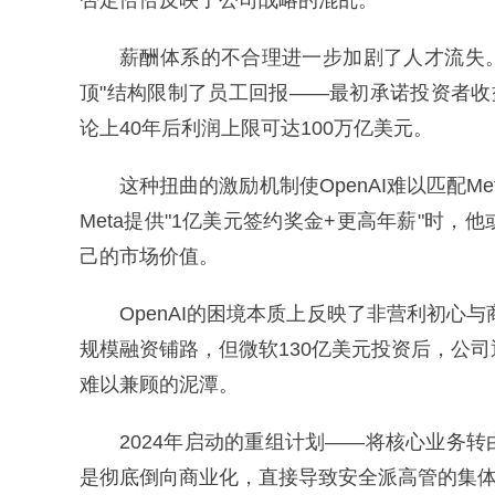
否定恰恰反映了公司战略的混乱。
薪酬体系的不合理进一步加剧了人才流失。尽
顶"结构限制了员工回报——最初承诺投资者收
论上40年后利润上限可达100万亿美元。
这种扭曲的激励机制使OpenAI难以匹配
Meta提供"1亿美元签约奖金+更高年薪"时
己的市场价值。
OpenAI的困境本质上反映了非营利初心
规模融资铺路，但微软130亿美元投资后，公司逐
难以兼顾的泥潭。
2024年启动的重组计划——将核心业务
是彻底倒向商业化，直接导致安全派高管的集