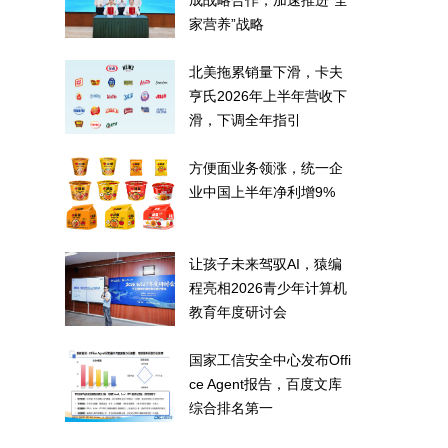
成战略合作，加速推进“全
家营养”战略
北美拖累销量下滑，卡夫
亨氏2026年上半年营收下
滑，下调全年指引
方便面业务领涨，统一企
业中国上半年净利增9%
让孩子未来驾驭AI，猿编
程亮相2026青少年计算机
教育年度研讨会
国家工信安全中心发布Offi
ce Agent报告，百度文库
综合排名第一