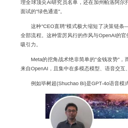
理全球顶尖AI研究员名单，还在加州帕洛阿
面试的"绿色通道"。
这种"CEO直聘"模式极大缩短了决策链
全部流程。这种雷厉风行的作风与OpenAI
吸引力。
Meta的挖角战术绝非简单的"金钱攻势"，
来自OpenAI，且集中在多模态模型、语音交
例如毕树超(Shuchao Bi)是GPT-4o语