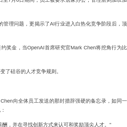
0日至7月6日期间，员工被要求居家办公，管理层则加班加
累的管理问题，更揭示了AI行业进入白热化竞争阶段后，顶
奖金，当OpenAI首席研究官Mark Chen将挖角行为比
改变了硅谷的人才竞争规则。
Mark Chen向全体员工发送的那封措辞强硬的备忘录，如同一
化：
薪酬，并在寻找创新方式来认可和奖励顶尖人才。"