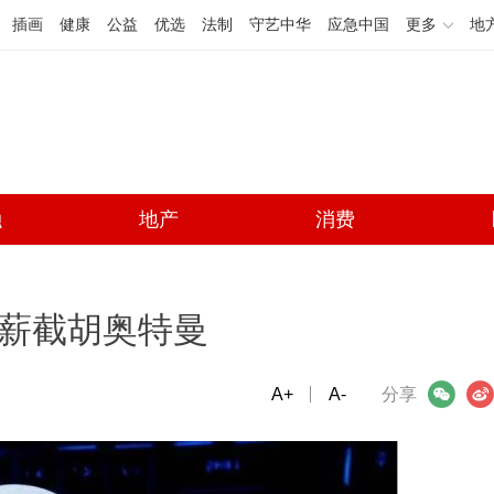
插画
健康
公益
优选
法制
守艺中华
应急中国
更多
地
融
地产
消费
a高薪截胡奥特曼
A+
微信
A-
微博
分享