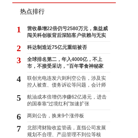
热点排行
1
营收暴增22倍仍亏2580万元，集益威
闯关科创板背后深陷客户依赖与无实
控人困局
2
科达制造近75亿元重组被否
3
全球排名第二，年入4000亿，不上
市，不接受采访，“百年零食神秘家
族”浮出水面？
4
联创光电连发六则利空公告，涉及实
控人被查、债务诉讼等问题，会计师
事务所曾出具“保留意见”
5
航油成本倍增仍净赚62亿港元，进击
的国泰靠“过境红利”加速扩张
6
两则公告，换来9个涨停板
7
北部湾财险收监管函，直指公司发展
规划不合理、产品管理不到位等核