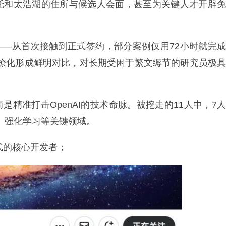
尔托和太浩湖的住所与候选人会面，甚至为关键人才开辟免
条——从首次接触到正式签约，部分案例仅用72小时就完成
的官僚化形成鲜明对比，对长期受困于繁文缛节的研究员极具
而是精准打击OpenAI的技术命脉。被挖走的11人中，7人
互、强化学习等关键领域。
音模式的核心开发者；