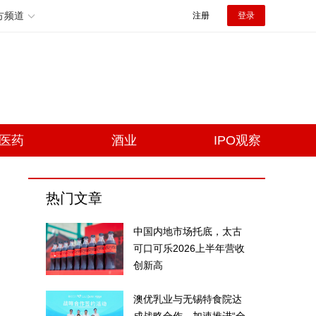
方频道
注册
登录
医药
酒业
IPO观察
热门文章
中国内地市场托底，太古
可口可乐2026上半年营收
创新高
澳优乳业与无锡特食院达