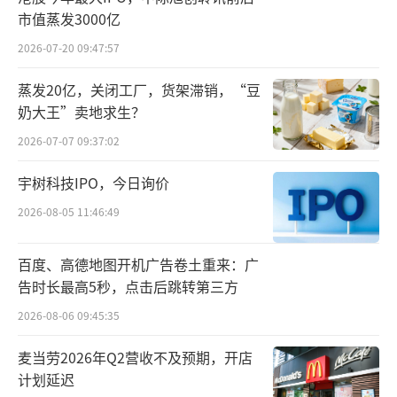
的资产评估报告的评估结果为参考依据，由交
市值蒸发3000亿
易各方协商确定，并将在重组报告书中进行披
2026-07-20 09:47:57
露。
蒸发20亿，关闭工厂，货架滞销，“豆
奶大王”卖地求生？
值得一提的是，中报显示，截至今年上半
2026-07-07 09:37:02
年末，晶升股份账上货币资金约1.1亿元。
宇树科技IPO，今日询价
对此，晶升股份方面在接受北京商报记者
2026-08-05 11:46:49
采访时表示，目前本次交易的具体交易价格以
及股份与现金对价支付比例尚未确定。除财务
百度、高德地图开机广告卷土重来：广
报表上的货币资金以外，公司仍有充足的自有
告时长最高5秒，点击后跳转第三方
资金用于现金管理，预计此次购买资产不会对
2026-08-06 09:45:35
后续公司经营产生较大影响。
麦当劳2026年Q2营收不及预期，开店
上半年净利转亏
计划延迟