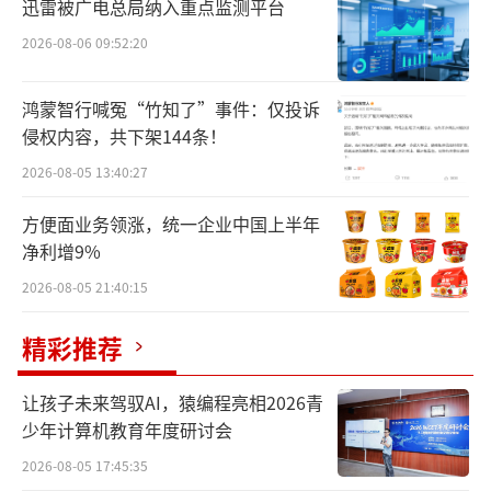
迅雷被广电总局纳入重点监测平台
付现金的方式购买北京本尚科技合伙企业（有
2026-08-06 09:52:20
限合伙）等10名交易对方持有的为准智能全部
股份并取得为准智能的控制权，同时募集配套
鸿蒙智行喊冤“竹知了”事件：仅投诉
资金。本次交易预计不构成重大资产重组，构
侵权内容，共下架144条！
成关联交易，不构成重组上市。
2026-08-05 13:40:27
据悉，为准智能专注于无线通信领域测试
方便面业务领涨，统一企业中国上半年
设备的研发、生产和销售，是一家以无线信号
净利增9%
综合测试仪和高精度直流程控电源两大产品为
2026-08-05 21:40:15
主体的检测解决方案供应商，主要应用于无线
精彩推荐
通信产品的检测。
晶升股份表示，公司与标的公司主营业务
让孩子未来驾驭AI，猿编程亮相2026青
少年计算机教育年度研讨会
均围绕半导体产业链开展，通过本次交易，公
2026-08-05 17:45:35
司可将产业链由上游“起点”处延伸至具体的