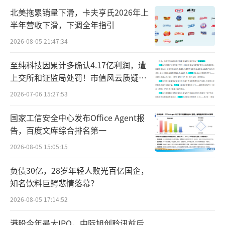
终端产品应用领域中，完成产业链的垂直整
北美拖累销量下滑，卡夫亨氏2026年上
合。
半年营收下滑，下调全年指引
2026-08-05 21:47:34
新智派新质生产力会客厅联合创始发起人
袁帅告诉北京商报记者，上市公司通过并购整
至纯科技因累计多确认4.17亿利润，遭
上交所和证监局处罚！市值风云质疑其
合产业链，本质上是将分散的环节串联成有机
财务问题，遭巨额索赔！
2026-07-06 15:27:53
整体，实现资源、技术、市场的协同效应，这
一行为既体现了企业对产业链协同价值的深度
国家工信安全中心发布Office Agent报
挖掘，也反映了资本市场服务实体经济的内在
告，百度文库综合排名第一
逻辑。
2026-08-05 15:05:15
此外，截至预案签署日，本次交易相关的
负债30亿，28岁年轻人败光百亿国企，
知名饮料巨鳄悲情落幕？
审计、评估工作尚未完成，标的资产交易价格
2026-08-05 17:14:52
尚未最终确定，最终交易价格将以符合《中华
人民共和国证券法》规定的资产评估机构出具
港股今年最大IPO，中际旭创聆讯前后