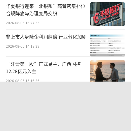
4.71万元；对应实现扣非后归属净利润分别约4
华夏银行迎来“北银系”高管密集补位
239.1万元、3022.58万元。
合规阵痛与治理变局交织
中报显示，今年上半年，晶升股份净利由
2026-08-05 16:27:55
盈转亏。报告期内，公司实现营业收入约1.58
非上市人身险企利润翻倍 行业分化加剧
亿元，同比下降20.29%；对应实现归属净利润
2026-08-05 14:18:39
约-745.09万元，同比转亏；对应实现扣非后归
属净利润约-1973.75万元，同比转亏。对于净
“牙膏第一股”正式易主，广西国控
利亏损的原因，晶升股份表示，主要系行业周
12.28亿元入主
期性波动、公司本期验收产品结构暂时性变动
2026-08-05 15:16:36
及主要验收的光伏产品毛利率下降所致。
SpaceX首份财报：营收近翻倍股价却
跳水
关于未来的扭亏举措，晶升股份方面告诉
2026-08-06 09:49:53
北京商报记者，随着半导体硅行业的逐步复苏
以及碳化硅12英寸的技术突破，公司将继续以
8万元星空顶免费送！百万价格国产电