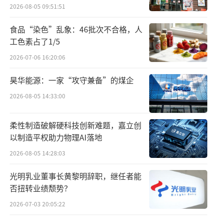
2026-08-05 09:51:51
筹划重组背后，晶升股份业绩表现并不乐
观，公司上市次年净利同比下滑，今年上半年
食品“染色”乱象：46批次不合格，人
工色素占了1/5
营收、净利双降。
2026-07-06 16:20:06
资料显示，晶升股份2023年登陆上交所科
昊华能源：一家“攻守兼备”的煤企
创板，公司是一家半导体专用设备供应商，主
2026-08-05 14:33:00
要从事晶体生长设备的研发、生产和销售，向
半导体材料厂商及其他材料客户提供半导体级
柔性制造破解硬科技创新难题，嘉立创
单晶硅炉、碳化硅单晶炉和光伏级单晶硅炉等
以制造平权助力物理AI落地
定制化设备及工艺解决方案。
2026-08-05 14:28:03
财务数据显示，2023年、2024年，晶升股
光明乳业董事长黄黎明辞职，继任者能
份实现营业收入分别约4.06亿元、4.25亿元；
否扭转业绩颓势？
对应实现归属净利润分别约7101.75万元、537
2026-07-03 20:05:22