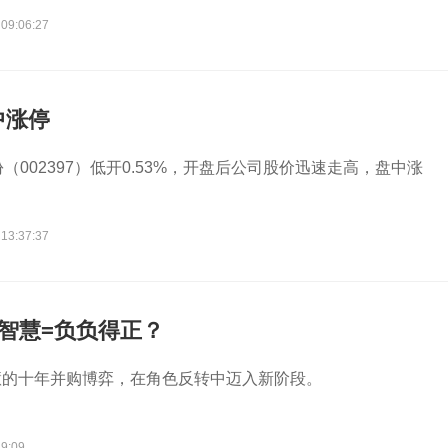
 09:06:27
中涨停
（002397）低开0.53%，开盘后公司股价迅速走高，盘中涨
 13:37:37
智慧=负负得正？
慧的十年并购博弈，在角色反转中迈入新阶段。
29:09