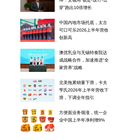
坤：安顿用“锁定-设计-击
穿”跑出10倍增长
中国内地市场托底，太古
可口可乐2026上半年营收
创新高
澳优乳业与无锡特食院达
成战略合作，加速推进“全
家营养”战略
北美拖累销量下滑，卡夫
亨氏2026年上半年营收下
滑，下调全年指引
方便面业务领涨，统一企
业中国上半年净利增9%