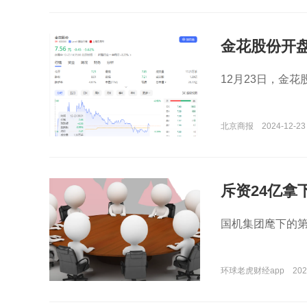
金花股份开
12月23日，金花
北京商报
2024-12-23
斥资24亿拿
国机集团麾下的第
环球老虎财经app
202