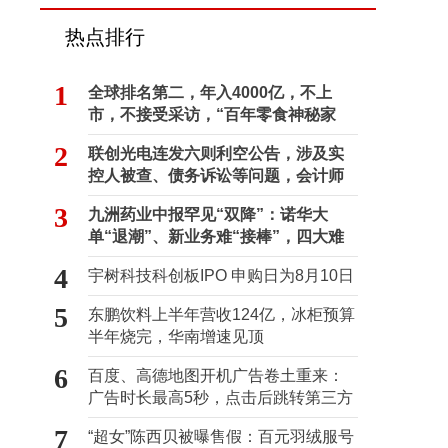
热点排行
1
全球排名第二，年入4000亿，不上
市，不接受采访，“百年零食神秘家
族”浮出水面？
2
联创光电连发六则利空公告，涉及实
控人被查、债务诉讼等问题，会计师
事务所曾出具“保留意见”
3
九洲药业中报罕见“双降”：诺华大
单“退潮”、新业务难“接棒”，四大难
关待闯
4
宇树科技科创板IPO 申购日为8月10日
5
东鹏饮料上半年营收124亿，冰柜预算
半年烧完，华南增速见顶
6
百度、高德地图开机广告卷土重来：
广告时长最高5秒，点击后跳转第三方
7
“超女”陈西贝被曝售假：百元羽绒服号