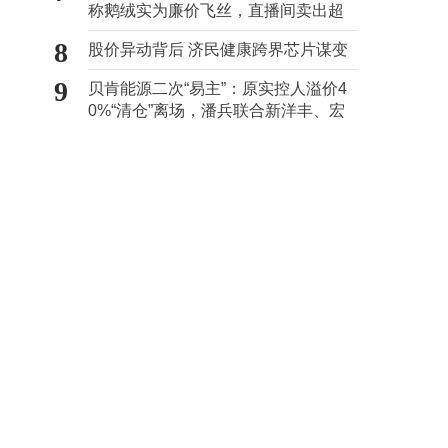
称鹅绒实为廉价飞丝，直播间卖出超
百万元
8
股价异动背后 济民健康跨界芯片谋变
9
贝肯能源二次“易主”：原实控人溢价4
0%“清仓”离场，潘兵联合新洋丰、宏
科百世拟入主