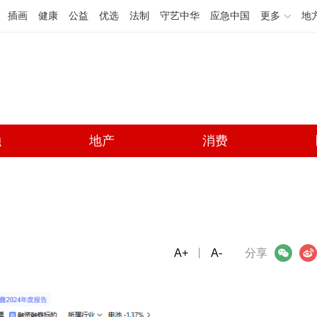
插画
健康
公益
优选
法制
守艺中华
应急中国
更多
地
融
地产
消费
A+
微信
A-
微博
分享