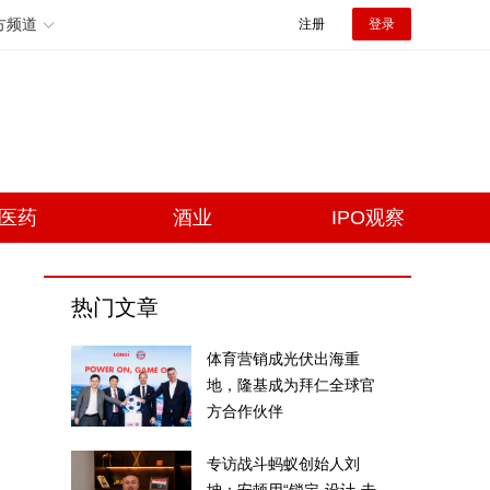
方频道
注册
登录
医药
酒业
IPO观察
热门文章
体育营销成光伏出海重
地，隆基成为拜仁全球官
方合作伙伴
专访战斗蚂蚁创始人刘