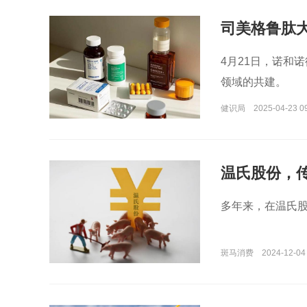
司美格鲁肽
4月21日，诺和
领域的共建。
健识局
2025-04-23 0
温氏股份，
多年来，在温氏
斑马消费
2024-12-04